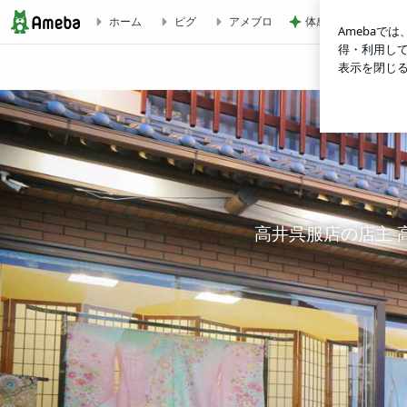
体感を信じて諦めた
ホーム
ピグ
アメブロ
高井呉服店 店主blog
高井呉服店の店主 