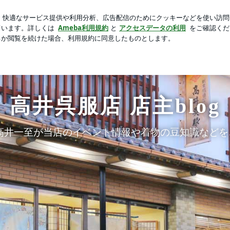
フラダンス
新規登録
ログ
芸能人ブログ
人気ブログ
高井呉服店 店主blog
高井一至が当店のイベント情報や着物の豆知識などを