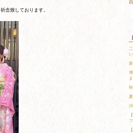
四
ら祈念致しております。
二
い
新
博
ま
秋
夏
2
【
フ
【