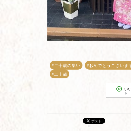
#二十歳の集い
#おめでとうございま
#二十歳
い
9
ポスト