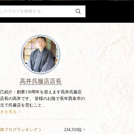
高井呉服店店長
己紹介：
創業130周年を迎えます高井呉服店
店長の高井です。 皆様のお陰で長年西条市の
元で呉服店を営むこと...
きを見る ＞
体ブログランキング
224,333
位
↑
ラ