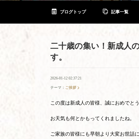
ブログトップ
記事一覧
二十歳の集い！新成人
す。
2026-01-12 02:37:21
テーマ：
ご挨拶
この度は新成人の皆様、誠におめでと
お天気も何とかもってくれましたね。
ご家族の皆様にも早朝より大変お世話