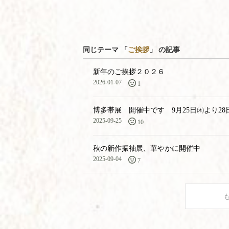
同じテーマ 「
ご挨拶
」 の記事
新年のご挨拶２０２６
2026-01-07
1
博多帯展 開催中です 9月25日㈭より28日
2025-09-25
10
秋の新作振袖展、華やかに開催中
2025-09-04
7