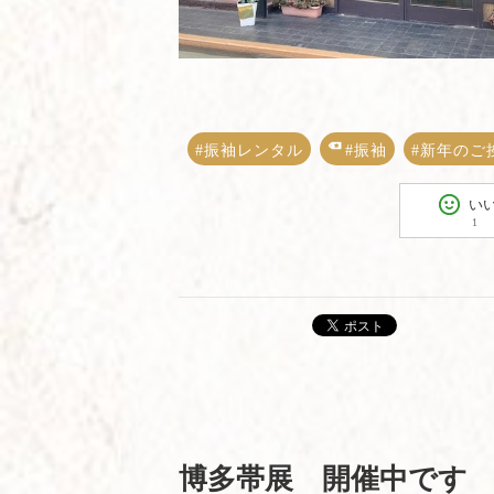
#振袖レンタル
#振袖
#新年のご
い
1
ポスト
博多帯展 開催中です 9