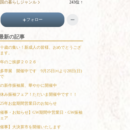
国の暮らしジャンル
243
位
↑
ン
ラ
キ
ン
ン
キ
フォロー
グ
ン
上
グ
最新の記事
昇
上
昇
十歳の集い！新成人の皆様、おめでとうござ
ます。
年のご挨拶２０２６
多帯展 開催中です 9月25日㈭より28日(日)
で
の新作振袖展、華やかに開催中
休み振袖フェア！ただいま開催中です！！
025年お盆期間営業日のお知らせ
催事・お知らせ】GW期間中営業日・GW振袖
ェア
催事】大決算市を開催いたします