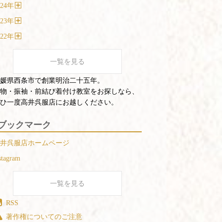
く
24
年
開
く
23
年
開
く
22
年
開
く
一覧を見る
媛県西条市で創業明治二十五年。
物・振袖・前結び着付け教室をお探しなら、
ひ一度高井呉服店にお越しください。
ブックマーク
井呉服店ホームページ
stagram
一覧を見る
RSS
著作権についてのご注意