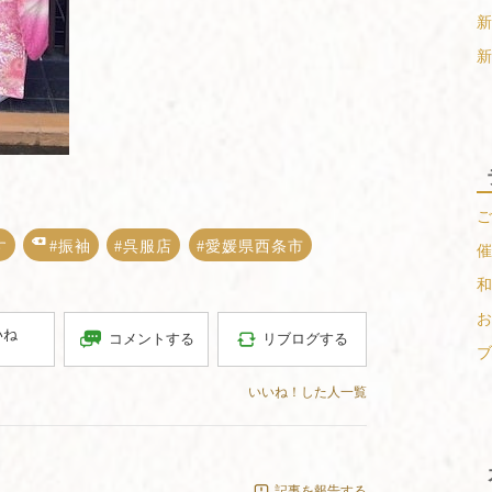
新
新
ご
す
#振袖
#呉服店
#愛媛県西条市
催
和
お
いね
コメントする
リブログする
ブ
いいね！した人一覧
記事を報告する