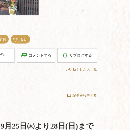
挨拶
#呉服店
いね
コメントする
リブログする
いいね！した人一覧
記事を報告する
月25日㈭より28日(日)まで