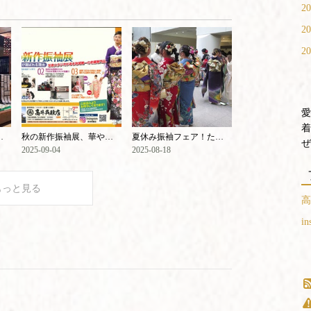
20
20
20
愛
着
㈭より28日(日)まで
秋の新作振袖展、華やかに開催中
夏休み振袖フェア！ただいま開催中です！！
ぜ
2025-09-04
2025-08-18
もっと見る
高
in