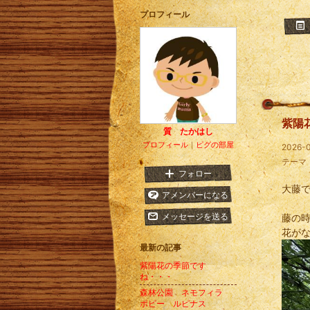
プロフィール
紫陽
質 たかはし
プロフィール
｜
ピグの部屋
2026-0
テーマ
フォロー
大藤
アメンバーになる
メッセージを送る
藤の
花が
最新の記事
紫陽花の季節です
ね・・・
森林公園 ネモフィラ
ポピー ルピナス