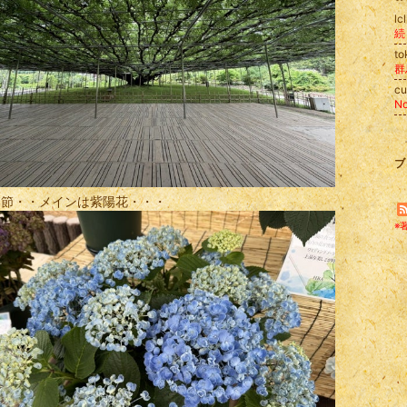
lc
続
t
c
N
ブ
季節・・メインは紫陽花・・・
※