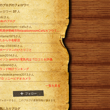
のブログのフォロワー
ォロワー:
37
人
fcdcさん
fcdcのブログ
laxationroom--cafuさん
群馬県伊勢崎市RelaxationroomCafuカフウＴＣカラーセラピー数秘＆カラーdeサンキャッチャーアロマクラフトリンパ
oritama1975さん
たからや名駅店
rump-059380さん
ポーツマンのひとりごと
yson2014さん
イソン am05の電気代は？口コミ＆評価
keibrandさん
ランド時計ランキング
onybideokamera2013さん
013 ソニービデオカメラ
一覧を見る
フォロー
フォローすると、このブログの更新情報が届きます。
気に入りブログ