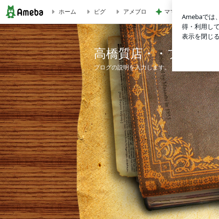
ホーム
ピグ
アメブロ
ママ友の電話で知っ
高橋質店・・ブログ
高橋質店・・ブログ
ブログの説明を入力します。