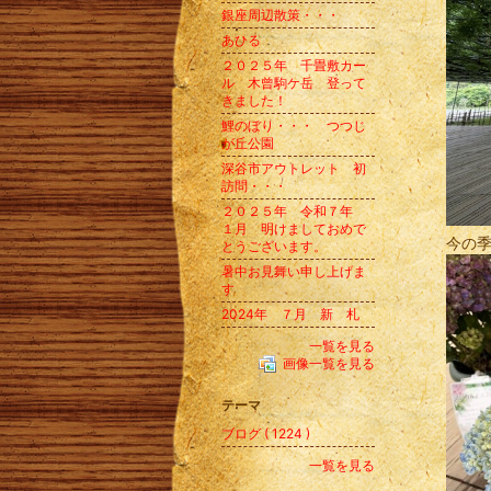
銀座周辺散策・・・
あひる
２０２５年 千畳敷カー
ル 木曾駒ケ岳 登って
きました！
鯉のぼり・・・ つつじ
が丘公園
深谷市アウトレット 初
訪問・・・
２０２５年 令和７年
１月 明けましておめで
今の
とうございます。
暑中お見舞い申し上げま
す
2024年 ７月 新 札
一覧を見る
画像一覧を見る
テーマ
ブログ ( 1224 )
一覧を見る