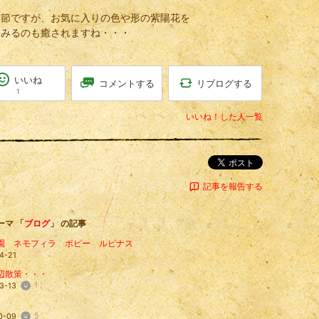
季節ですが、お気に入りの色や形の紫陽花を
てみるのも癒されますね・・・
いいね
リブログする
コメントする
1
いいね！した人一覧
ポスト
記事を報告する
ーマ 「
ブログ
」 の記事
園 ネモフィラ ポピー ルピナス
4-21
辺散策・・・
1
3-13
5
0-09