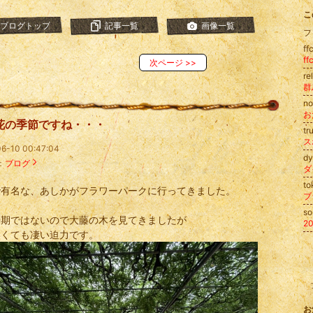
こ
ブログトップ
記事一覧
画像一覧
フ
f
f
次ページ
>>
re
n
お
花の季節ですね・・・
t
ス
6-10 00:47:04
d
：
ブログ
ダ
to
で有名な、あしかがフラワーパークに行ってきました。
ブ
s
時期ではないので大藤の木を見てきましたが
2
なくても凄い迫力です。
お