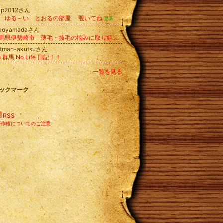
lip2012さん
 ゆる～い とおるの部屋 覗いてね
更新
okoyamadaさん
群馬県伊勢崎市 薄毛・抜毛の悩みに取り組む理容室のブログ
utman-akutsuさん
o 群馬 No Life 日記！！
一覧を見る
ックマーク
RSS
著作権についてのご注意