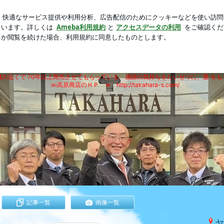
ワガママな愛犬
芸能人ブログ
人気ブログ
新規登録
す！
 まいど！おおきに！いつもありがと
姫路で 機械工具を販売している ㈱高原商店の日々をつづります！
の近くで 70年以上商売させてもらっている 感謝の気持ちをたいせつに、愛 をも
㈱高原商店のＨＰ ⇒ http://takahara-s.com/
記事一覧
画像一覧
ヤ