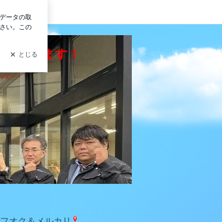
ログイン
うございます！
って～！
フオク＆メルカリ