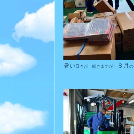
暑い
８月
日々が 続きますが
の