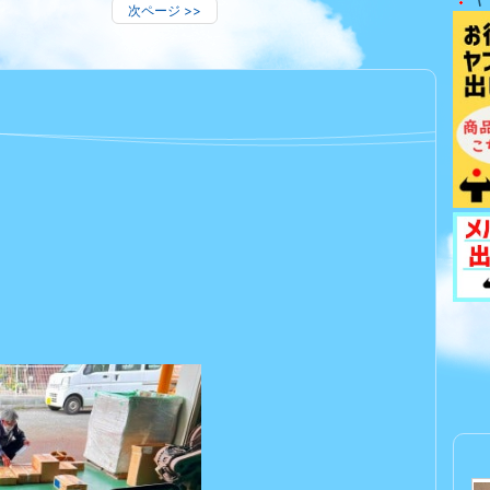
次ページ
>>