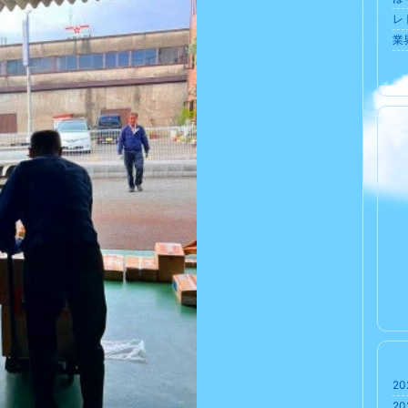
レト
業界
20
20