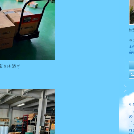
性
ラ
全
会
初旬も過ぎ
生
「
の
「
れ