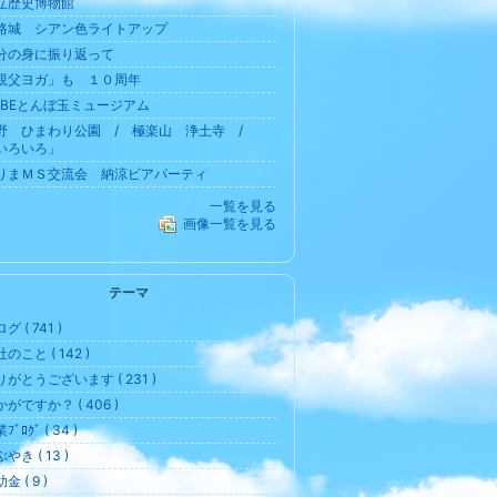
立歴史博物館
路城 シアン色ライトアップ
分の身に振り返って
親父ヨガ」も １０周年
OBEとんぼ玉ミュージアム
野 ひまわり公園 / 極楽山 浄土寺 /
いろいろ」
りまＭＳ交流会 納涼ビアパーティ
一覧を見る
画像一覧を見る
テーマ
グ ( 741 )
のこと ( 142 )
りがとうございます ( 231 )
がですか？ ( 406 )
ﾌﾞﾛｸﾞ ( 34 )
やき ( 13 )
金 ( 9 )