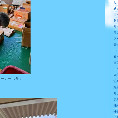
セミ
新
行っ
兵庫
サイ
ラン
アー
音楽
山 (
親バ
西国
ヨガ
四
メーカーも多く
温泉
姫路
ち
美味
機能
播磨
はり