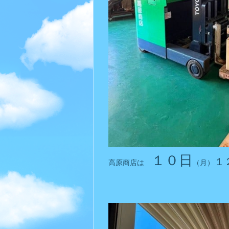
１０日
１
高原商店は
（月）