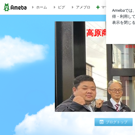
ホーム
ピグ
アメブロ
ママ依存が強すぎる
高原商店より まいど！おおきに！いつもありがとうございま
高原商店より
姫路城
ブログトップ