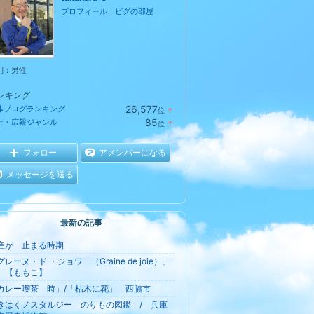
プロフィール
｜
ピグの部屋
別：
男性
ンキング
26,577
体ブログランキング
位
↑
ラ
85
社・広報ジャンル
位
↑
ン
ラ
キ
ン
ン
キ
フォロー
アメンバーになる
グ
ン
上
グ
メッセージを送る
昇
上
昇
最新の記事
産が 止まる時期
グレーヌ・ド ・ジョワ （Graine de joie）」
 【ももこ】
カレー喫茶 時」/「枯木に花」 西脇市
きはくノスタルジー のりもの図鑑 / 兵庫