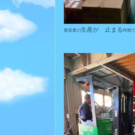
生産が 止まる
製造業の
時期