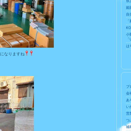
県
姫
自
「
K
小
「
は
になりますね
ブロ
会社
あ
いか
営業
つぶ
補助