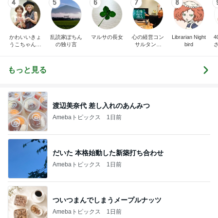
4
5
6
7
8
かわいいきょ
乱読家ぽちん
マルサの長女
心の経営コン
Librarian Night
うこちゃんブ
の独り言
サルタント
bird
ログ
（中小企業診
断士） 日本
の心（古典）
もっと見る
研究者 白倉
信司
渡辺美奈代 差し入れのあんみつ
Amebaトピックス
1日前
だいた 本格始動した新築打ち合わせ
Amebaトピックス
1日前
ついつまんでしまうメープルナッツ
Amebaトピックス
1日前