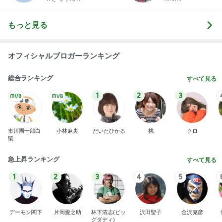
もっと見る
オフィシャルブロガーランキング
総合ランキング
すべて見る
1
2
3
市川團十郎白
小林麻央
だいたひかる
桃
クロ
猿
急上昇ランキング
すべて見る
1
2
3
4
5
デーモン閣下
片岡愛之助
林下清志(ビッ
沢田聖子
金沢克彦
グダディ)