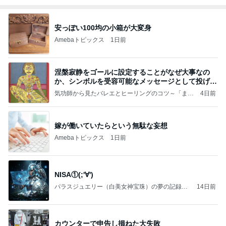
安っぽい100均の小箱が大変身
Amebaトピックス
1日前
涅槃寂静をゴールに設定することがなぜ大事なの
か、シンボルを受容可能なメッセージとして投げる
ことが
気功師から見たバレエとヒーリングのコツ～「まと
4日前
いのば」ブログ
嫁が働いていたらという無駄な妄想
Amebaトピックス
1日前
NISA①(;'∀')
パラスジュエリー（白美女神宝珠）の夢の記録
14日前
（続編）
カウンターで申告し損ねた大失敗