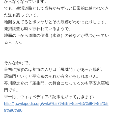
からなくなっています。
でも、生活道路として当時からずっと日常的に使われてき
た道も残っていて、
地図を見てるとボンヤリとその痕跡がわかったりします。
発掘調査も時々行われているようで、
地面の下から道路の側溝（水路）の跡などが見つかってい
るらしい。
そんなわけで、
最初に探すのは都市の入り口「羅城門」があった場所。
羅城門というと平安京のそれが有名かもしれません。
芥川龍之介の「羅生門」の舞台になってるのも平安京羅城
門です。
※一応、ウィキペディアの記事を貼っておきます↓
http://ja.wikipedia.org/wiki/%E7%BE%85%E5%9F%8E%E
9%96%80