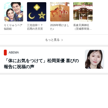
りくりゅうペア
三光信仰！？
2026年明けまし
長倉天満神社
似顔絵
石岡の月天宮
た♪
（茨城県常陸大
宮市）紹介
もっと見る
ABEMA
「体にお気をつけて」松岡茉優 喜びの
報告に祝福の声