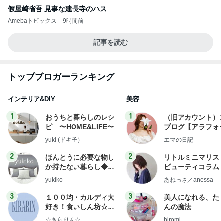
假屋崎省吾 見事な建長寺のハス
Amebaトピックス
9時間前
記事を読む
トップブロガーランキング
インテリア&DIY
美容
1
1
おうちと暮らしのレシ
（旧アカウント）
ピ 〜HOME&LIFE〜
ブログ【アラフォ
社売却セカンドラ
yuki (ドキ子）
エマの日記
フ】
2
2
ほんとうに必要な物し
リトルミニマリス
か持たない暮らし◆Ke
ビューティコラム 
ep Life Simple◆〜イ
little minimalist'
yukiko
あねっさ／anessa
ンテリアのきろく〜
uty colum
3
3
１００均・カルディ大
美人になれる、た
好き！食いしん坊☆き
んの魔法
らりん☆のブログ
☆きらりん☆
hiromi