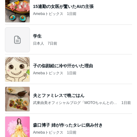
15連勤の女医が驚いたAIの主張
Amebaトピックス
1日前
学生
日本人
7日前
子の似顔絵に冷や汗かいた理由
Amebaトピックス
1日前
夫とファミレスで晩ごはん
武東由美オフィシャルブログ「MOTOちゃんとのは
1日前
っぴぃな毎日」Powered by Ameba
森口博子 姉が作ったタレに病み付き
Amebaトピックス
1日前