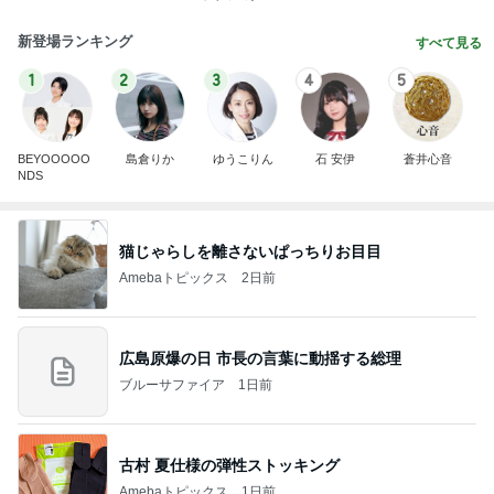
新登場ランキング
すべて見る
1
2
3
4
5
BEYOOOOO
島倉りか
ゆうこりん
石 安伊
蒼井心音
NDS
猫じゃらしを離さないぱっちりお目目
Amebaトピックス
2日前
広島原爆の日 市長の言葉に動揺する総理
ブルーサファイア
1日前
古村 夏仕様の弾性ストッキング
Amebaトピックス
1日前