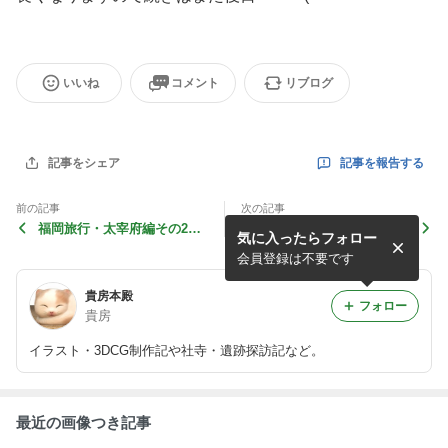
いいね
コメント
リブログ
記事を報告する
記事をシェア
前の記事
次の記事
福岡旅行・太宰府編その2ヽ
連載第二回！
気に入ったらフォロー
(＾o＾)ノ
会員登録は不要です
貴房本殿
フォロー
貴房
イラスト・3DCG制作記や社寺・遺跡探訪記など。
最近の画像つき記事