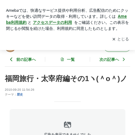
福岡旅行・太宰府編その1ヽ(＾o＾)ノ | 貴房本殿
アプリをダウンロードして
ブログの更新通知
を受け取りまし
開く
ょう。
貴房本殿
フォロー
前の記事へ
一覧
次の記事へ
福岡旅行・太宰府編その1ヽ(＾o＾)ノ
2010-09-20 11:54:26
テーマ：
歴史
広告を表示できませんでした