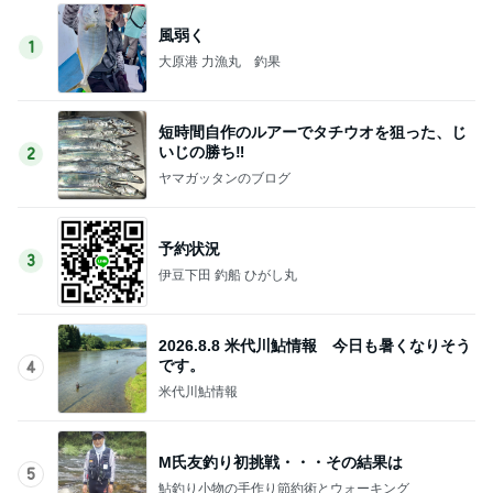
風弱く
1
大原港 力漁丸 釣果
短時間自作のルアーでタチウオを狙った、じ
いじの勝ち‼️
2
ヤマガッタンのブログ
予約状況
3
伊豆下田 釣船 ひがし丸
2026.8.8 米代川鮎情報 今日も暑くなりそう
です。
4
米代川鮎情報
M氏友釣り初挑戦・・・その結果は
5
鮎釣り小物の手作り節約術とウォーキング