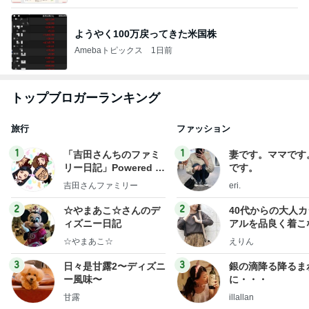
ようやく100万戻ってきた米国株
Amebaトピックス
1日前
トップブロガーランキング
旅行
ファッション
1
1
「吉田さんちのファミ
妻です。ママです
リー日記」Powered b
です。
y Ameba 吉田さんファ
吉田さんファミリー
eri.
ミリーオフィシャルブ
ログ
2
2
☆やまあこ☆さんのデ
40代からの大人
ィズニー日記
アルを品良く着こ
ファッションブロ
☆やまあこ☆
えりん
3
3
日々是甘露2〜ディズニ
銀の滴降る降るま
ー風味〜
に・・・
甘露
illallan