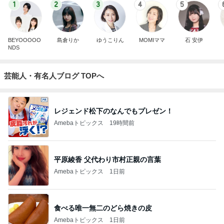
1
2
3
4
5
BEYOOOOO
島倉りか
ゆうこりん
MOMIママ
石 安伊
NDS
芸能人・有名人ブログ TOPへ
レジェンド松下のなんでもプレゼン！
Amebaトピックス
19時間前
平原綾香 父代わり市村正親の言葉
Amebaトピックス
1日前
食べる唯一無二のどら焼きの皮
Amebaトピックス
1日前