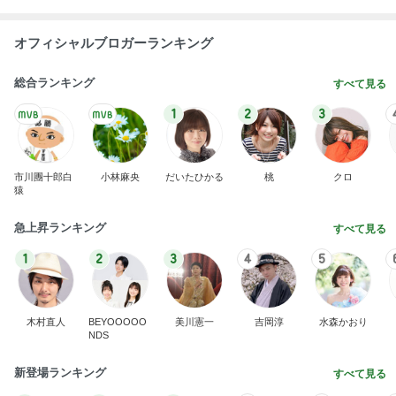
オフィシャルブロガーランキング
総合ランキング
すべて見る
1
2
3
市川團十郎白
小林麻央
だいたひかる
桃
クロ
猿
急上昇ランキング
すべて見る
1
2
3
4
5
木村直人
BEYOOOOO
美川憲一
吉岡淳
水森かおり
NDS
新登場ランキング
すべて見る