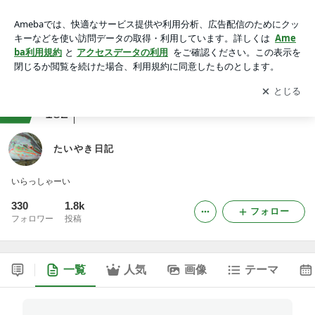
たいやき日記
アプリをダウンロードして
ブログの更新通知
を受け取りまし
開く
ょう。
ranking
釣りジャンル
182
たいやき日記
いらっしゃーい
330
1.8k
フォロー
フォロワー
投稿
一覧
人気
画像
テーマ