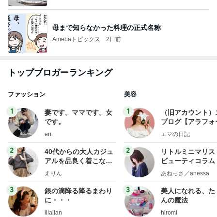
母まで知らなかった料理の正式名称
Amebaトピックス
2日前
トップブロガーランキング
ファッション
美容
1
1
妻です。ママです。女
（旧アカウント）
です。
ブログ【アラフォ
社売却セカンドラ
eri.
エマの日記
フ】
2
2
40代からの大人カジュ
リトルミニマリス
アルを品良く着こなす
ビューティコラム 
ファッションブログ
little minimalist'
えりん
あねっさ／anessa
uty colum
3
3
銀の滴降る降るまわり
美人になれる、た
に・・・
んの魔法
illallan
hiromi