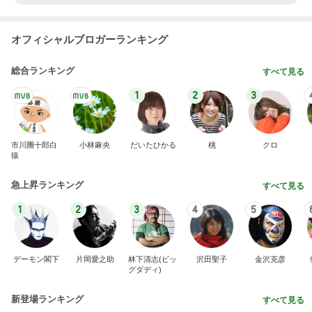
オフィシャルブロガーランキング
総合ランキング
すべて見る
1
2
3
市川團十郎白
小林麻央
だいたひかる
桃
クロ
猿
急上昇ランキング
すべて見る
1
2
3
4
5
デーモン閣下
片岡愛之助
林下清志(ビッ
沢田聖子
金沢克彦
グダディ)
新登場ランキング
すべて見る