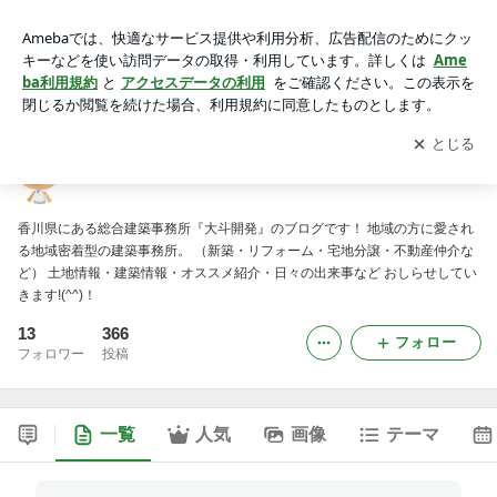
☆夢のマイホームをお手伝い☆
アプリをダウンロードして
ブログの更新通知
を受け取りまし
開く
ょう。
☆夢のマイホームをお手伝い☆
香川県にある総合建築事務所『大斗開発』のブログです！ 地域の方に愛され
る地域密着型の建築事務所。 （新築・リフォーム・宅地分譲・不動産仲介な
ど） 土地情報・建築情報・オススメ紹介・日々の出来事など おしらせしてい
きます!(^^)！
13
366
フォロー
フォロワー
投稿
一覧
人気
画像
テーマ