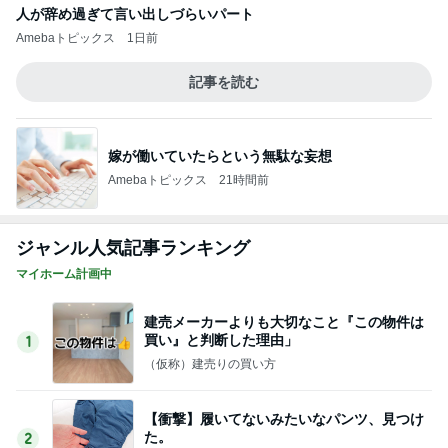
建売メーカーよりも大切なこと『この物件は
買い』と判断した理由」
1
（仮称）建売りの買い方
【衝撃】履いてないみたいなパンツ、見つけ
た。
2
24坪で快適な家を目指す！
【小学生】夏休みの過ごし方＆働き方、正解
はどれ？？？
3
個人事業主ママの働き方と知育
バルコニーやウッドデッキは『作れば使う』
ものではない
4
ハムステルダム
引き渡しの日のセレモニーのこと
5