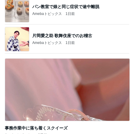
記事を読む
案内係を信じ乗った別の方面電車
Amebaトピックス
11時間前
辛くても汁まで飲んだ美味しい麻辣湯
Amebaトピックス
2日前
コメダの唐揚げとミックスサンド
Amebaトピックス
1日前
だいた 長くなった打ち合わせと息子
Amebaトピックス
20時間前