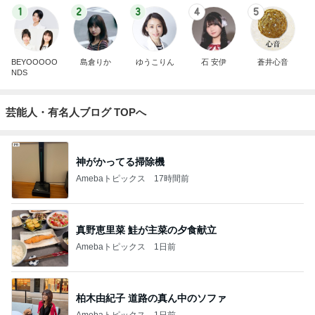
1
2
3
4
5
BEYOOOOO
島倉りか
ゆうこりん
石 安伊
蒼井心音
NDS
芸能人・有名人ブログ TOPへ
神がかってる掃除機
Amebaトピックス
17時間前
真野恵里菜 鮭が主菜の夕食献立
Amebaトピックス
1日前
柏木由紀子 道路の真ん中のソファ
Amebaトピックス
1日前