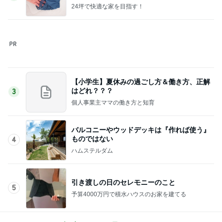
予算4000万円で積水ハウスのお家を建てる
このジャンルの記事をもっと見る
次世代掃除機がやってきた！！
Amebaトピックス
17時間前
小川菜摘 1番好きかもしれない食事
Amebaトピックス
1日前
40代の私が7月に買って良かった物
Amebaトピックス
2日前
パン教室で娘と同じ症状で途中離脱