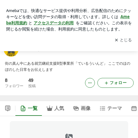
ているういんどのブログ
アプリをダウンロードして
ブログの更新通知
を受け取りまし
開く
ょう。
ているういんどのブログ
街の真ん中にある就労継続支援B型事業所「ているういんど」 ここでのほの
ぼのした日常をお伝えします
8
49
フォロー
フォロワー
投稿
一覧
人気
画像
テーマ