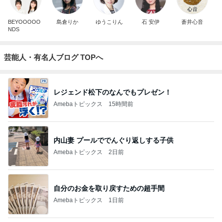
BEYOOOOO
島倉りか
ゆうこりん
石 安伊
蒼井心音
NDS
芸能人・有名人ブログ TOPへ
レジェンド松下のなんでもプレゼン！
Amebaトピックス
15時間前
内山妻 プールででんぐり返しする子供
Amebaトピックス
2日前
自分のお金を取り戻すための超手間
Amebaトピックス
1日前