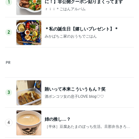
に！】非公開クーポン貼りまくってます
1
ｒｉｉ＊ごはんアルバム
＊私の誕生日【嬉しいプレゼント】＊
2
みかぱちこ家のおうちでごはん
賄いって本来こういうもん？笑
3
酒ポンコツ女の息子LOVE blog♡♡
姉の推し…？
4
［半休］豆腐あたまのぼっち生活。旦那弁当きろく
はお休み中
まともに買い物行けてないーー‼︎
5
酒ポンコツ女の息子LOVE blog♡♡