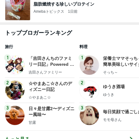
脂肪燃焼する珍しいプロテイン
Amebaトピックス
1日前
トップブロガーランキング
旅行
料理
1
1
「吉田さんちのファミ
栄養士ママそっち
リー日記」Powered b
簡単美味しいサイ
y Ameba 吉田さんファ
献立
吉田さんファミリー
そっち～
ミリーオフィシャルブ
ログ
2
2
☆やまあこ☆さんのデ
ゆうき酒場
ィズニー日記
ゆうき
☆やまあこ☆
3
3
日々是甘露2〜ディズニ
毎日笑顔で過ごし
ー風味〜
モモ母さん
甘露