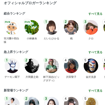
オフィシャルブロガーランキング
総合ランキング
すべて見る
1
2
3
市川團十郎白
小林麻央
だいたひかる
桃
クロ
猿
急上昇ランキング
すべて見る
1
2
3
4
5
デーモン閣下
片岡愛之助
林下清志(ビッ
沢田聖子
金沢克彦
グダディ)
新登場ランキング
すべて見る
1
2
3
4
5