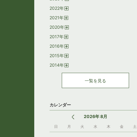
開
2022
年
く
開
2021
年
く
開
2020
年
く
開
2017
年
く
開
2016
年
く
開
2015
年
く
開
2014
年
く
開
く
一覧を見る
カレンダー
2026年 8月
日
月
火
水
木
金
土