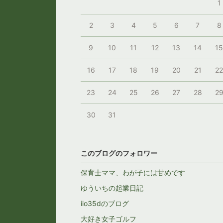
1
2
3
4
5
6
7
8
9
10
11
12
13
14
1
16
17
18
19
20
21
2
23
24
25
26
27
28
2
30
31
このブログのフォロワー
保育士ママ、わが子には甘めです
ゆういちの起業日記
iio35dのブログ
大好き女子ゴルフ