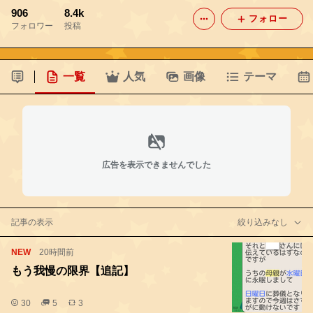
906
8.4k
フォロー
フォロワー
投稿
一覧
人気
画像
テーマ
広告を表示できませんでした
記事の表示
絞り込みなし
NEW
20時間前
もう我慢の限界【追記】
30
5
3