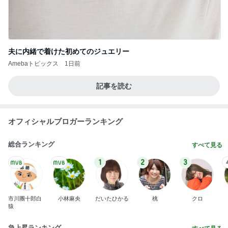
平原綾香 友人の衝撃的な一言
Amebaトピックス
1日前
ノンスタ井上 名探偵コナン展を満喫
Amebaトピックス
2日前
開店前に購入した名店のカツサンド
Amebaトピックス
1日前
付き添いを終え泥のように眠る夫
Amebaトピックス
1日前