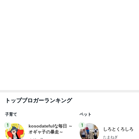
2
2
日曜日は９時まで寝た
母さんは今日も世
い。
やく
あべかわ
藤緒 ミルカ
3
3
四十路シンパパの家族
白柴 『きなこ』 
日記
楽ブログ
はやパパ
ひろ☆みき
もっと見る
活動と金の買取りで得た収入
Amebaトピックス
1日前
パパが買う三女の希望のピアノ
Amebaトピックス
16時間前