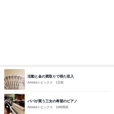
夫に内緒で着けた初めてのジュエリー
Amebaトピックス
1日前
記事を読む
オフィシャルブロガーランキング
総合ランキング
すべて見る
1
2
3
市川團十郎白
小林麻央
だいたひかる
桃
クロ
猿
急上昇ランキング
すべて見る