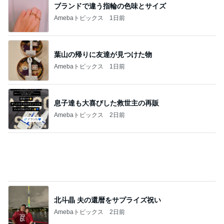
顔貸しなと妻を呼び出す能天気な夫
Amebaトピックス
1日前
記事を読む
6割の銘柄が下落した優待株の状況
Amebaトピックス
1日前
ジャンル人気記事ランキング
B級グルメマニア
牛丼チェーンのすき家でキングカレーともう
１品食べてみた
1
アッキーのデカ盛りライフ