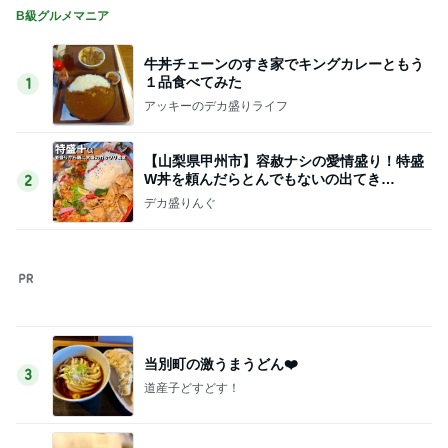
古村比呂 風が気持ち良かった散歩
Amebaトピックス
1日前
記事を読む
夏休みのお昼に毎回リピートするもの
Amebaトピックス
11時間前
桃 大好きな姉との別れで大泣き
Amebaトピックス
2日前
気を抜くと開けてしまう冷蔵庫
Amebaトピックス
2日前