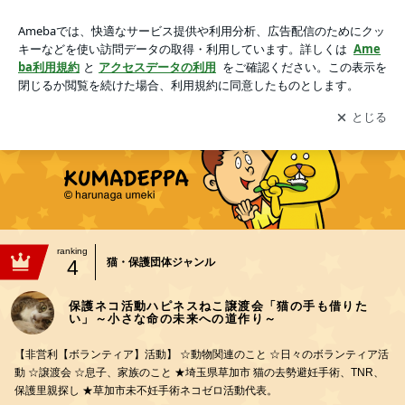
保護ネコ活動ハピネスねこ譲渡会「猫の手も借りたい」～小さ
な命の未来への道作り～
アプリをダウンロードして
ブログの更新通知
を受け取りまし
開く
ょう。
ranking
4
猫・保護団体ジャンル
保護ネコ活動ハピネスねこ譲渡会「猫の手も借りた
い」～小さな命の未来への道作り～
【非営利【ボランティア】活動】 ☆動物関連のこと ☆日々のボランティア活
動 ☆譲渡会 ☆息子、家族のこと ★埼玉県草加市 猫の去勢避妊手術、TNR、
保護里親探し ★草加市未不妊手術ネコゼロ活動代表。