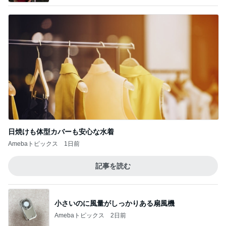
【山梨県甲州市】容赦ナシの愛情盛り！特盛
W丼を頼んだらとんでもないの出てき
2
た…！〜花藤食堂さん〜
デカ盛りんぐ
当別町の激うまうどん❤️
3
道産子どすどす！
銀座おのでら＠ハワイ 我慢できません！
4
東京ホルモンズの中身のある話
土用の丑の日にうなぎを食べなかったので！