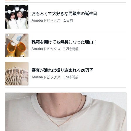
1
2
3
4
5
AKB48
たんぽぽ川村
北村総一朗
北別府学
OCHA NORM
エミコ
A
新登場ランキング
すべて見る
1
2
3
4
5
BEYOOOOO
ゆうこりん
島倉りか
石 安伊
蒼井心音
NDS
芸能人・有名人ブログ TOPへ
ニオイたくない！簡単習慣！！
Amebaトピックス
12時間前