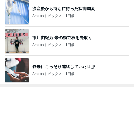
流産後から待ちに待った採卵周期
Amebaトピックス
1日前
市川由紀乃 帯の柄で秋を先取り
Amebaトピックス
1日前
義母にこっそり連絡していた旦那
Amebaトピックス
1日前
トップブロガーランキング
子育て
ペット
1
1
kosodatefulな毎日 ～
しろとくろしろ
オギャ子の暴走～
たまねぎ
オギャ子