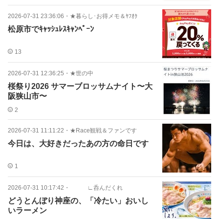
2026-07-31 23:36:06
・
★暮らし･お得メモ＆ﾔﾌｵｸ
松原市でｷｬｯｼｭﾚｽｷｬﾝﾍﾟｰﾝ
13
2026-07-31 12:36:25
・
★世の中
桜祭り2026 サマーブロッサムナイト〜大
阪狭山市〜
2
2026-07-31 11:11:22
・
★Race観戦＆ファンです
今日は、大好きだったあの方の命日です
1
2026-07-31 10:17:42
・
∟呑んだくれ
どうとんぼり神座の、「冷たい」おいし
いラーメン