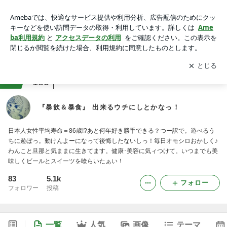
『暴飲＆暴食』 出来るウチにしとかなっ！
アプリをダウンロードして
ブログの更新通知
を受け取りまし
開く
ょう。
ranking
アラフォージャンル
185
『暴飲＆暴食』 出来るウチにしとかなっ！
日本人女性平均寿命＝86歳!?あと何年好き勝手できる？つー訳で。遊べるう
ちに遊ぼっ。動けんよーになって後悔したないしっ！毎日オモシロおかしく♪
わんこと旦那と気ままに生きてます。健康･美容に気ィつけて。いつまでも美
味しくビールとスイーツを喰らいたぁい！
83
5.1k
フォロー
フォロワー
投稿
一覧
人気
画像
テーマ