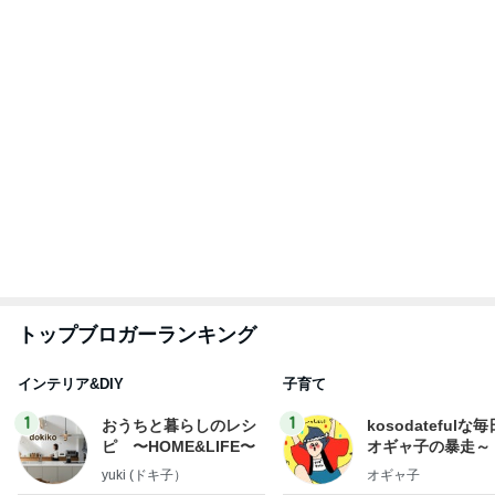
トップブロガーランキング
インテリア&DIY
子育て
1
1
おうちと暮らしのレシ
kosodatefulな毎
ピ 〜HOME&LIFE〜
オギャ子の暴走～
yuki (ドキ子）
オギャ子
2
2
ほんとうに必要な物し
日曜日は９時まで
か持たない暮らし◆Ke
い。
ep Life Simple◆〜イ
yukiko
あべかわ
ンテリアのきろく〜