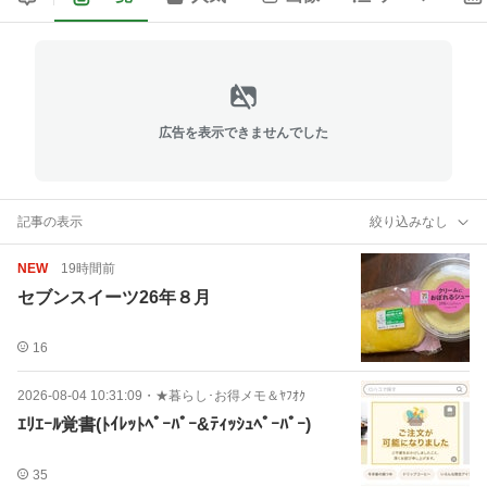
広告を表示できませんでした
記事の表示
絞り込みなし
NEW
19時間前
セブンスイーツ26年８月
16
2026-08-04 10:31:09
・
★暮らし･お得メモ＆ﾔﾌｵｸ
ｴﾘｴｰﾙ覚書(ﾄｲﾚｯﾄﾍﾟｰﾊﾟｰ&ﾃｨｯｼｭﾍﾟｰﾊﾟｰ)
35