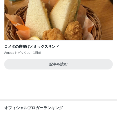
Amebaトピックス
1日前
記事を読む
オフィシャルブロガーランキング
総合ランキング
すべて見る
1
2
3
市川團十郎白
小林麻央
だいたひかる
桃
クロ
猿
急上昇ランキング
すべて見る
1
2
3
4
5
デーモン閣下
片岡愛之助
林下清志(ビッ
沢田聖子
金沢克彦