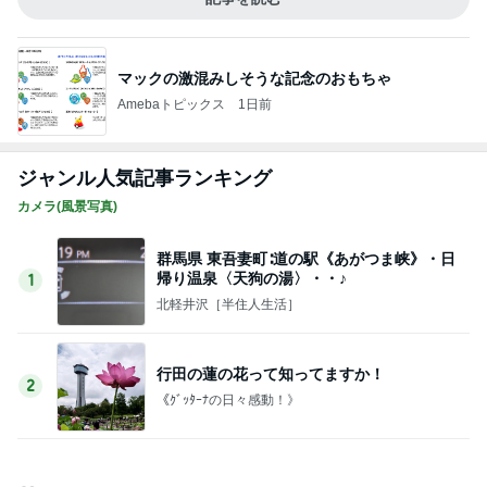
行田の蓮の花って知ってますか！
2
《ｸﾞｯﾀｰﾅの日々感動！》
【銀座のママの人生相談】 京大・東大・ハー
バード編 天才たちの苦悩とは？頭が良すぎ
3
て悩む人
銀座のママブログ✨美肌で開運✨銀座ママが作った
化粧品✨銀座クラブ高嶋25歳で開店✨高嶋りえ子
お着物でエルメス バーキン コーデ
元キャバ嬢みなさん自殺 誹謗中傷裁判で1億
勝ち取った銀座のママに相談殺到 誹謗中傷
4
は正義じゃない
銀座のママブログ✨美肌で開運✨銀座ママが作った
化粧品✨銀座クラブ高嶋25歳で開店✨高嶋りえ子
お着物でエルメス バーキン コーデ
【銀座のママの賢い女の投資術】スイス式