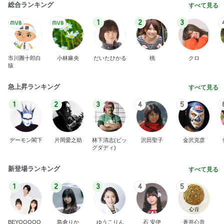
グダディ)
新登場ランキング
すべて見る
1
2
3
4
5
BEYOOOOO
島倉りか
ゆうこりん
石 安伊
蒼井心音
NDS