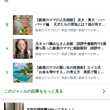
「お金を増やす人」の考え方 美肌で賢く金
5
運UP これが正解
銀座のママブログ✨美肌で開運✨銀座ママが作った
化粧品✨銀座クラブ高嶋25歳で開店✨高嶋りえ子
お着物でエルメス バーキン コーデ
このジャンルの記事をもっと見る
次世代掃除機がやってきた！！
Amebaトピックス
17時間前
灼熱地獄で一晩続いた今までにない頭痛
Amebaトピックス
1日前
だいた 1番太らない気がする理由
Amebaトピックス
2日前