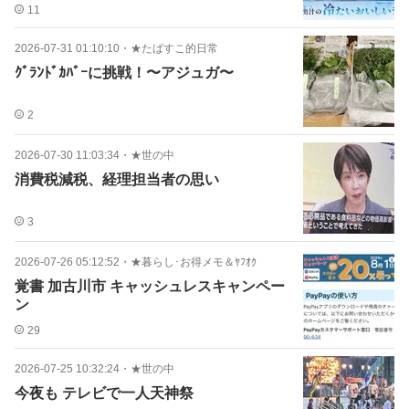
11
2026-07-31 01:10:10
・
★たばすこ的日常
ｸﾞﾗﾝﾄﾞｶﾊﾞｰに挑戦！〜アジュガ〜
2
2026-07-30 11:03:34
・
★世の中
消費税減税、経理担当者の思い
3
2026-07-26 05:12:52
・
★暮らし･お得メモ＆ﾔﾌｵｸ
覚書 加古川市 キャッシュレスキャンペー
ン
29
2026-07-25 10:32:24
・
★世の中
今夜も テレビで一人天神祭