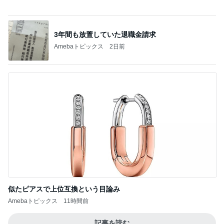
似たピアスで上位互換という目論み
Amebaトピックス
11時間前
記事を読む
マックの激混みしそうな記念のおもちゃ
Amebaトピックス
1日前
ジャンル人気記事ランキング
カメラ(風景写真)
群馬県 東吾妻町∶道の駅《あがつま峡》・日
帰り温泉〈天狗の湯〉・・♪
1
北軽井沢［半住人生活］