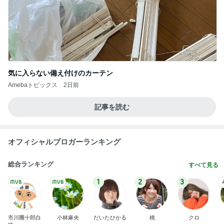
気に入らない備え付けのカーテン
Amebaトピックス
2日前
記事を読む
オフィシャルブロガーランキング
総合ランキング
すべて見る
1
2
3
市川團十郎白
小林麻央
だいたひかる
桃
クロ