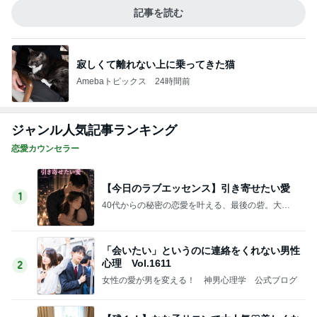
記事を読む
寂しくて離れない上に乗ってきた猫
Amebaトピックス
24時間前
ジャンル人気記事ランキング
恋愛カウンセラー
【今日のラブエッセンス】引き寄せたい愛
1
40代からの秘密の恋愛を叶える、最後の砦。大人
の恋愛カウンセラー✕恋愛アルゴリズム 三城あ
まね
「会いたい」というのに連絡をくれない男性
心理 Vol.1611
2
女性の愛が男を変える！ 神男心理学 公式ブログ