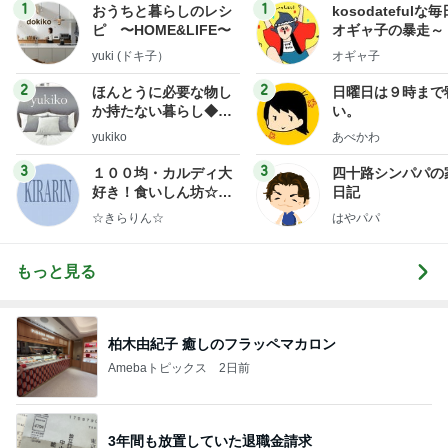
1
1
おうちと暮らしのレシ
kosodatefulな毎
ピ 〜HOME&LIFE〜
オギャ子の暴走～
yuki (ドキ子）
オギャ子
2
2
ほんとうに必要な物し
日曜日は９時まで
か持たない暮らし◆Ke
い。
ep Life Simple◆〜イ
yukiko
あべかわ
ンテリアのきろく〜
3
3
１００均・カルディ大
四十路シンパパの
好き！食いしん坊☆き
日記
らりん☆のブログ
☆きらりん☆
はやパパ
もっと見る
柏木由紀子 癒しのフラッペマカロン
Amebaトピックス
2日前
3年間も放置していた退職金請求