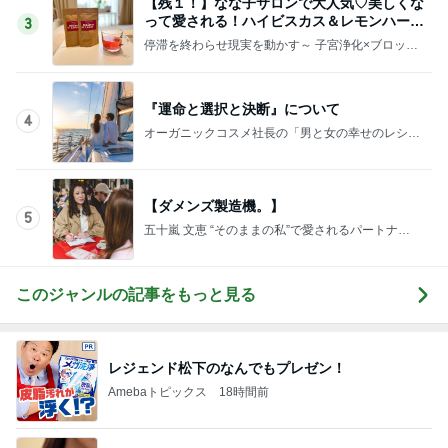
【残１！】なな子サロンで大人気♡美しくな
って愛される！ハイビスカス＆レモンハーブ
3
ティー
停滞を終わらせ現実を動かす～ 子宮浄化×ブロック
解除スペシャリスト あさひなな子のブログ
『運命と選択と決断』について
4
オーガニックコスメ社長の「男と女の幸せのレシ
ピ」
【ダメンズ製造機。】
5
五十嵐 文恵 “そのままの私”で愛されるパートナー
シップの秘訣♡
このジャンルの記事をもっと見る
レジェンド松下のなんでもプレゼン！
Amebaトピックス
18時間前