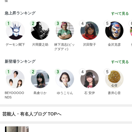
猿
急上昇ランキング
すべて見る
1
2
3
4
5
デーモン閣下
片岡愛之助
林下清志(ビッ
沢田聖子
金沢克彦
グダディ)
新登場ランキング
すべて見る
1
2
3
4
5
BEYOOOOO
島倉りか
ゆうこりん
石 安伊
蒼井心音
NDS
芸能人・有名人ブログ TOPへ