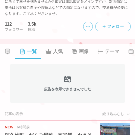
に考えて幸せを掴みませんか❔ 鑑定は電話鑑定をメインですが、対面鑑定は
場所はお客様ご自宅や喫茶店などでの鑑定になりますので、交通費が必要に
なります。ご了承くださいませ。
112
3.5k
フォロー
フォロワー
投稿
一覧
人気
画像
テーマ
広告を表示できませんでした
記事の表示
絞り込みなし
NEW
6時間前