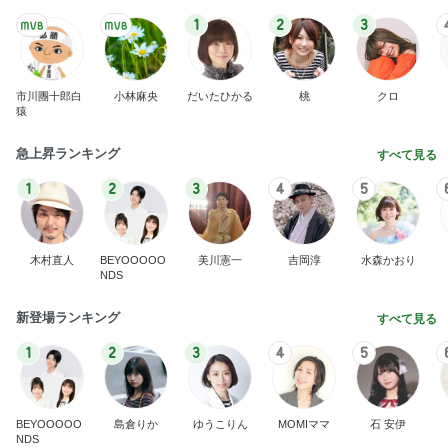
1
2
3
市川團十郎白
小林麻央
だいたひかる
桃
クロ
猿
急上昇ランキング
すべて見る
1
2
3
4
5
木村直人
BEYOOOOO
美川憲一
吉岡淳
水森かおり
NDS
新登場ランキング
すべて見る
1
2
3
4
5
BEYOOOOO
島倉りか
ゆうこりん
MOMIママ
石 安伊
NDS