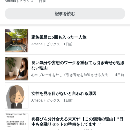
Amebaトピックス
1日前
記事を読む
家族風呂に5回も入った一人旅
Amebaトピックス
1日前
良い氣分や妄想のワークを重ねても引き寄せが起き
ない理由
心のブレーキを外して引き寄せを加速させる方法：
4日前
引き寄せ研究所
女性を見る目がないと言われる原因
Amebaトピックス
1日前
㊗️喜びを分け合える未来❣️”【この混沌の理由】”⽇
本も⾦融リセットの準備をしてます ””