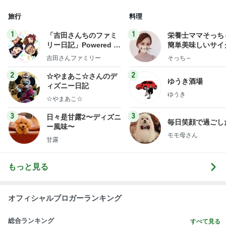
旅行
料理
1
1
「吉田さんちのファミ
栄養士ママそっち
リー日記」Powered b
簡単美味しいサイ
y Ameba 吉田さんファ
献立
吉田さんファミリー
そっち～
ミリーオフィシャルブ
ログ
2
2
☆やまあこ☆さんのデ
ゆうき酒場
ィズニー日記
ゆうき
☆やまあこ☆
3
3
日々是甘露2〜ディズニ
毎日笑顔で過ごし
ー風味〜
モモ母さん
甘露
もっと見る
オフィシャルブロガーランキング
総合ランキング
すべて見る