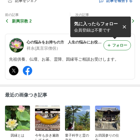
記事を報告する
記事をシェア
前の記事
次の記事
新興宗教 2
墓じまい
気に入ったらフォロー
会員登録は不要です
心の悩みをお持ちの方 人生の悩みにお役に立ちたいと思います。祥永のブログ
フォロー
祥永(真言宗僧侶）
先祖供養、仏壇、お墓、霊障、因縁等ご相談お受けします。
最近の画像つき記事
因縁とは
今年も歩き遍路
量子科学と霊の
お四国参りの仕