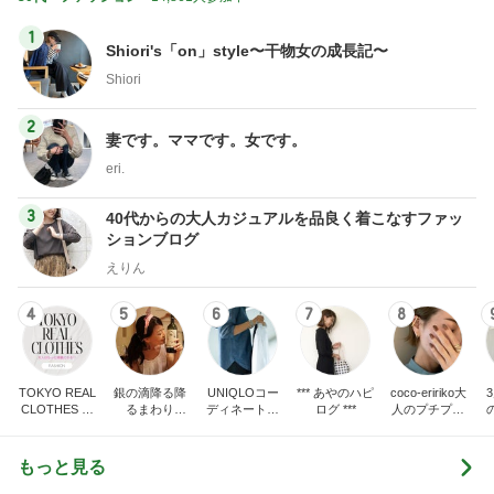
1
Shiori's「on」style〜干物女の成長記〜
Shiori
2
妻です。ママです。女です。
eri.
3
40代からの大人カジュアルを品良く着こなすファッ
ションブログ
えりん
4
5
6
7
8
TOKYO REAL
銀の滴降る降
UNIQLOコー
*** あやのハピ
coco-eririko大
CLOTHES 大
るまわり
ディネート日
ログ ***
人のプチプラ
人世代のリア
に・・・
記
mixコーデ
ハ
ルクローズ
♪
もっと見る