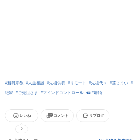
#
新興宗教
#
人生相談
#
先祖供養
#
リモート
#
先祖代々
#
墓じまい
#
絶家
#
ご先祖さま
#
マインドコントロール
#
離婚
いいね
コメント
リブログ
2