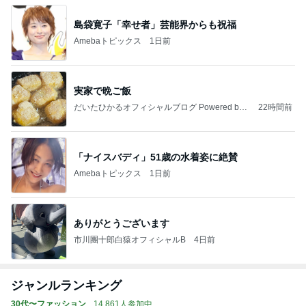
島袋寛子「幸せ者」芸能界からも祝福
Amebaトピックス
1日前
実家で晩ご飯
だいたひかるオフィシャルブログ Powered by
22時間前
Ameba
「ナイスバディ」51歳の水着姿に絶賛
Amebaトピックス
1日前
ありがとうございます
市川團十郎白猿オフィシャルB
4日前
ジャンルランキング
30代〜ファッション
14,861人参加中