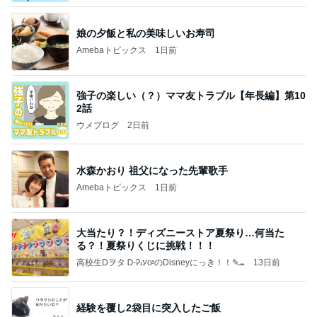
娘の夕飯と私の美味しいお寿司
Amebaトピックス
1日前
強子の楽しい（？）ママ友トラブル【年長編】第10
2話
ウメブログ
2日前
水森かおり 祖父になった先輩歌手
Amebaトピックス
1日前
大当たり？！ディズニーストア夏祭り…何当た
る？！夏祭りくじに挑戦！！！
高校生Dヲタ Ꭰ-ᎮꭵꭹꭴのDisneyにっき！！✎ܚ
13日前
経験を覆し2袋目に突入したご飯