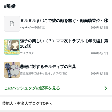
#
離婚
ヌルヌルま〇こで彼の顔を塞ぐ～顔面騎乗位～④
sayakaのW不倫日記
2026年8月8日
強子の楽しい（？）ママ友トラブル【年長編】第
102話
ウメブログ
2026年8月8日
悲報に対するモルディブの言葉
借金返済中の陰キャ主婦サクラの日記
2026年8月8日
このハッシュタグの記事を見る
芸能人・有名人ブログ TOPへ