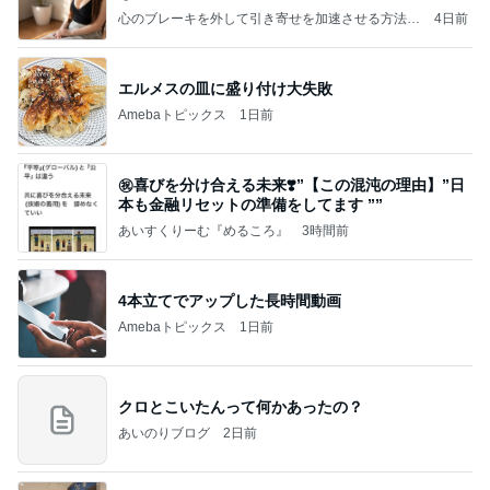
心のブレーキを外して引き寄せを加速させる方法：
4日前
引き寄せ研究所
エルメスの皿に盛り付け大失敗
Amebaトピックス
1日前
㊗️喜びを分け合える未来❣️”【この混沌の理由】”⽇
本も⾦融リセットの準備をしてます ””
あいすくりーむ『めるころ』
3時間前
4本立てでアップした長時間動画
Amebaトピックス
1日前
クロとこいたんって何かあったの？
あいのりブログ
2日前