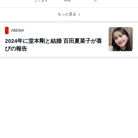
してます
存在
方
もっと見る
ABEMA
2024年に堂本剛と結婚 百田夏菜子が喜
びの報告