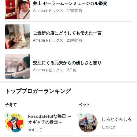
井上 セーラームーンミュージカル鑑賞
Amebaトピックス
17時間前
ご近所の店にどうしても伝えた一言
Amebaトピックス
23時間前
交互にくる元夫からの優しさと怒り
Amebaトピックス
2日前
トップブロガーランキング
子育て
ペット
1
1
kosodatefulな毎日 ～
しろとくろしろ
オギャ子の暴走～
たまねぎ
オギャ子