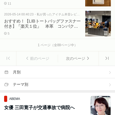
11
2026-05-14 00:40:23
・
私が買ったアイテム本音レビュー
おすすめ！【LIBトートバッグファスナー
付き】「楽天１位」 本革 コンパクト
でシンプルデザイン
5
1
ページ（全
88
ページ中）
前のページ
次のページ
月別
テーマ別
ABEMA
女優 三田寛子が交通事故で病院へ