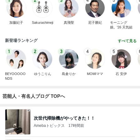
1
2
3
4
5
加藤紀子
Sakurashimeji
真飛聖
尼子勝紀
モーニング
娘。'26 天気組
新登場ランキング
すべて見る
1
2
3
4
5
BEYOOOOO
ゆうこりん
島倉りか
MOMIママ
石 安伊
NDS
芸能人・有名人ブログ TOPへ
次世代掃除機がやってきた！！
Amebaトピックス
17時間前