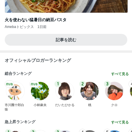
火を使わない猛暑日の納豆パスタ
Amebaトピックス
1日前
記事を読む
オフィシャルブロガーランキング
総合ランキング
すべて見る
1
2
3
市川團十郎白
小林麻央
だいたひかる
桃
クロ
猿
急上昇ランキング
すべて見る