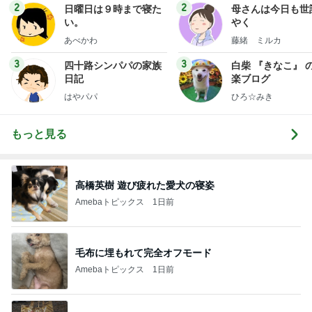
2
2
日曜日は９時まで寝た
母さんは今日も世
い。
やく
あべかわ
藤緒 ミルカ
3
3
四十路シンパパの家族
白柴 『きなこ』 
日記
楽ブログ
はやパパ
ひろ☆みき
もっと見る
高橋英樹 遊び疲れた愛犬の寝姿
Amebaトピックス
1日前
毛布に埋もれて完全オフモード
Amebaトピックス
1日前