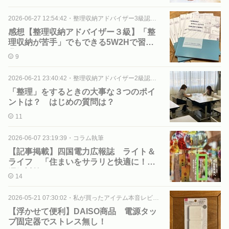
2026-06-27 12:54:42
・
整理収納アドバイザー3級認定講座
感想【整理収納アドバイザー３級】「整
理収納が苦手」でもできる5W2Hで習慣
化！
9
2026-06-21 23:40:42
・
整理収納アドバイザー2級認定講座
「整理」をするときの大事な３つのポイ
ントは？ はじめの質問は？
11
2026-06-07 23:19:39
・
コラム執筆
【記事掲載】四国電力広報誌 ライト＆
ライフ 「住まいをサラリと快適に！
湿気対策のススメ」
14
2026-05-21 07:30:02
・
私が買ったアイテム本音レビュー
【浮かせて便利】DAISO商品 電源タッ
プ固定器でストレス無し！