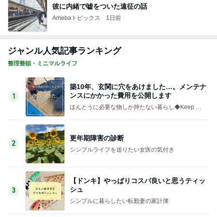
彼に内緒で嘘をついた遠征の話
Amebaトピックス
1日前
ジャンル人気記事ランキング
整理整頓・ミニマルライフ
築10年、玄関に穴をあけました…。メンテナ
ンスにかかった費用を公開します
1
ほんとうに必要な物しか持たない暮らし◆Keep Lif
e Simple◆〜インテリアのきろく〜
更年期障害の診断
2
シンプルライフを送りたい女医の気付き
【ドンキ】やっぱりコスパ良いと思うティッ
シュ
3
シンプルに暮らしたい転勤妻の家計簿