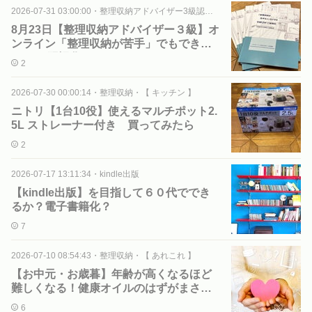
2026-07-31 03:00:00
・
整理収納アドバイザー3級認定講座
8月23日【整理収納アドバイザー３級】オ
ンライン「整理収納が苦手」でもできる5
W2Hで習慣化！
2
2026-07-30 00:00:14
・
整理収納・【 キッチン 】
ニトリ【1台10役】使えるマルチポット2.
5L ストレーナー付き 買ってみたら
2
2026-07-17 13:11:34
・
kindle出版
【kindle出版】を目指して６０代ででき
るか？電子書籍化？
7
2026-07-10 08:54:43
・
整理収納・【 あれこれ 】
【お中元・お歳暮】年齢が高くなるほど
難しくなる！健康オイルのはずがまさか
の・・・
6