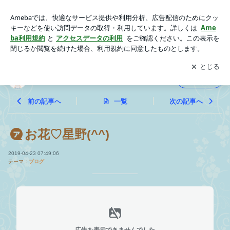
お花♡星野(^^) | ☆新宿四谷。スイートなセラピストの実態☆
アプリをダウンロードして
ブログの更新通知
を受け取りまし
開く
ょう。
☆新宿四谷。スイートなセラピストの実態☆
フォロー
前の記事へ
一覧
次の記事へ
お花♡星野(^^)
2019-04-23 07:49:06
テーマ：
ブログ
広告を表示できませんでした