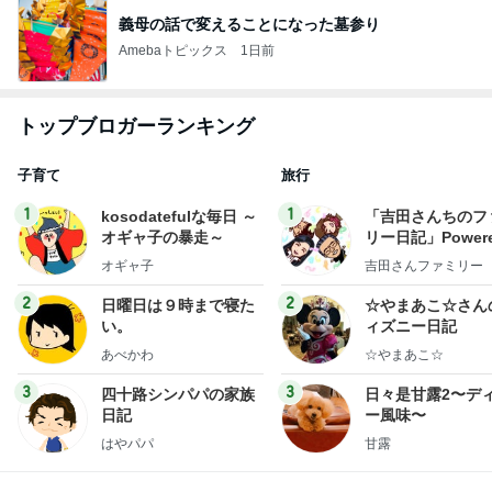
義母の話で変えることになった墓参り
Amebaトピックス
1日前
トップブロガーランキング
子育て
旅行
1
1
kosodatefulな毎日 ～
「吉田さんちのフ
オギャ子の暴走～
リー日記」Powere
y Ameba 吉田さ
オギャ子
吉田さんファミリー
ミリーオフィシャ
ログ
2
2
日曜日は９時まで寝た
☆やまあこ☆さん
い。
ィズニー日記
あべかわ
☆やまあこ☆
3
3
四十路シンパパの家族
日々是甘露2〜デ
日記
ー風味〜
はやパパ
甘露