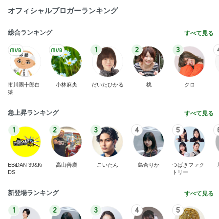
オフィシャルブロガーランキング
総合ランキング
すべて見る
1
2
3
市川團十郎白
小林麻央
だいたひかる
桃
クロ
猿
急上昇ランキング
すべて見る
1
2
3
4
5
EBiDAN 39&Ki
高山善廣
こいたん
島倉りか
つばきファク
DS
トリー
新登場ランキング
すべて見る
1
2
3
4
5