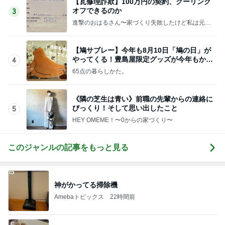
【瓦修理詐欺】100万円の契約、クーリング
オフできるのか
3
進撃のおはるさん〜家づくり失敗したけど私は元気
です〜
【鳩サブレー】今年も8月10日「鳩の日」が
やってくる！豊島屋限定グッズが今年もかわ
4
いすぎる♡
65点の暮らしかた。
《隣の芝生は青い》前職の先輩からの連絡に
びっくり！そして思い出したこと
5
HEY OMEME！〜0からの家づくり〜
このジャンルの記事をもっと見る
神がかってる掃除機
Amebaトピックス
22時間前