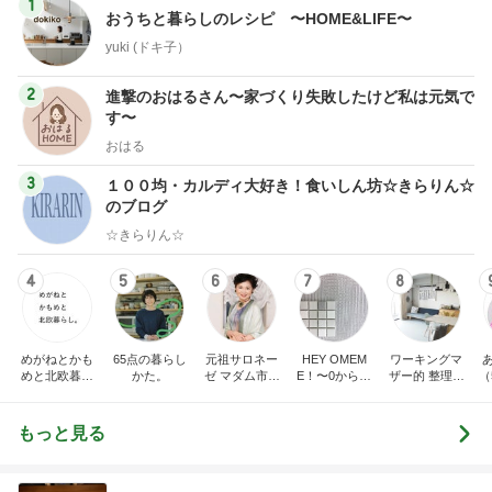
1
おうちと暮らしのレシピ 〜HOME&LIFE〜
yuki (ドキ子）
2
進撃のおはるさん〜家づくり失敗したけど私は元気で
す〜
おはる
3
１００均・カルディ大好き！食いしん坊☆きらりん☆
のブログ
☆きらりん☆
4
5
6
7
8
めがねとかも
65点の暮らし
元祖サロネー
HEY OMEM
ワーキングマ
めと北欧暮ら
かた。
ゼ マダム市川
E！〜0からの
ザー的 整理収
（
し
のほのぼのブ
家づくり〜
納 ＆ 北欧イン
ログ
テリア
もっと見る