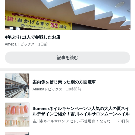
4年ぶりに1人で参戦したお店
Amebaトピックス
1日前
記事を読む
案内係を信じ乗った別の方面電車
Amebaトピックス
13時間前
Summerネイルキャンペーン♡人気の大人の夏ネイ
ルデザインご紹介！吉川ネイルサロンムーンネイル
吉川市ネイルサロン アセトン不使用 白くならない
23日前
痛みや熱さもない 爪に優しいネイル技術 なりたい
を指先に♡艶っぽく美しく ﾑｰﾝﾈｲﾙ