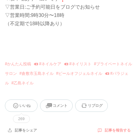
▽営業日:ご予約可能日をブログでお知らせ
▽営業時間:9時30分〜18時
（不定期で18時以降あり）
#
かんたん投稿
#
ネイルケア
#
ネイリスト
#
プライベートネイル
サロン
#
倉敷市玉島ネイル
#
ピールオフジェルネイル
#
パラジェ
ル
#
乙島ネイル
いいね
コメント
リブログ
269
記事を報告する
記事をシェア