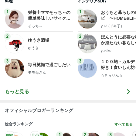
料理
インテリア&DIY
1
1
栄養士ママそっち～の
おうちと暮らしの
簡単美味しいサイクル
ピ 〜HOME&LI
献立
そっち～
yuki (ドキ子）
2
2
ほんとうに必要な
ゆうき酒場
か持たない暮らし
ゆうき
ep Life Simple
yukiko
ンテリアのきろく
3
3
１００均・カルデ
毎日笑顔で過ごしたい
好き！食いしん坊
モモ母さん
らりん☆のブログ
☆きらりん☆
もっと見る
オフィシャルブロガーランキング
総合ランキング
すべて見る
1
2
3