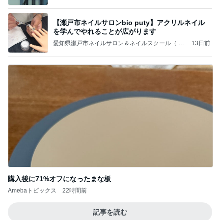
【瀬戸市ネイルサロンbio puty】アクリルネイル
を学んでやれることが広がります
愛知県瀬戸市ネイルサロン＆ネイルスクール（ 尾
13日前
張旭・長久手・春日井市・名古屋 近郊）private n
ail bio puty ビオ プティ
購入後に71%オフになったまな板
Amebaトピックス
22時間前
記事を読む