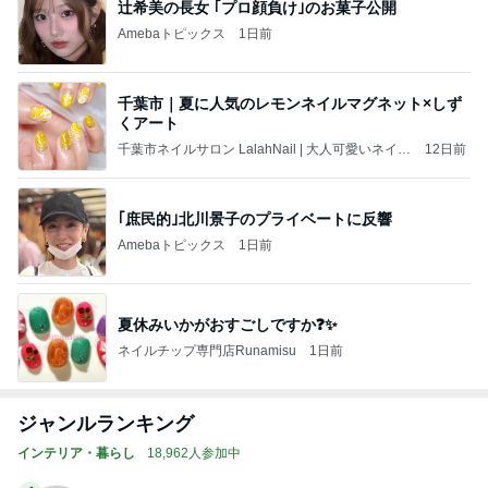
辻希美の長女 ｢プロ顔負け｣のお菓子公開
Amebaトピックス
1日前
千葉市｜夏に人気のレモンネイルマグネット×しず
くアート
千葉市ネイルサロン LalahNail | 大人可愛いネイ
12日前
ル・推し活ネイル
｢庶民的｣北川景子のプライベートに反響
Amebaトピックス
1日前
夏休みいかがおすごしですか❓✨
ネイルチップ専門店Runamisu
1日前
ジャンルランキング
インテリア・暮らし
18,962人参加中