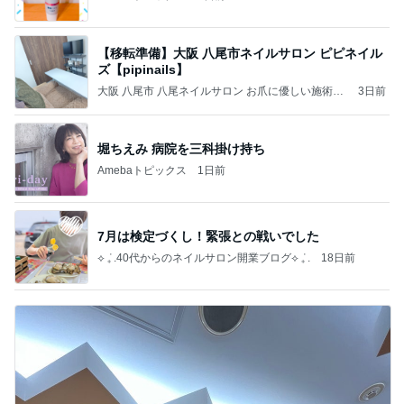
【移転準備】大阪 八尾市ネイルサロン ピピネイル
ズ【pipinails】
大阪 八尾市 八尾ネイルサロン お爪に優しい施術と
3日前
丁寧ケア 美フォルムネイル 深爪 巻爪 地爪育成(自
爪育成) ピピネイルズ【pipinails】
堀ちえみ 病院を三科掛け持ち
Amebaトピックス
1日前
7月は検定づくし！緊張との戦いでした
⟡ ݁₊ .40代からのネイルサロン開業ブログ⟡ ݁₊ .
18日前