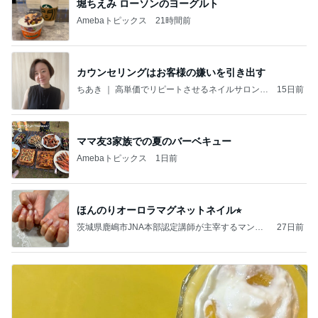
堀ちえみ ローソンのヨーグルト
Amebaトピックス
21時間前
カウンセリングはお客様の嫌いを引き出す
ちあき ｜ 高単価でリピートさせるネイルサロンの
15日前
作り方
ママ友3家族での夏のバーベキュー
Amebaトピックス
1日前
ほんのりオーロラマグネットネイル⭐︎
茨城県鹿嶋市JNA本部認定講師が主宰するマンツ
27日前
ーマンスタイルのネイルスクール&ネイルサロ
ン Picoli -nail (ピコリネイル)