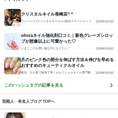
クリスタルネイル長崎店^ ^
ワンパーク⭐︎クリスタルネイル⭐︎⭐︎⭐︎統括マネージャーブロ
2026年8月6日
グ
ohoraネイル強化剤口コミ｜新色グレーズシロッ
プが想像以上に可愛かった♡
いまここのお買い物上手になりたい！
2026年8月6日
爪のピンク色の部分を伸ばす方法＆伸びを早める
おすすめのキューティクルオイル
東京・少人数で親身丁寧！セルフジェルネイル専門教室
2026年8月6日
Ｍａｙ
このハッシュタグの記事を見る
芸能人・有名人ブログ TOPへ