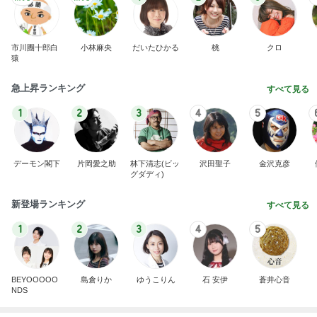
市川團十郎白
小林麻央
だいたひかる
桃
クロ
猿
急上昇ランキング
すべて見る
1
2
3
4
5
デーモン閣下
片岡愛之助
林下清志(ビッ
沢田聖子
金沢克彦
グダディ)
新登場ランキング
すべて見る
1
2
3
4
5
BEYOOOOO
島倉りか
ゆうこりん
石 安伊
蒼井心音
NDS