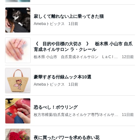
と丁寧ケア 美フォルムネイル 深爪 巻爪 地爪育成
(自爪育成) ピピネイルズ【pipinails】
寂しくて離れない上に乗ってきた猫
Amebaトピックス
1日前
《 目的や目標の大切さ 》 栃木県 小山市 自爪
育成ネイルサロン ラ・クレール
栃木県 小山市 自爪育成ネイルサロン L a C l a i
12日前
r e （ ラ・クレール ） 〜綺麗な指先から笑顔と自
信を〜
豪華すぎる付録ムック本10選
Amebaトピックス
1日前
恐るべし！ボウリング
枚方市樟葉/自爪育成とネイルケア専門/ネイルサロ
11日前
ンウニ
夜に買ったパワーを求める赤い花