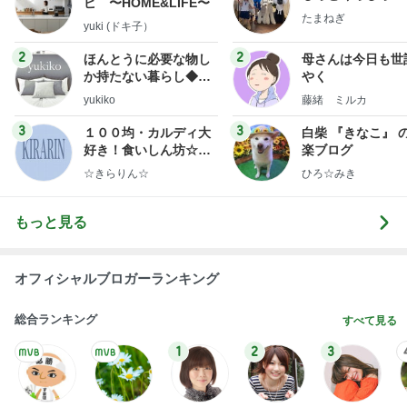
ピ 〜HOME&LIFE〜
たまねぎ
yuki (ドキ子）
2
2
ほんとうに必要な物し
母さんは今日も世
か持たない暮らし◆Ke
やく
ep Life Simple◆〜イ
yukiko
藤緒 ミルカ
ンテリアのきろく〜
3
3
１００均・カルディ大
白柴 『きなこ』 
好き！食いしん坊☆き
楽ブログ
らりん☆のブログ
☆きらりん☆
ひろ☆みき
もっと見る
オフィシャルブロガーランキング
総合ランキング
すべて見る
1
2
3