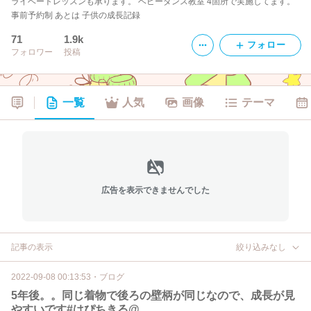
ライベートレッスンも承ります。 ベビーダンス教室 4箇所で実施してます。
事前予約制 あとは 子供の成長記録
71
1.9k
フォロー
フォロワー
投稿
一覧
人気
画像
テーマ
広告を表示できませんでした
記事の表示
絞り込みなし
2022-09-08 00:13:53
・
ブログ
5年後。。同じ着物で後ろの壁柄が同じなので、成長が見
やすいです#はぴちきる@...