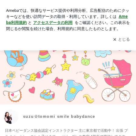
suzu☆tomomi smile babydance
アプリをダウンロードして
ブログの更新通知
を受け取りまし
開く
ょう。
suzu☆tomomi smile babydance
日本ベビーダンス協会認定インストラクター 主に東京都で活動中！ 出張 プ