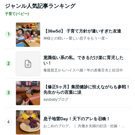
ジャンル人気記事ランキング
子育て(ベビー)
【36w5d】 子育て方針が違いすぎた友達
1
神様との戦い～愛しい息子をもう一度～
意識低い系の私。できるだけ楽に育児した
い！
2
毒親貧乏からハイスペ婚！年の差毒舌夫と妊活中
【修正5ヶ月】集団健診に怯えながらも参戦！
先生からの言葉に涙
3
ayubabyブログ
息子地雷Day！天下のアレを召喚！
4
おこめのブログ。 ｜ 共働き夫婦の妊活・妊娠・子
育て