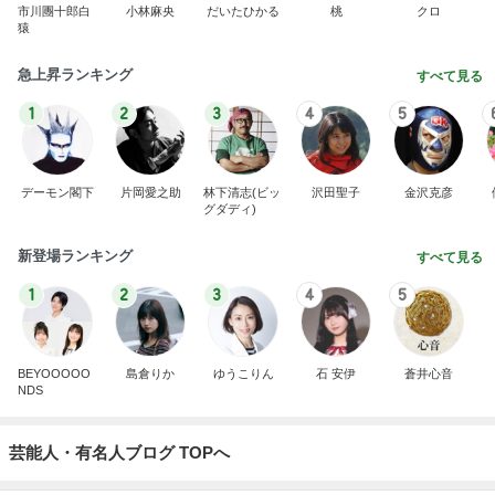
市川團十郎白
小林麻央
だいたひかる
桃
クロ
猿
急上昇ランキング
すべて見る
1
2
3
4
5
デーモン閣下
片岡愛之助
林下清志(ビッ
沢田聖子
金沢克彦
グダディ)
新登場ランキング
すべて見る
1
2
3
4
5
BEYOOOOO
島倉りか
ゆうこりん
石 安伊
蒼井心音
NDS
芸能人・有名人ブログ TOPへ