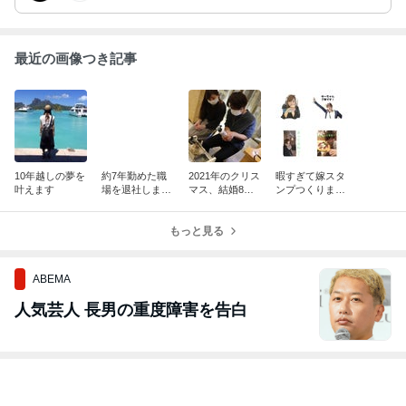
最近の画像つき記事
10年越しの夢を
約7年勤めた職
2021年のクリス
暇すぎて嫁スタ
叶えます
場を退社しまし
マス、結婚8年
ンプつくりまし
た。
目にして良い思
た笑
い出に作っちゃ
もっと見る
いました
ABEMA
人気芸人 長男の重度障害を告白