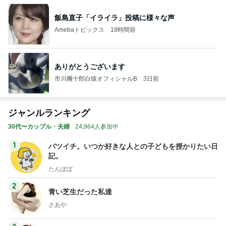
飯島直子「イライラ」投稿に様々な声
Amebaトピックス
18時間前
ありがとうございます
市川團十郎白猿オフィシャルB
3日前
ジャンルランキング
30代〜カップル・夫婦
24,964人参加中
1
バツイチ。いつか好きな人との子どもを授かりたい日
記。
たんぽぽ
2
青い芝生だった私達
さあや