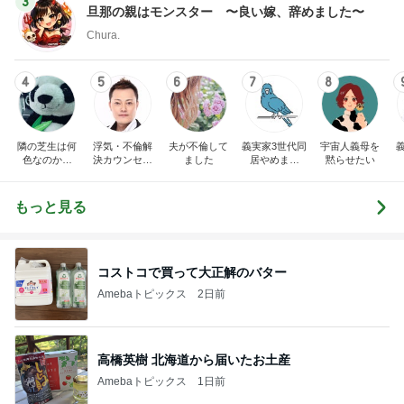
3
旦那の親はモンスター 〜良い嫁、辞めました〜
Chura.
4
5
6
7
8
隣の芝生は何
浮気・不倫解
夫が不倫して
義実家3世代同
宇宙人義母を
色なのか。
決カウンセリ
ました
居やめまし
黙らせたい
（不倫・離
ング 夫婦再
た。
婚・嫁姑・子
構築 浮気・
育て、時々美
不倫被害者救
もっと見る
容）
済センターの
ブログ
コストコで買って大正解のバター
Amebaトピックス
2日前
高橋英樹 北海道から届いたお土産
Amebaトピックス
1日前