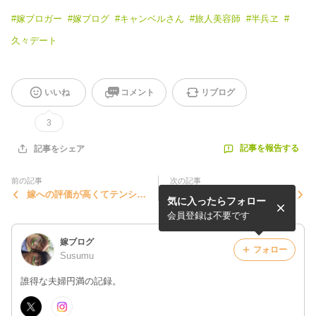
#
嫁ブロガー
#
嫁ブログ
#
キャンベルさん
#
旅人美容師
#
半兵ヱ
#
久々デート
いいね
コメント
リブログ
3
記事を報告する
記事をシェア
前の記事
次の記事
嫁への評価が高くてテンショ
お披露目会part3
気に入ったらフォロー
ンあがっております☆
会員登録は不要です
嫁ブログ
フォロー
Susumu
誰得な夫婦円満の記録。