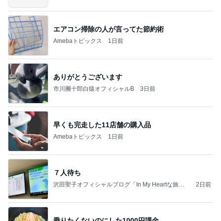
エアコン掃除の人が言ってた節約術
Amebaトピックス
1日前
ありがとうございます
市川團十郎白猿オフィシャルB
3日前
早くも完走した11店舗の購入品
Amebaトピックス
1日前
７人待ち
沢田聖子オフィシャルブログ「In My Heartな旅日
2日前
記」by Ameba
乗りたくないのにした1000円課金