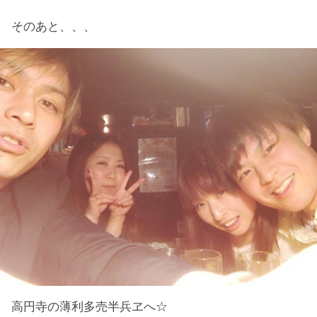
そのあと、、、
高円寺の薄利多売半兵ヱへ☆