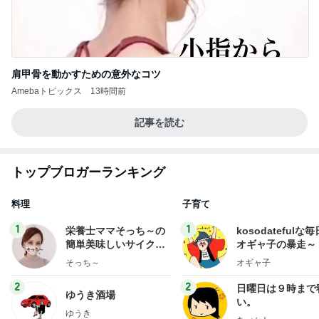
肩甲骨を動かすための意外なコツ
Amebaトピックス
13時間前
記事を読む
トップブロガーランキング
料理
子育て
1
1
栄養士ママそっち～の
kosodatefulな毎
簡単美味しいサイクル
オギャ子の暴走～
献立
そっち～
オギャ子
2
2
日曜日は９時まで
ゆうき酒場
い。
ゆうき