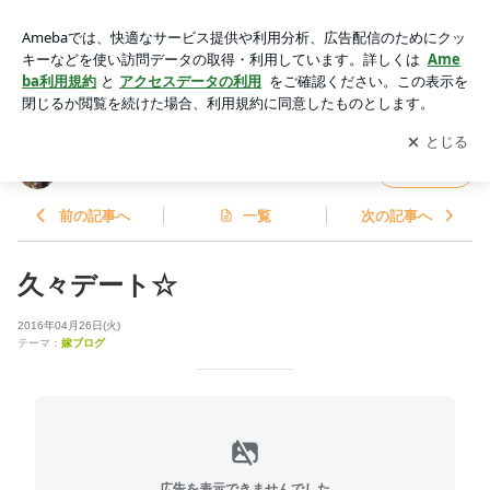
久々デート☆ | 嫁ブログ
アプリをダウンロードして
ブログの更新通知
を受け取りまし
開く
ょう。
嫁ブログ
フォロー
前の記事へ
一覧
次の記事へ
久々デート☆
2016年04月26日(火)
テーマ：
嫁ブログ
広告を表示できませんでした