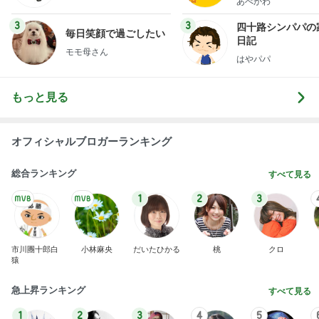
あべかわ
3
3
四十路シンパパの
毎日笑顔で過ごしたい
日記
モモ母さん
はやパパ
もっと見る
オフィシャルブロガーランキング
総合ランキング
すべて見る
1
2
3
市川團十郎白
小林麻央
だいたひかる
桃
クロ
猿
急上昇ランキング
すべて見る
1
2
3
4
5