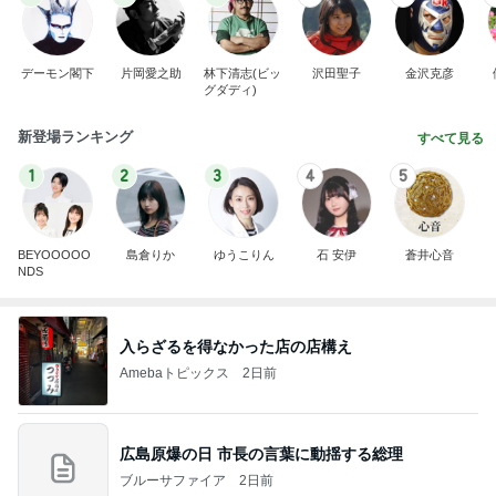
デーモン閣下
片岡愛之助
林下清志(ビッ
沢田聖子
金沢克彦
グダディ)
新登場ランキング
すべて見る
1
2
3
4
5
BEYOOOOO
島倉りか
ゆうこりん
石 安伊
蒼井心音
NDS
入らざるを得なかった店の店構え
Amebaトピックス
2日前
広島原爆の日 市長の言葉に動揺する総理
ブルーサファイア
2日前