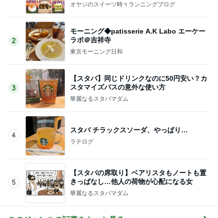
オヤジのスイーツ時々ランニングブログ
モーニング◆patisserie A.K Labo エーケー
ラボ＠吉祥寺
2
東京モーニング日和
【スタバ】同じドリンクなのに50円安い？カ
スタマイズパスの意外な使い方
3
華麗なるスタバマダム
スタバ チラックスソーダ、やっぱり…
4
ラテログ
【スタバの席取り】ベアリスタもノートも置
きっぱなし…他人の荷物が心配になる女
5
華麗なるスタバマダム