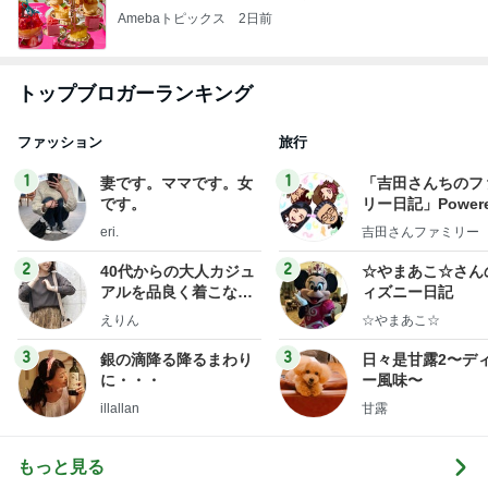
Amebaトピックス
2日前
トップブロガーランキング
ファッション
旅行
1
1
妻です。ママです。女
「吉田さんちのフ
です。
リー日記」Powere
y Ameba 吉田さ
eri.
吉田さんファミリー
ミリーオフィシャ
ログ
2
2
40代からの大人カジュ
☆やまあこ☆さん
アルを品良く着こなす
ィズニー日記
ファッションブログ
えりん
☆やまあこ☆
3
3
銀の滴降る降るまわり
日々是甘露2〜デ
に・・・
ー風味〜
illallan
甘露
もっと見る