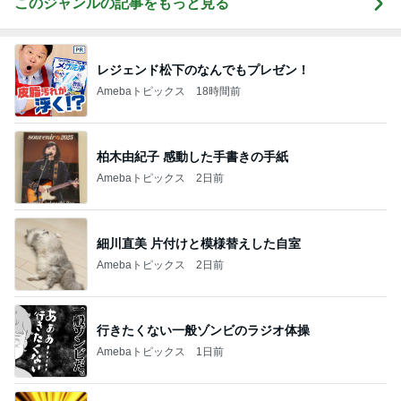
このジャンルの記事をもっと見る
レジェンド松下のなんでもプレゼン！
Amebaトピックス
18時間前
柏木由紀子 感動した手書きの手紙
Amebaトピックス
2日前
細川直美 片付けと模様替えした自室
Amebaトピックス
2日前
行きたくない一般ゾンビのラジオ体操
Amebaトピックス
1日前