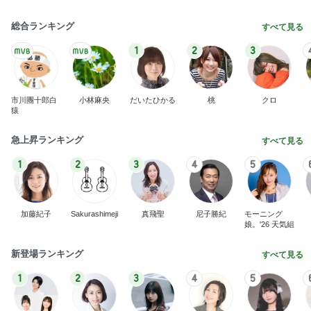
総合ランキング
すべて見る
1
2
3
市川團十郎白
小林麻央
だいたひかる
桃
クロ
猿
急上昇ランキング
すべて見る
1
2
3
4
5
加藤紀子
Sakurashimeji
真飛聖
尼子勝紀
モーニング
娘。'26 天気組
新登場ランキング
すべて見る
1
2
3
4
5