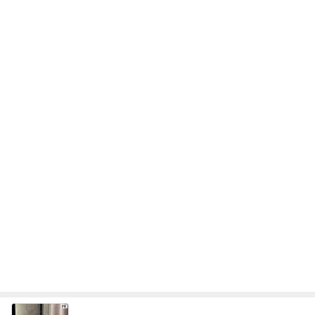
次世代掃除機がやってきた！！
Amebaトピックス
18時間前
小麦粉を欲しがる夫の禁断症状
Amebaトピックス
2日前
生で聞きたすぎたみんなのコール
Amebaトピックス
2日前
着々と増えていってる夏の思い出
Amebaトピックス
2日前