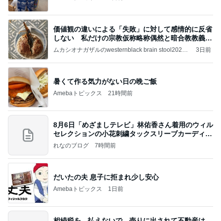
価値観の違いによる「失敗」に対して感情的に反省
しない 私だけの宗教仮称略称偶然と暗合教教義候
補
ムカシオナガザルのwesternblack brain stool2024
3日前
年（令和6）11月25日以来減酒断煙再開ムカシオナ
ガザル
暑くて作る気力がない日の晩ご飯
Amebaトピックス
21時間前
8月6日「めざましテレビ」林佑香さん着用のウィル
セレクションの小花刺繍タックスリーブカーディガ
ン
れなのブログ
7時間前
だいたの夫 息子に拒まれ少し安心
Amebaトピックス
1日前
相続税を、払えないで、売りに出されて不動産は、