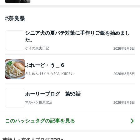
#
奈良県
シニア犬の夏バテ対策に手作りご飯を始めまし
た。
ゲイの夫夫日記
2026年8月5日
ぶれーど・う＿６
きしめん ﾄｷﾄﾞｷ うどん ﾄｺﾛﾆﾖﾘ...
2026年8月5日
ホーリーブログ 第53話
マルハン橿原北店
2026年8月5日
このハッシュタグの記事を見る
芸能人・有名人ブログ TOPへ