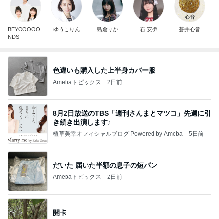
BEYOOOOO
ゆうこりん
島倉りか
石 安伊
蒼井心音
NDS
色違いも購入した上半身カバー服
Amebaトピックス
2日前
8月2日放送のTBS「週刊さんまとマツコ」先週に引
き続き出演します♪
植草美幸オフィシャルブログ Powered by Ameba
5日前
だいた 届いた半額の息子の短パン
Amebaトピックス
2日前
開卡