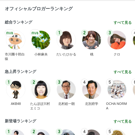
オフィシャルブロガーランキング
総合ランキング
すべて見る
1
2
3
市川團十郎白
小林麻央
だいたひかる
桃
クロ
猿
急上昇ランキング
すべて見る
1
2
3
4
5
AKB48
たんぽぽ川村
北村総一朗
北別府学
OCHA NORM
エミコ
A
新登場ランキング
すべて見る
1
2
3
4
5