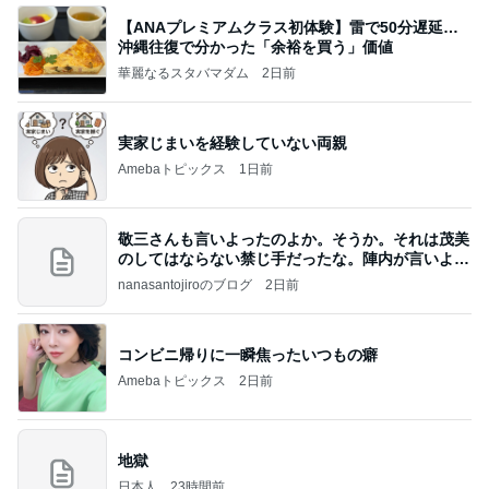
【ANAプレミアムクラス初体験】雷で50分遅延…
沖縄往復で分かった「余裕を買う」価値
華麗なるスタバマダム
2日前
実家じまいを経験していない両親
Amebaトピックス
1日前
敬三さんも言いよったのよか。そうか。それは茂美
のしてはならない禁じ手だったな。陣内が言いよる
のよ
nanasantojiroのブログ
2日前
コンビニ帰りに一瞬焦ったいつもの癖
Amebaトピックス
2日前
地獄
日本人
23時間前