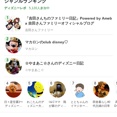
ジャンルランキング
ディズニーレポ
5,120人参加中
1
「吉田さんちのファミリー日記」Powered by Ameb
a 吉田さんファミリーオフィシャルブログ
吉田さんファミリー
2
マカロンのclub disney♡
マカロン
3
☆やまあこ☆さんのディズニー日記
☆やまあこ☆
4
5
6
7
8
日々是甘露2〜
れこたんのデ
I＆Cママ 我
ととちゃんの
田舎暮らし40
ディズニー風
ィズニー大好
が家のディズ
イマジネーシ
代主婦の日常
Ꭰ
味〜
き♡孫4人
ニー♡ブログ
ョンタイム