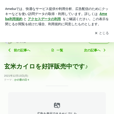
玄米カイロを好評販売中です♪ | 心が満たされ、身体が整う。|
Aroma Room かの香
アプリをダウンロードして
ブログの更新通知
を受け取りまし
開く
ょう。
心が満たされ、身体が整う。| Aroma Room
フォロー
かの香
前の記事へ
一覧
次の記事へ
玄米カイロを好評販売中です♪
2021年12月13日(月)
テーマ：
かの香の日々
広告を表示できませんでした