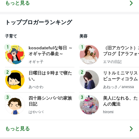
もっと見る
トップブロガーランキング
子育て
美容
1
1
kosodatefulな毎日 ～
（旧アカウント）
オギャ子の暴走～
ブログ【アラフォ
社売却セカンドラ
オギャ子
エマの日記
フ】
2
2
日曜日は９時まで寝た
リトルミニマリス
い。
ビューティコラム 
little minimalist'
あべかわ
あねっさ／anessa
uty colum
3
3
四十路シンパパの家族
美人になれる、た
日記
んの魔法
はやパパ
hiromi
もっと見る