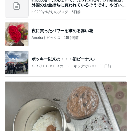
外国のお金持ちに買われているそうです。やばいで
すよ
ht9299yzf祈りのブログ
5日前
夜に買ったパワーを求める赤い花
Amebaトピックス
15時間前
ポッキー以来の・・・初ビーナス♪
ＳＲ♡ＬＯＶＥＲの・・・キックでＧＯ♪
11日前