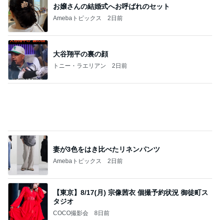
お嬢さんの結婚式へお呼ばれのセット
Amebaトピックス
2日前
大谷翔平の裏の顔
トニー・ラエリアン
2日前
妻が3色をはき比べたリネンパンツ
Amebaトピックス
2日前
【東京】8/17(月) 宗像茜衣 個撮予約状況 御徒町ス
タジオ
COCO撮影会
8日前