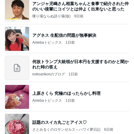
アンジャ児嶋さん相葉ちゃんと食事で紹介された仲
のいい後輩にコイツとは仲よく出来ないと思った
喋り場ならぬ語り場(仮)
9日前
アグネス 生配信の問題が無事解決
Amebaトピックス
1日前
何故トランプ大統領が日本円を支援するのかと聞か
れた時の答え
nokoarikonのブログ
1日前
上原さくら 究極のほったらかし料理
Amebaトピックス
1日前
話題のスイカ丸ごとアイス♡
さとみるくのロサンゼルス⇔ハワイ夢日記
6日前