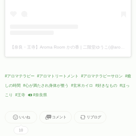
【奈良・王寺】Aroma Room かの香 | 二階堂ゆうこ(@aroma_room.kanoka)がシェアした投稿
#
アロマテラピー
#
アロマトリートメント
#
アロマテラピーサロン
#
癒
しの時間
#
心が満たされ身体が整う
#
玄米カイロ
#
好きなもの
#
ほっ
こり
#
王寺
#
奈良県
いいね
コメント
リブログ
10