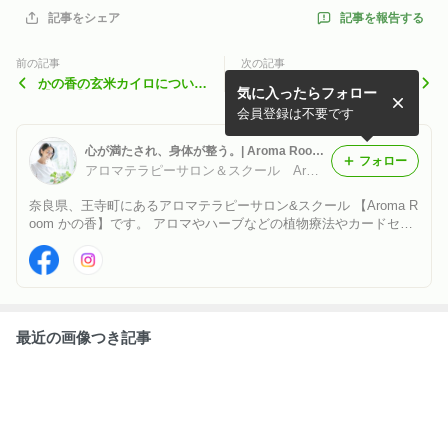
記事を報告する
記事をシェア
前の記事
次の記事
かの香の玄米カイロについて
HIKARIスピリットカードの
気に入ったらフォロー
【詳細】
トレーナー集中講座！
会員登録は不要です
心が満たされ、身体が整う。| Aroma Room かの香
フォロー
アロマテラピーサロン＆スクール Aroma Room かの香
奈良県、王寺町にあるアロマテラピーサロン&スクール 【Aroma R
oom かの香】です。 アロマやハーブなどの植物療法やカードセッ
ションなど、 心と身体どちらも大切にできるメニューで、 健康で
あなたらしく生きていけるようサポートします。 ご縁を大切に育
んでいます♪
最近の画像つき記事