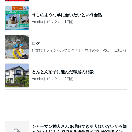
うしのような羊に会いたいという会話
Amebaトピックス
1日前
ロケ
桂文枝オフィシャルブログ「トビウオの夢」Pow
13日前
ered by Ameba
とんとん拍子に進んだ転居の相談
Amebaトピックス
2日前
シャーマン神人さんを理解できる人はいないかも知
れない｜じぶんでできる浄化ライブ※配信後メンバ