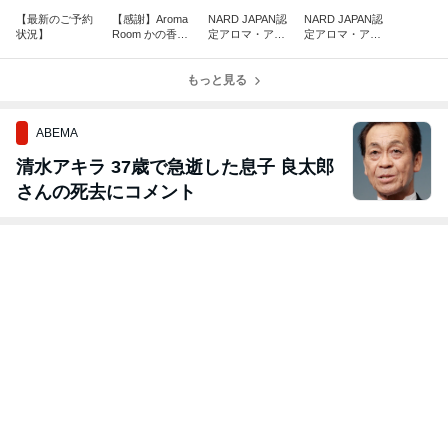
【最新のご予約
【感謝】Aroma
NARD JAPAN認
NARD JAPAN認
状況】
Room かの香は
定アロマ・アド
定アロマ・アド
6周年を迎えま
バイザーコース
バイザーコース
した。
【レッスン10】
【レッスン9】
もっと見る
ABEMA
清水アキラ 37歳で急逝した息子 良太郎
さんの死去にコメント