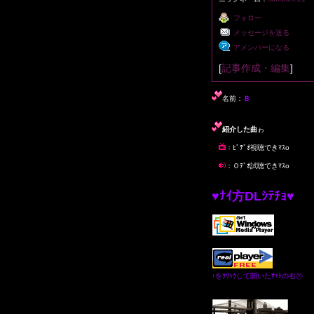
フォロー
メッセージを送る
アメンバーになる
[
記事作成・編集
]
名前：
Ｂ
紹介した曲
ゎ
：ﾋﾞﾃﾞｵ視聴できﾏｽo
：Ｏﾃﾞｵ試聴できﾏｽo
♥
ﾅｲ方DLｼﾃﾁｮ
♥
↑をｸﾘｯｸして開いたｻｲﾄの右㊦