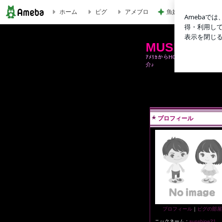
魚嫌いの子どもと我
ホーム
ピグ
アメブロ
１４２．Dem Franchize Boyz: I Think They Like Me | MUSIC VIDEOｓ byﾆｯﾎﾟﾝ人inｱﾒ
MUSIC VIDE
ｱﾒﾘｶからHOTなﾅﾝﾊﾞｰ直配信♪主
介♪
プロフィール
プロフィール
｜
ピグの部屋
ニックネーム：
sunshine21