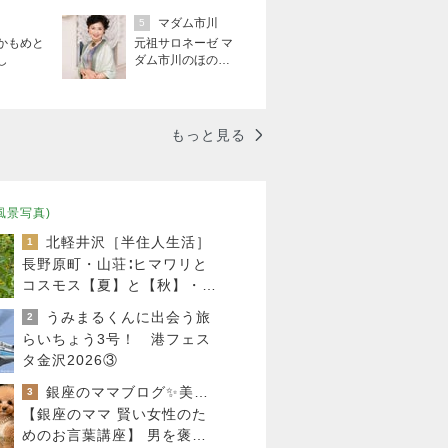
マダム市川
5
かもめと
元祖サロネーゼ マ
し
ダム市川のほのぼ
のブログ
もっと見る
風景写真)
北軽井沢［半住人生活］
1
長野原町・山荘∶ヒマワリと
コスモス【夏】と【秋】・夕
食 ・ ガス保安点検・・♪
うみまるくんに出会う旅
2
らいちょう3号！ 港フェス
タ金沢2026③
銀座のママブログ✨美肌で開運✨銀座ママが作った化粧品✨銀座クラブ高嶋25歳で開店✨高嶋りえ子 お着物でエルメス バーキン コーデ
3
【銀座のママ 賢い女性のた
めのお言葉講座】 男を褒め