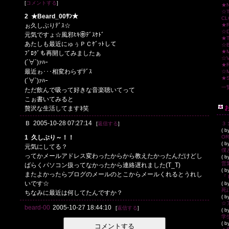
[
コメントする
]
★N
☆T
2
★Beard_00ｻﾝ★
CL
★R
ぉ久しぶりﾃﾞｽ☆
☆D
元気ですょ☆風邪ﾋｷ㊥ﾃﾞｽｹﾄﾞ
★T
あたしも最近にゅぅＰＣｹﾞｯﾄして
☆B
★
ﾌﾞﾛｸﾞも再開してみましたぁ
☆V
(´∀`)ｧﾊｰ
★R
最近ゎ･･･相変わらずﾃﾞｽ
☆
★S
(´∀`)ｧﾊｰ
一
ただ飲んで吸って好きな音楽聴いてって
こぉ書いてみると
贅沢な生活してますﾈ笑
Ｂ
2005-10-28 07:27:14
３
[
返信する
]
( b
1
久しぶり～！！
( b
元気にしてる？
僕
ってかメールアドレス変わったからから教えたかったんだけどし
( 
営
ばらくパソコン扱ってなかったから連絡遅れました(T_T)
( b
またよかったらブログのメールのとこからメールくれるとうれし
『 L
いです☆
( b
死
ちなみに最近は何してたんですか？
( b
beard-00
2005-10-27 18:44:10
[
返信する
]
( 
学
( b
コメントする