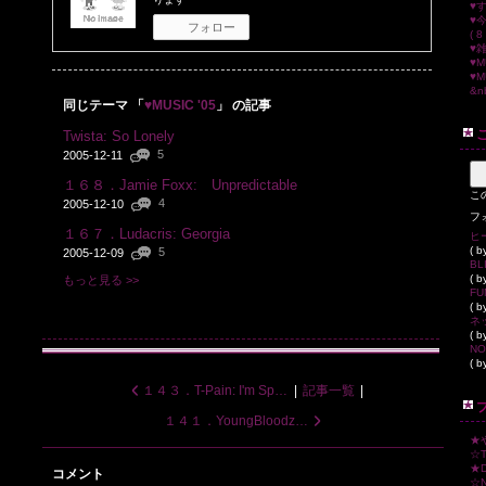
♥す
♥
フォロー
( 8 
♥雑
♥MU
♥MU
&nb
同じテーマ 「
♥MUSIC '05
」 の記事
Twista: So Lonely
5
2005-12-11
１６８．Jamie Foxx: Unpredictable
こ
4
2005-12-10
フ
１６７．Ludacris: Georgia
ヒ
( 
5
2005-12-09
BL
( 
もっと見る >>
FU
( 
ネ
( 
( 
１４３．T-Pain: I'm Sprung
|
記事一覧
|
１４１．YoungBloodz: Presidential
★
☆T.
★D
コメント
☆N