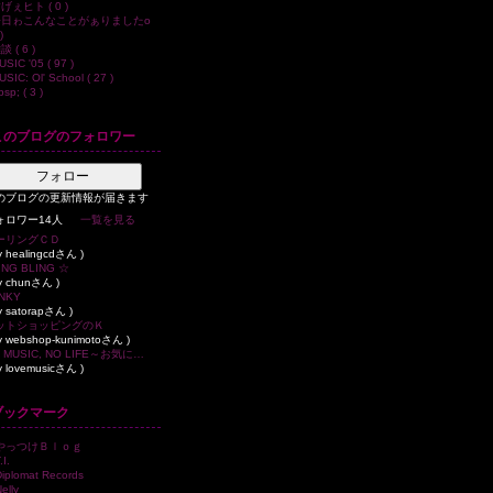
げぇヒト ( 0 )
今日ゎこんなことがぁりましたo
)
談 ( 6 )
SIC '05 ( 97 )
SIC: Ol' School ( 27 )
sp; ( 3 )
このブログのフォロワー
フォロー
のブログの更新情報が届きます
ォロワー14人
一覧を見る
ーリングＣＤ
by healingcdさん )
ING BLING ☆
by chunさん )
NKY
by satorapさん )
ットショッピングのＫ
by webshop-kunimotoさん )
NO MUSIC, NO LIFE～お気に入り洋楽＆邦楽のblog～
by lovemusicさん )
ブックマーク
やっつけＢｌｏｇ
I.
iplomat Records
elly