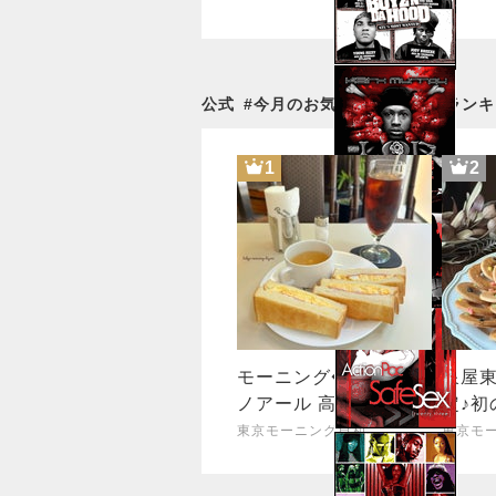
公式
#
今月のお気に入り
の記事ランキ
1
2
モーニング◆喫茶室ル
泉屋東
ノアール 高田馬場2丁
定♪初
目店＠高田馬場
詰め
東京モーニング日和
東京モ