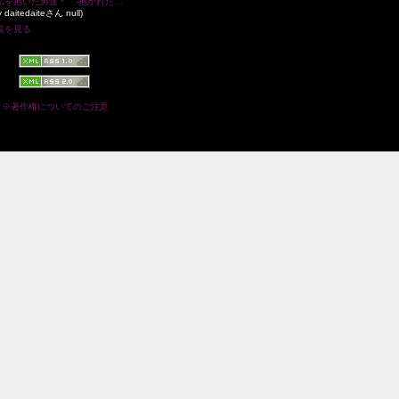
＊私を抱いた男達＊ -抱かれた女の告白-
y daitedaiteさん null)
覧を見る
※著作権についてのご注意