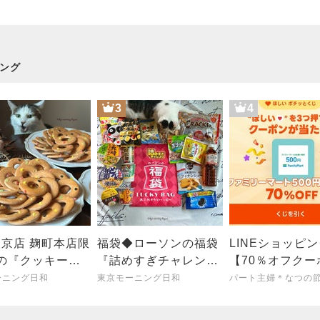
場
ング
3
4
京店 麹町本店限
福袋◆ローソンの福袋
LINEショッピ
の『クッキーの
『詰めすぎチャレンジ
【70％オフクー
放題』に参加！！
LUCKY BAG あふれそ
当たる】ファミ
ーニング日和
東京モーニング日和
うなハッピー』
ト券500円→15