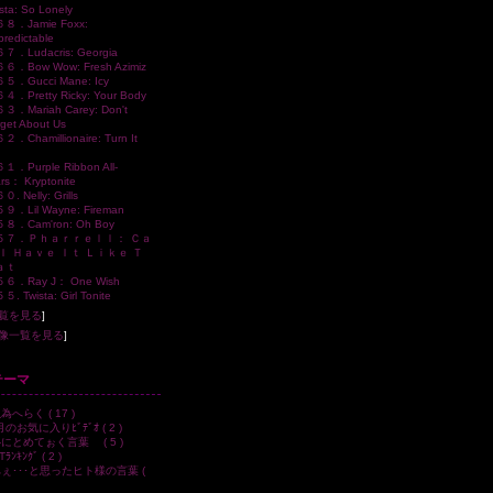
sta: So Lonely
８．Jamie Foxx:
redictable
７．Ludacris: Georgia
６．Bow Wow: Fresh Azimiz
５．Gucci Mane: Icy
４．Pretty Ricky: Your Body
３．Mariah Carey: Don't
get About Us
２．Chamillionaire: Turn It
１．Purple Ribbon All-
rs： Kryptonite
. Nelly: Grills
９．Lil Wayne: Fireman
８．Cam'ron: Oh Boy
５７．Ｐｈａｒｒｅｌｌ： Ｃａ
 Ｉ Ｈａｖｅ Ｉｔ Ｌｉｋｅ Ｔ
ａｔ
６．Ray J： One Wish
. Twista: Girl Tonite
覧を見る
]
像一覧を見る
]
テーマ
為へらく ( 17 )
のお気に入りﾋﾞﾃﾞｵ ( 2 )
心にとめてぉく言葉 ( 5 )
ﾗﾝｷﾝｸﾞ ( 2 )
へぇ･･･と思ったヒト様の言葉 (