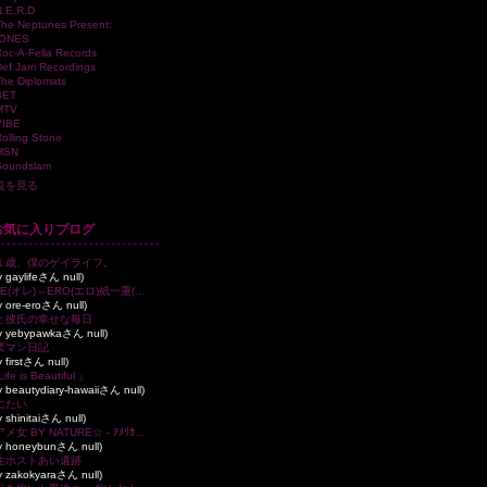
.E.R.D
he Neptunes Present:
ONES
oc-A-Fella Records
ef Jam Recordings
he Diplomats
ET
MTV
IBE
olling Stone
MSN
oundslam
覧を見る
お気に入りブログ
１歳、僕のゲイライフ。
y gaylifeさん null)
ORE(オレ)⇔ERO(エロ)紙一重(#ﾟДﾟ)!!
y ore-eroさん null)
と彼氏の幸せな毎日
by yebypawkaさん null)
業マン日記
y firstさん null)
ife is Beautiful 』
y beautydiary-hawaiiさん null)
にたい
y shinitaiさん null)
☆アメ女 BY NATURE☆ - ｱﾒﾘｶ男ﾄﾉ ｲﾛｲﾛｴﾛｴﾛ ﾃﾞｽｶﾞ｡｡｡何ｶ？
by honeybunさん null)
生ホストあい遺跡
y zakokyaraさん null)