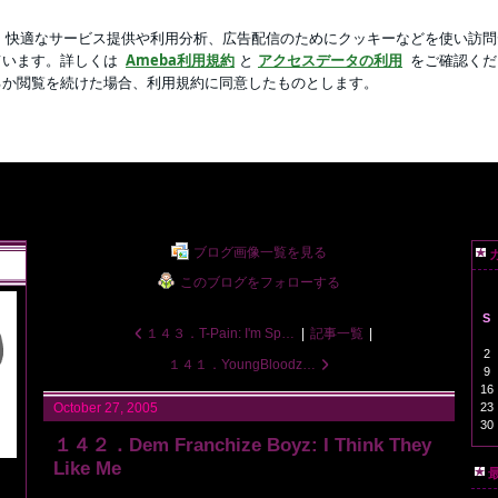
が家のビタミンD
新規登録
芸能人ブログ
人気ブログ
Oｓ byﾆｯﾎﾟﾝ人inｱﾒ
にHIP-HOPとR&amp;Bをﾐｭｰｼﾞｯｸﾋﾞﾃﾞｵで紹
ブログ画像一覧を見る
このブログをフォローする
S
１４３．T-Pain: I'm Sprung
|
記事一覧
|
2
１４１．YoungBloodz: Presidential
9
16
23
October 27, 2005
30
１４２．Dem Franchize Boyz: I Think They
Like Me