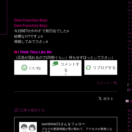
Twi
１６
Unp
１６
１６
Dem Franchize Boyz
１６
Dem Franchize Boyz
１６
１６
今日BETのﾗﾝｷﾝｸﾞで初①位でしたo
For
結構なﾒﾝﾂですょo
１６
Up
視聴してみて㊦さぃo
１６
Sta
I Think They Like Me
１６０
１５
（広告が流れるので(20秒くらぃ）何もせずほっとぃて㊦さぃ）
１５
コメントす
１
リブログする
いいね
ｎ
る
ｈ
2
１５
１５５
コメント一覧
[
一
[
画
ポスト
記事を報告する
♥以
今月
♥
BET
sunshine21
さんをフォロー
♥
ブログの更新情報が受け取れて、アクセスが簡単にな
8 )
ります