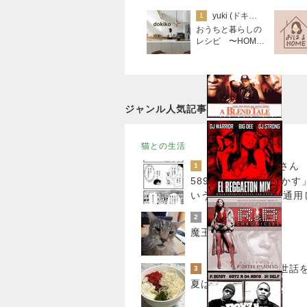
yuki (ドキ子）
1
おうちと暮らしの
レシピ 〜HOME
&LIFE〜
ジャンル人気記事ランキング
猫との生活
猫マンガ 米子さん
1
589話 「経験を生かす
いう言葉は猫様には通用
い
うちの魔王さま。
2
魔王ちゃん一周忌。
3
夏はネバネバ