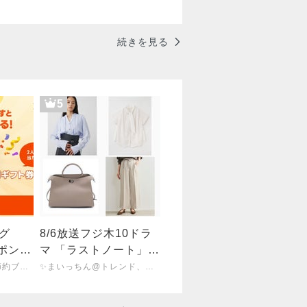
る「かきくけこ」 愛され上
手は褒め方上手
続きを見る
5
ング
8/6放送フジ木10ドラ
ポンが
マ 「ラストノート」第
マギフ
5話【内田有紀 衣装】
パート主婦＊なつの節約ブログ＊低収入でも心豊かな暮らし
✨まいっちん@トレンド、テレビで紹介された商品、ドラマ衣装などお買い得情報✨
0円！