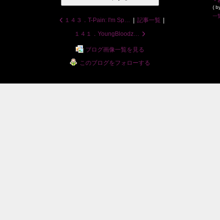
( b
一
１４３．T-Pain: I'm Sprung
|
記事一覧
|
１４１．YoungBloodz: Presidential
ブログ画像一覧を見る
このブログをフォローする