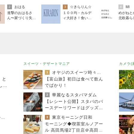
おはる
☆きらりん☆
MI
2
3
4
進撃のおはるさ
１００均・カルデ
めがねと
ん〜家づくり失敗
ィ大好き！食いし
北欧暮ら
したけど私は元気
ん坊☆きらりん☆
です〜
のブログ
スイーツ・デザートマニア
カメラ(
オヤジのスイーツ時々ランニングブログ
1
」と
【富山旅】初日は食べて飲ん
しな
でばかり！
華麗なるスタバマダム
2
【レシート公開】スタバのバ
ースデーリワードはグッズに
も使える？5,900円の新作が
母さんは今日も世話をやく
東京モーニング日和
3
4,881円に
モーニング◆喫茶室ルノアー
ル 高田馬場2丁目店＠高田馬