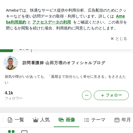
訪問看護師 山田万理のオフィシャルブログの画像
アプリをダウンロードして
ブログの更新通知
を受け取りまし
開く
ょう。
ranking
仕事術ジャンル
375
訪問看護師 山田万理のオフィシャルブログ
病気や障がいがあっても、「最期まで自分らしく幸せに生きる」をささえた
い
4.1k
フォロー
フォロワー
一覧
人気
画像
テーマ
年月