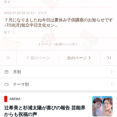
6
2022-07-02 03:12:13
・
ブログ
７月になりましたね今日は夏休み子供講座のお知らせです
♪7/18(月)知立中日文化セン...
7
1
ページ（全
49
ページ中）
前のページ
次のページ
月別
テーマ別
ABEMA
辻希美と杉浦太陽が喜びの報告 芸能界
からも祝福の声