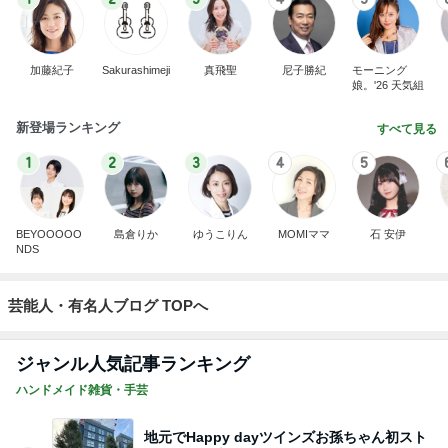
加藤紀子
Sakurashimeji
真飛聖
尼子勝紀
モーニング
娘。'26 天気組
新登場ランキング
すべて見る
1
2
3
4
5
BEYOOOOO
島倉りか
ゆうこりん
MOMIママ
石 安伊
NDS
芸能人・有名人ブログ TOPへ
ジャンル人気記事ランキング
ハンドメイド雑貨・手芸
地元でHappy dayツインズお孫ちゃん初スト