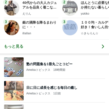
2
2
40代からの大人カジュ
ほんとうに必要な
アルを品良く着こなす
か持たない暮らし
ファッションブログ
ep Life Simple
えりん
yukiko
ンテリアのきろく
3
3
銀の滴降る降るまわり
１００均・カルデ
に・・・
好き！食いしん坊
らりん☆のブログ
illallan
☆きらりん☆
もっと見る
塾の問題集を1冊丸ごとコピー
Amebaトピックス
18時間前
日に日に成長を感じる毎日の癒し
Amebaトピックス
1日前