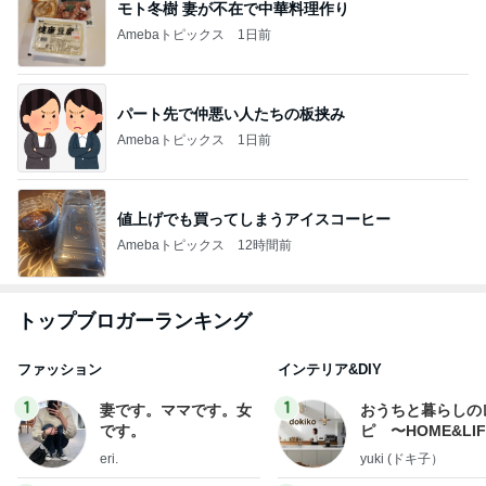
モト冬樹 妻が不在で中華料理作り
Amebaトピックス
1日前
パート先で仲悪い人たちの板挟み
Amebaトピックス
1日前
値上げでも買ってしまうアイスコーヒー
Amebaトピックス
12時間前
トップブロガーランキング
ファッション
インテリア&DIY
1
1
妻です。ママです。女
おうちと暮らしの
です。
ピ 〜HOME&LI
eri.
yuki (ドキ子）