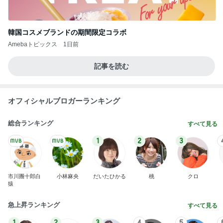
韓国コスメブランドの期間限定コラボ
Amebaトピックス
1日前
記事を読む
オフィシャルブロガーランキング
総合ランキング
すべて見る
1
2
3
市川團十郎白
小林麻央
だいたひかる
桃
クロ
猿
急上昇ランキング
すべて見る
1
2
3
4
5