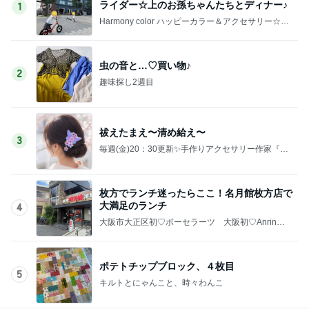
ライダー☆上のお孫ちゃんたちとディナー♪
1
Harmony color ハッピーカラー＆アクセサリー☆毎
日が楽しくなる〜笑顔溢れるハッピーハンドメイ
ド〜横浜 都筑港北ニュータウン♪
虫の音と…♡買い物♪
2
趣味探し2週目
祓えたまえ〜清め給え〜
3
毎週(金)20：30更新✨手作りアクセサリー作家『ミ
ミ』の製作日記✨
枚方でランチ迷ったらここ！名月館枚方店で
大満足のランチ
4
大阪市大正区初♡ポーセラーツ 大阪初♡AnrinA
認定 Ribon Ribon(紹介制サロン）
ポテトチップブロック、４枚目
5
キルトとにゃんこと、時々わんこ