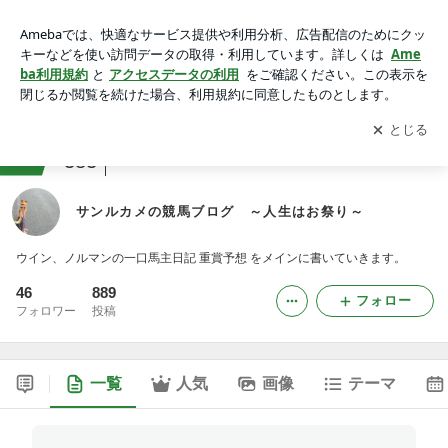
サンルカメの競馬ブログ ～人生はお祭り～
アプリをダウンロードして
ブログの更新通知
を受け取りまし
開く
ょう。
ranking
競馬ジャンル
383
サンルカメの競馬ブログ ～人生はお祭り～
ウイン、ノルマンの一口馬主日記 重賞予想 をメインに書いていきます。
46
889
フォロー
フォロワー
投稿
一覧
人気
画像
テーマ