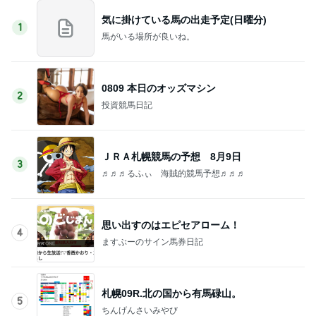
気に掛けている馬の出走予定(日曜分)
1
馬がいる場所が良いね。
0809 本日のオッズマシン
2
投資競馬日記
ＪＲＡ札幌競馬の予想 8月9日
3
♬♬♬るふぃ 海賊的競馬予想♬♬♬
思い出すのはエピセアローム！
4
ますぶーのサイン馬券日記
札幌09R.北の国から有馬碌山。
5
ちんげんさいみやび