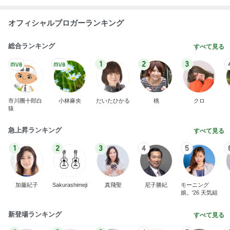
オフィシャルブロガーランキング
総合ランキング
すべて見る
1
2
3
市川團十郎白
小林麻央
だいたひかる
桃
クロ
猿
急上昇ランキング
すべて見る
1
2
3
4
5
加藤紀子
Sakurashimeji
真飛聖
尼子勝紀
モーニング
娘。'26 天気組
新登場ランキング
すべて見る