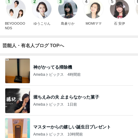
1
2
3
4
5
BEYOOOOO
ゆうこりん
島倉りか
MOMIママ
石 安伊
NDS
芸能人・有名人ブログ TOPへ
神がかってる掃除機
Amebaトピックス
4時間前
堀ちえみの夫 止まらなかった菓子
Amebaトピックス
1日前
マスターからの嬉しい誕生日プレゼント
Amebaトピックス
10時間前