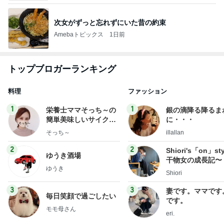
次女がずっと忘れずにいた昔の約束
Amebaトピックス
1日前
トップブロガーランキング
料理
ファッション
1
1
栄養士ママそっち～の
銀の滴降る降るま
簡単美味しいサイクル
に・・・
献立
そっち～
illallan
2
2
Shiori's「on」st
ゆうき酒場
干物女の成長記〜
ゆうき
Shiori
3
3
妻です。ママです
毎日笑顔で過ごしたい
です。
モモ母さん
eri.