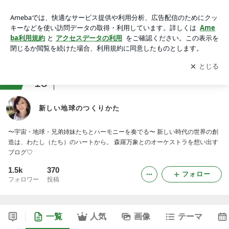
新しい地球のつくりかた
アプリをダウンロードして
ブログの更新通知
を受け取りまし
開く
ょう。
ranking
15
アメリカからお届けジャンル
新しい地球のつくりかた
〜宇宙・地球・兄弟姉妹たちとハーモニーを奏でる〜 新しい時代の世界の創
造は、わたし（たち）のハートから。 森羅万象とのオーケストラを想い出す
ブログ♡
1.5k
370
フォロー
フォロワー
投稿
一覧
人気
画像
テーマ