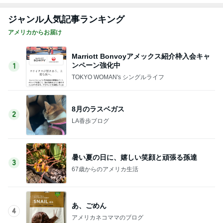
ジャンル人気記事ランキング
アメリカからお届け
Marriott Bonvoyアメックス紹介枠入会キャ
ンペーン強化中
1
TOKYO WOMAN's シングルライフ
8月のラスベガス
2
LA香歩ブログ
暑い夏の日に、嬉しい笑顔と頑張る孫達
3
67歳からのアメリカ生活
あ、ごめん
4
アメリカネコママのブログ