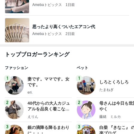
Amebaトピックス
1日前
思ったより高くついたエアコン代
Amebaトピックス
2日前
トップブロガーランキング
ファッション
ペット
1
1
妻です。ママです。女
しろとくろしろ
です。
たまねぎ
eri.
2
2
40代からの大人カジュ
母さんは今日も世
アルを品良く着こなす
やく
ファッションブログ
えりん
藤緒 ミルカ
3
3
銀の滴降る降るまわり
白柴 『きなこ』 
に・・・
楽ブログ