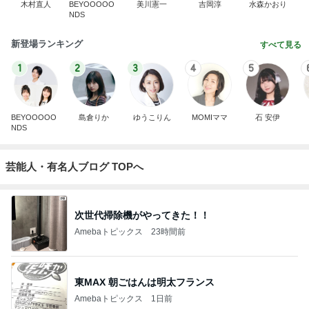
木村直人
BEYOOOOO
美川憲一
吉岡淳
水森かおり
NDS
新登場ランキング
すべて見る
1
2
3
4
5
BEYOOOOO
島倉りか
ゆうこりん
MOMIママ
石 安伊
NDS
芸能人・有名人ブログ TOPへ
次世代掃除機がやってきた！！
Amebaトピックス
23時間前
東MAX 朝ごはんは明太フランス
Amebaトピックス
1日前