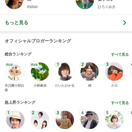
illallan
ひろ☆みき
もっと見る
オフィシャルブロガーランキング
総合ランキング
すべて見る
1
2
3
市川團十郎白
小林麻央
だいたひかる
桃
クロ
猿
急上昇ランキング
すべて見る
1
2
3
4
5