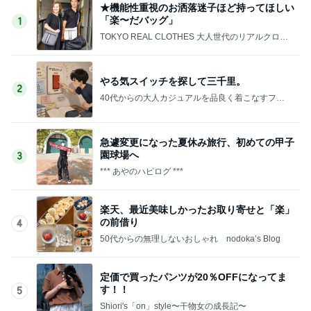
★機能性重視のお洒落迷子ほど持ってほしい
「楽〜だバッグ」
1
TOKYO REAL CLOTHES 大人世代のリアルクロー
ズ
やる気スイッチを探して三千里。
2
40代からの大人カジュアルを品良く着こなすファ
ッションブログ
急遽変更になった夏休み旅行、初めての甲子
園球場へ
3
*** あやのハピログ ***
楽天、最近美味しかったお取り寄せと「楽」
の前借り
4
50代からの無理しないおしゃれ nodoka’s Blog
定価で買ったパンツが20％OFFになってま
す！！
5
Shiori's「on」style〜干物女の成長記〜