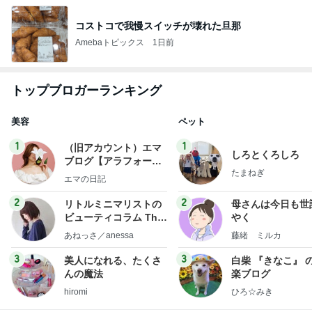
コストコで我慢スイッチが壊れた旦那
Amebaトピックス
1日前
トップブロガーランキング
美容
ペット
1
1
（旧アカウント）エマ
しろとくろしろ
ブログ【アラフォー会
たまねぎ
社売却セカンドライ
エマの日記
フ】
2
2
リトルミニマリストの
母さんは今日も世
ビューティコラム The
やく
little minimalist's bea
あねっさ／anessa
藤緒 ミルカ
uty colum
3
3
美人になれる、たくさ
白柴 『きなこ』 
んの魔法
楽ブログ
hiromi
ひろ☆みき