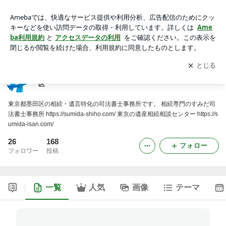
すみだ司法書士事務所｜相続・遺言特化｜東京都墨田区
アプリをダウンロードして
ブログの更新通知
を受け取りまし
開く
ょう。
すみだ司法書士事務所｜相続・遺言特化｜東京都墨田
区
東京都墨田区の相続・遺言特化の司法書士事務所です。 相続専門のすみだ司
法書士事務所 https://sumida-shiho.com/ 東京の遺産相続相談センター https://s
umida-isan.com/
26
168
フォロー
フォロワー
投稿
一覧
人気
画像
テーマ