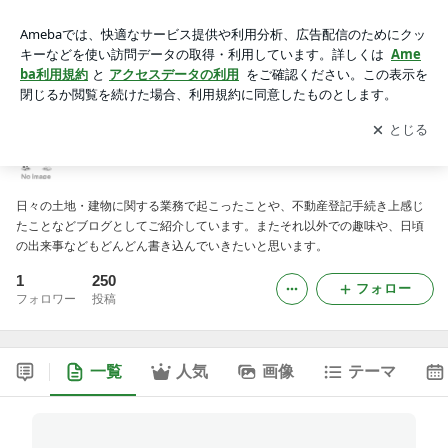
測量日記
アプリをダウンロードして
ブログの更新通知
を受け取りまし
開く
ょう。
測量日記
日々の土地・建物に関する業務で起こったことや、不動産登記手続き上感じ
たことなどブログとしてご紹介しています。またそれ以外での趣味や、日頃
の出来事などもどんどん書き込んでいきたいと思います。
1
250
フォロー
フォロワー
投稿
一覧
人気
画像
テーマ