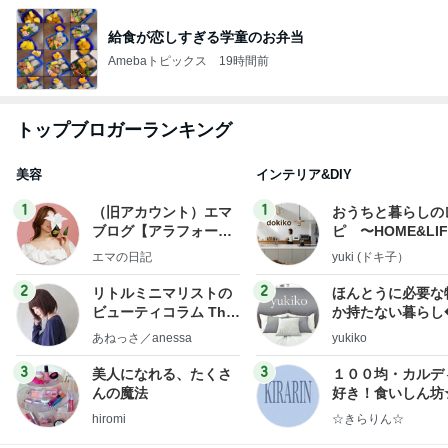
給食が恋しすぎる学童のお弁当
Amebaトピックス
19時間前
トップブロガーランキング
美容
インテリア&DIY
1
1
（旧アカウント）エマ
おうちと暮らしの
ブログ【アラフォー会
ピ 〜HOME&LI
社売却セカンドライ
エマの日記
yuki (ドキ子）
フ】
2
2
リトルミニマリストの
ほんとうに必要な
ビューティコラム The
か持たない暮らし
little minimalist's bea
ep Life Simple
あねっさ／anessa
yukiko
uty colum
ンテリアのきろく
3
3
美人になれる、たくさ
１００均・カルデ
んの魔法
好き！食いしん坊
らりん☆のブログ
hiromi
☆きらりん☆