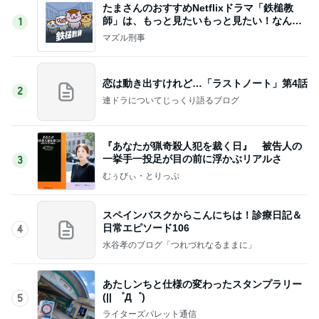
たまさんのおすすめNetflixドラマ「鉄槌教
師」は、もっと見たいもっと見たい！なんで1
1
0話完？
マズル刑事
恋は動き出すけれど…「ラストノート」第4話
2
連ドラについてじっくり語るブログ
『あなたが猟奇殺人犯を裁く日』 被告人の
一挙手一投足が目の前に浮かぶリアルさ
3
むぅびぃ・とりっぷ
スペインバスクからこんにちは！診療日記＆
日常エピソード106
4
水谷孝のブログ「つれづれなるままに」
あたしンちと仕様の変わったスタンプラリー
(|| ゜Д゜)
5
ライターズパレット通信