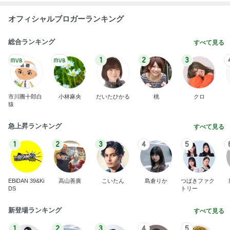
オフィシャルブロガーランキング
総合ランキング
すべて見る
1
2
3
市川團十郎白
小林麻央
だいたひかる
桃
クロ
猿
急上昇ランキング
すべて見る
1
2
3
4
5
EBiDAN 39&Ki
高山善廣
こいたん
島倉りか
つばきファク
DS
トリー
新登場ランキング
すべて見る
1
2
3
4
5