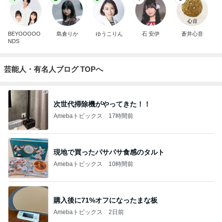
BEYOOOOO
島倉りか
ゆうこりん
石 安伊
蒼井心音
NDS
芸能人・有名人ブログ TOPへ
次世代掃除機がやってきた！！
Amebaトピックス
17時間前
現地で買ったパサパサ食感のタルト
Amebaトピックス
10時間前
購入後に71%オフになったまな板
Amebaトピックス
2日前