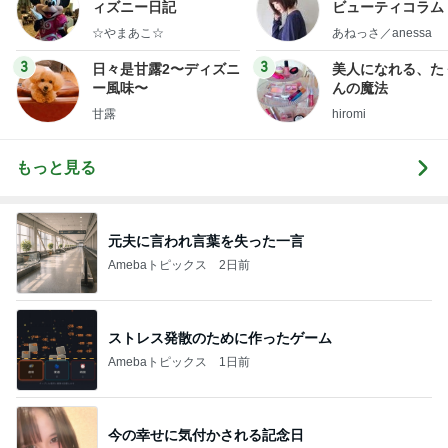
ィズニー日記
ビューティコラム 
little minimalist'
☆やまあこ☆
あねっさ／anessa
uty colum
3
3
日々是甘露2〜ディズニ
美人になれる、た
ー風味〜
んの魔法
甘露
hiromi
もっと見る
元夫に言われ言葉を失った一言
Amebaトピックス
2日前
ストレス発散のために作ったゲーム
Amebaトピックス
1日前
今の幸せに気付かされる記念日