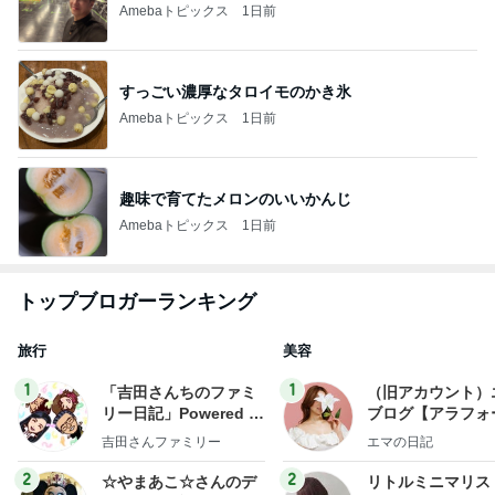
Amebaトピックス
1日前
すっごい濃厚なタロイモのかき氷
Amebaトピックス
1日前
趣味で育てたメロンのいいかんじ
Amebaトピックス
1日前
トップブロガーランキング
旅行
美容
1
1
「吉田さんちのファミ
（旧アカウント）
リー日記」Powered b
ブログ【アラフォ
y Ameba 吉田さんファ
社売却セカンドラ
吉田さんファミリー
エマの日記
ミリーオフィシャルブ
フ】
ログ
2
2
☆やまあこ☆さんのデ
リトルミニマリス