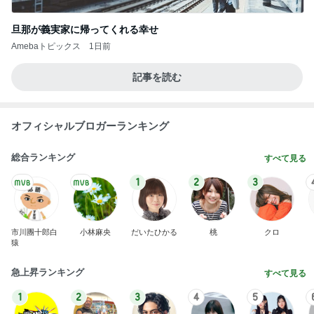
旦那が義実家に帰ってくれる幸せ
Amebaトピックス
1日前
記事を読む
オフィシャルブロガーランキング
総合ランキング
すべて見る
1
2
3
市川團十郎白
小林麻央
だいたひかる
桃
クロ
猿
急上昇ランキング
すべて見る
1
2
3
4
5