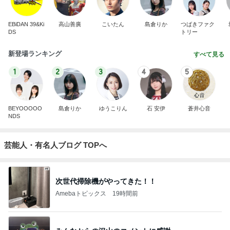
EBiDAN 39&Ki
高山善廣
こいたん
島倉りか
つばきファク
DS
トリー
新登場ランキング
すべて見る
1
2
3
4
5
BEYOOOOO
島倉りか
ゆうこりん
石 安伊
蒼井心音
NDS
芸能人・有名人ブログ TOPへ
次世代掃除機がやってきた！！
Amebaトピックス
19時間前