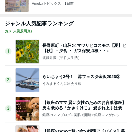
Amebaトピックス
1日前
ジャンル人気記事ランキング
カメラ(風景写真)
長野原町・山荘∶ヒマワリとコスモス【夏】と
【秋】・夕食 ・ ガス保安点検・・♪
1
北軽井沢［半住人生活］
らいちょう3号！ 港フェスタ金沢2026③
2
うみまるくんに出会う旅
【銀座のママ 賢い女性のためのお言葉講座】
男を褒める「かきくけこ」 愛され上手は褒め
3
方上手
銀座のママブログ✨美肌で開運✨銀座ママが作った
化粧品✨銀座クラブ高嶋25歳で開店✨高嶋りえ子
お着物でエルメス バーキン コーデ
【銀座のママの賢い女の婚活アドバイス】美