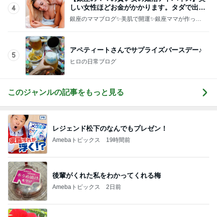
しい女性ほどお金がかかります。タダで出会
4
えると思うなよ
銀座のママブログ✨美肌で開運✨銀座ママが作った
化粧品✨銀座クラブ高嶋25歳で開店✨高嶋りえ子
お着物でエルメス バーキン コーデ
アペティートさんでサプライズバースデー♪
5
ヒロの日常ブログ
このジャンルの記事をもっと見る
レジェンド松下のなんでもプレゼン！
Amebaトピックス
19時間前
後輩がくれた私をわかってくれる梅
Amebaトピックス
2日前