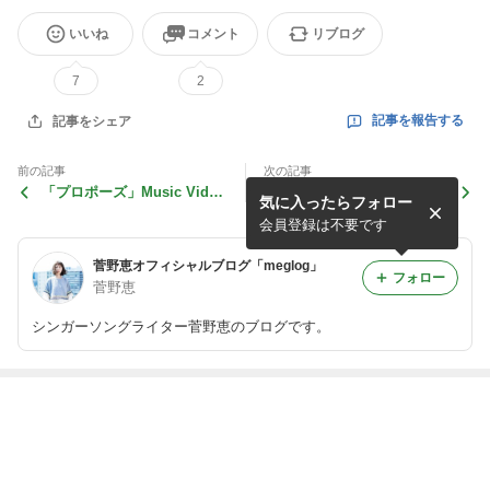
いいね
コメント
リブログ
7
2
記事を報告する
記事をシェア
前の記事
次の記事
「プロポーズ」Music Video
福島ワンマンにご来場の皆様
気に入ったらフォロー
公開！
へ。
会員登録は不要です
菅野恵オフィシャルブログ「meglog」
フォロー
菅野恵
シンガーソングライター菅野恵のブログです。