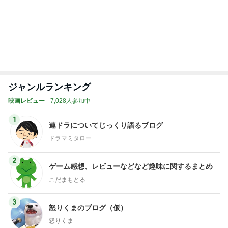
帰宅が22時半だった夜の4者面談
Amebaトピックス
1日前
娘の就学について主治医から得た見解
Amebaトピックス
1日前
暑い夏にぴったりな麻婆茄子牛丼