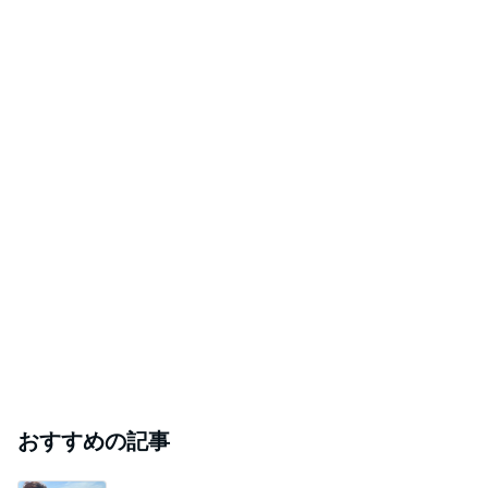
人気アイドルが結婚を同時発表 第1子誕生も
Amebaトピックス
9時間前
愚痴っぽくてすみません
だいたひかるオフィシャルブログ Powered by Ame
1日前
ba
斉藤被告の妻 家族との写真を公開
Amebaトピックス
23時間前
【注文住宅】すでにリフォームを、検討している。
桃オフィシャルブログ Powered by Ameba
1日前