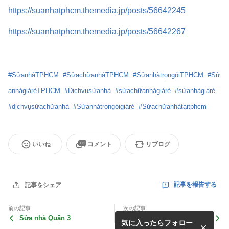
https://suanhatphcm.themedia.jp/posts/56642245
https://suanhatphcm.themedia.jp/posts/56642267
#
SửanhàTPHCM
#
SửachữanhàTPHCM
#
SửanhàtrọngóiTPHCM
#
Sử
anhàgiárẻTPHCM
#
Dịchvụsửanhà
#
sửachữanhàgiárẻ
#
sửanhàgiárẻ
#
dịchvụsửachữanhà
#
Sửanhàtrọngóigiárẻ
#
Sửachữanhàtạitphcm
いいね
コメント
リブログ
記事を報告する
記事をシェア
前の記事
次の記事
Sửa nhà Quận 3
Sửa nhà Quận 1
気に入ったらフォロー