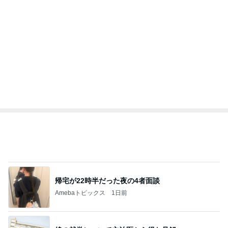
ユカイ 先輩パパとして送るエール
Amebaトピックス
14時間前
記事を読む
トップブロガーランキング
旅行
ファッション
1
1
「吉田さんちのファミ
妻です。ママです
リー日記」Powered b
です。
y Ameba 吉田さんファ
吉田さんファミリー
eri.
ミリーオフィシャルブ
ログ
2
2
☆やまあこ☆さんのデ
40代からの大人