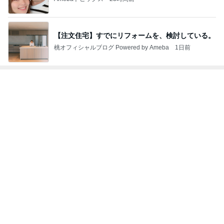
先生の映画講
かまえて2
ビュー
介！？
どす？
座
もっと見る