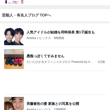
ジャンルランキング
映画レビュー
7,028人参加中
1
連ドラについてじっくり語るブログ
ドラマミタロー
2
ゲーム感想、レビューなどなど趣味に関するまとめ
こだまもとる
3
怒りくまのブログ（仮）
怒りくま
4
5
6
7
8
アンパンマン
三角絞めでつ
MOJIの映画レ
勝手に映画紹
映画でもどう