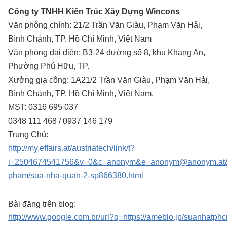
Công ty TNHH Kiến Trúc Xây Dựng Wincons
Văn phòng chính: 21/2 Trần Văn Giàu, Phạm Văn Hải,
Bình Chánh, TP. Hồ Chí Minh, Việt Nam
Văn phòng đại diện: B3-24 đường số 8, khu Khang An,
Phường Phú Hữu, TP.
Xưởng gia công: 1A21/2 Trần Văn Giàu, Phạm Văn Hải,
Bình Chánh, TP. Hồ Chí Minh, Việt Nam.
MST: 0316 695 037
0348 111 468 / 0937 146 179
Trung Chủ:
http://my.effairs.at/austriatech/link/t?
i=2504674541756&v=0&c=anonym&e=anonym@anonym.at&href
pham/sua-nha-quan-2-sp866380.html
Bài đăng trên blog:
http://www.google.com.br/url?q=https://ameblo.jp/suanhatphc