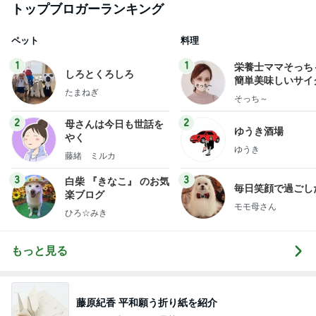
トップブロガーランキング
ペット
料理
1
1
栄養士ママそっち
しろとくろしろ
簡単美味しいサイ
たまねぎ
献立
そっち～
2
2
母さんは今日も世話を
ゆうき酒場
やく
ゆうき
藤緒 ミルカ
3
3
白柴 『きなこ』 のお気
毎日笑顔で過ごし
楽ブログ
モモ母さん
ひろ☆みき
もっと見る
藤原紀香 平和願う折り紙を紹介