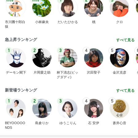
1
2
3
市川團十郎白
小林麻央
だいたひかる
桃
クロ
猿
急上昇ランキング
すべて見る
1
2
3
4
5
デーモン閣下
片岡愛之助
林下清志(ビッ
沢田聖子
金沢克彦
グダディ)
新登場ランキング
すべて見る
1
2
3
4
5
BEYOOOOO
島倉りか
ゆうこりん
石 安伊
蒼井心音
NDS