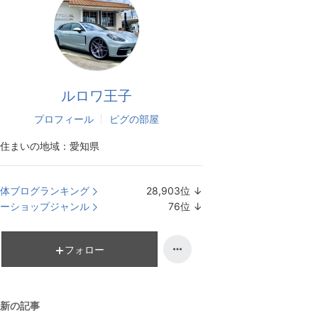
ルロワ王子
プロフィール
ピグの部屋
住まいの地域：
愛知県
体ブログランキング
28,903
位
↓
ラ
ーショップジャンル
76
位
↓
ン
ラ
キ
ン
ン
キ
フォロー
グ
ン
下
グ
降
下
新の記事
降