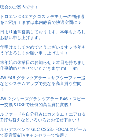
聴会のご案内です ♪
トロエン C3エアクロス ♪ デモカーの制作過
をご紹介 ♪ まずは車内静音で快適空間に ♪
日より通常営業しております。本年もよろし
お願い申し上げます。
年明けましておめでとうございます ♪ 本年も
うぞよろしくお願い申し上げます ♪
末年始の休業日のお知らせ ♪ 本日を持ちまし
仕事納めとさせていただきます m(_ _ )m
MW F46 グランツアラー ♪ サブウーファー追
などシステムアップで更なる高音質な空間
！
MW ２シリーズグランツアラー F46 ♪ スピー
ー交換＆DSPで圧倒的高音質に変貌！
ルファードを自分好みにカスタム ♪ エアロ＆
ED打ち替えなどいろいろとお任せ下さい！
ルセデスベンツ GLC C253♪ FOCALスピーカ
で高音質&TVキャンセラーで快適 ♪