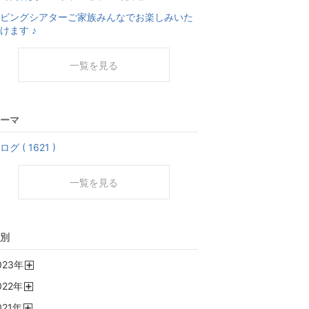
ビングシアターご家族みんなでお楽しみいた
けます ♪
一覧を見る
ーマ
ログ ( 1621 )
一覧を見る
別
023
年
開
022
年
く
開
021
年
く