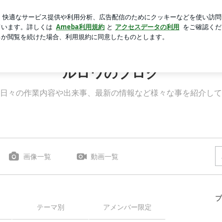
の煮付け
芸能人ブログ
人気ブログ
新規登録
ログイ
ルロワのブログ
日々の作業内容や出来事、最新の情報など様々な事を紹介して
画像一覧
動画一覧
プ
テーマ別
アメンバー限定