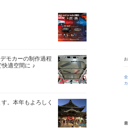
♪ デモカーの制作過程
お
で快適空間に ♪
全
カ
ます。本年もよろしく
最