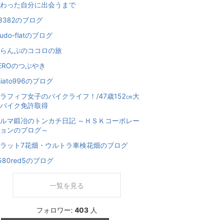
わった自分に出会うまで
j3382のブログ
yudo-flatのブログ
らんぷのココロの旅
EROのつぶやき
siato996のブログ
ラフィフ女子のバイクライフ！/47歳152㎝大
バイク免許取得
ルマ鍛冶のトンカチ日記 ～ＨＳＫコーポレー
ョンのブログ～
ラット7花畑・ウルトラ車検花畑のブログ
580red5のブログ
一覧を見る
フォロワー:
403
人