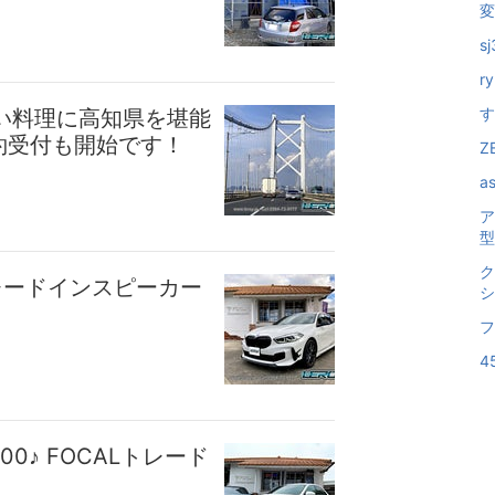
変
s
r
す
い料理に高知県を堪能
予約受付も開始です！
Z
a
ア
型
ク
THトレードインスピーカー
シ
フ
4
00♪ FOCALトレード