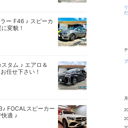
リ
だ
ー F46 ♪ スピーカ
質に変貌！
テ
ブ
スタム ♪ エアロ＆
とお任せ下さい！
月
3♪ FOCALスピーカー
2
快適 ♪
2
2