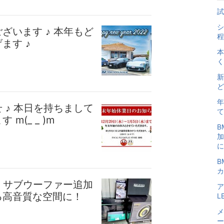
試
シ
ざいます ♪ 本年もど
程
ます ♪
本
く
新
ど
年
 ♪ 本日を持ちまして
て
(_ _ )m
B
加
に
B
カ
 ♪ サブウーファー追加
ア
る高音質な空間に！
L
メ
ー