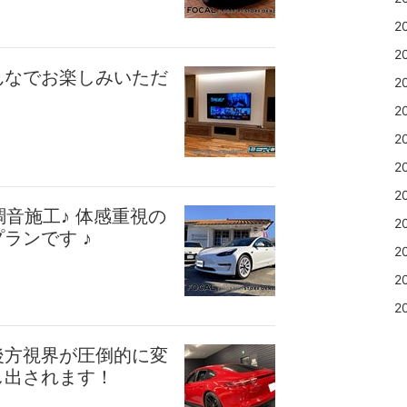
2
2
んなでお楽しみいただ
2
2
2
2
2
調音施工♪ 体感重視の
2
ランです ♪
2
2
2
後方視界が圧倒的に変
し出されます！