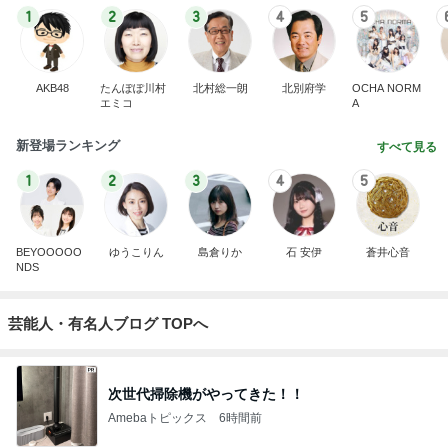
1
2
3
4
5
AKB48
たんぽぽ川村
北村総一朗
北別府学
OCHA NORM
エミコ
A
新登場ランキング
すべて見る
1
2
3
4
5
BEYOOOOO
ゆうこりん
島倉りか
石 安伊
蒼井心音
NDS
芸能人・有名人ブログ TOPへ
次世代掃除機がやってきた！！
Amebaトピックス
6時間前