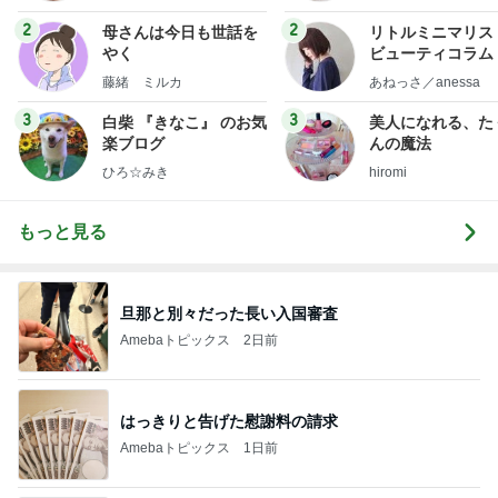
フ】
2
2
母さんは今日も世話を
リトルミニマリス
やく
ビューティコラム 
little minimalist'
藤緒 ミルカ
あねっさ／anessa
uty colum
3
3
白柴 『きなこ』 のお気
美人になれる、た
楽ブログ
んの魔法
ひろ☆みき
hiromi
もっと見る
旦那と別々だった長い入国審査
Amebaトピックス
2日前
はっきりと告げた慰謝料の請求
Amebaトピックス
1日前