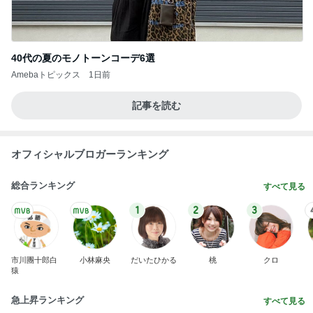
40代の夏のモノトーンコーデ6選
Amebaトピックス
1日前
記事を読む
オフィシャルブロガーランキング
総合ランキング
すべて見る
1
2
3
市川團十郎白
小林麻央
だいたひかる
桃
クロ
猿
急上昇ランキング
すべて見る