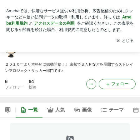
ストレインフットボールクラブ
アプリをダウンロードして
ブログの更新通知
を受け取りまし
開く
ょう。
ストレインフットボールクラブ
２０１０年より本格的に始動開始！！ 京都でＢＡＲなどを展開するストレイ
ンプロジェクトサッカー部門です♪
6
84
フォロー
フォロワー
投稿
一覧
人気
画像
テーマ