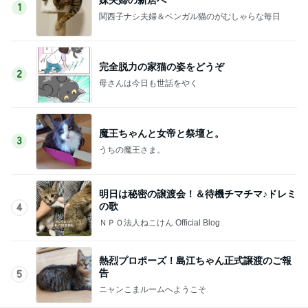
1
関西子ナシ夫婦＆ベンガル猫のがむしゃらな毎日
完全脱力の家猫の姿をどうぞ
2
母さんは今日も世話をやく
魔王ちゃんと女帝と祭壇と。
3
うちの魔王さま。
明日は秘密の譲渡会！＆待機チマチマ♪ドレミ
の歌
4
ＮＰＯ法人ねこけん Official Blog
熱烈プロポーズ！島江ちゃん正式譲渡のご報
告
5
ニャンこまルームへようこそ