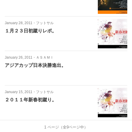
January 28, 2011
・
フットサル
１月２３日初蹴りレポ。
January 26, 2011
・
ＡＳＡＭＩ
アジアカップ日本決勝進出。
January 15, 2011
・
フットサル
２０１１年新春初蹴り。
1
ページ（全
9
ページ中）