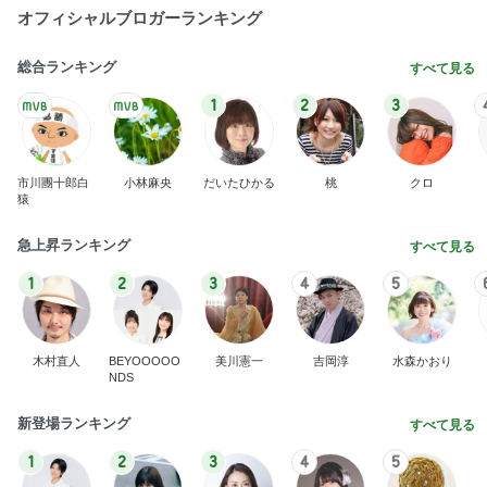
オフィシャルブロガーランキング
総合ランキング
すべて見る
1
2
3
市川團十郎白
小林麻央
だいたひかる
桃
クロ
猿
急上昇ランキング
すべて見る
1
2
3
4
5
木村直人
BEYOOOOO
美川憲一
吉岡淳
水森かおり
NDS
新登場ランキング
すべて見る
1
2
3
4
5