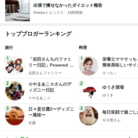
出張で痩せなかったダイエット報告
Amebaトピックス
16時間前
トップブロガーランキング
旅行
料理
1
1
「吉田さんちのファミ
栄養士ママそっち
リー日記」Powered b
簡単美味しいサイ
y Ameba 吉田さんファ
献立
吉田さんファミリー
そっち～
ミリーオフィシャルブ
ログ
2
2
☆やまあこ☆さんのデ
ゆうき酒場
ィズニー日記
ゆうき
☆やまあこ☆
3
3
日々是甘露2〜ディズニ
毎日笑顔で過ごし
ー風味〜
モモ母さん
甘露