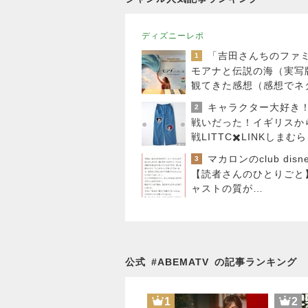
ディズニーレポ
1
モアナと伝説の海（実写
観てきた感想（感想でネ
レあり）
2
戦いだった！イギリスか
戦LITTC✖️LINKしまむ
ィズニーコラボ！ダッフ
マカロンのclub disn
3
新商品の話
【読者さんのひとりごと
ャストの質が…
公式
#
ABEMATV
の記事ランキング
1
2