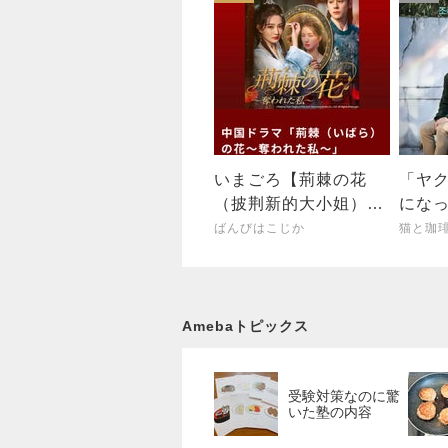
いまごろ【荊棘の花
「ヤ
（披荆新的大小姐）】
にな
視聴開始 〜ジャミって
ばんびはこじか
猫と珈
くるゼ
Amebaトピックス
受験対策なのに驚
いた塾の内容