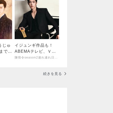
うじゅ
イジュンギ作品も！
回まで観
ABEMAテレビ、Ｖの
ファランが十位以内
陳情令season2連れ連れ日記 シャオジャン
に。30歳以降は俳優に
も挑戦
続きを見る