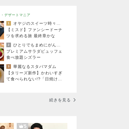
ツ・デザートマニア
オヤジのスイーツ時々ランニングブログ
1
【ミスド】ファンシードーナ
ツを求める旅 最終章かな
ひとりでもまめにがんばるブログ
2
プレミアムサラダビュッフェ
食べ放題シズラー
華麗なるスタバマダム
3
【タリーズ新作】かわいすぎ
て食べられない!?「日焼けベ
アフルのキャラメルスチーム
ケーキ」を実食
続きを見る
5