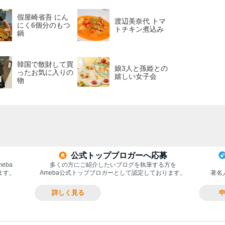
假屋崎省吾 にん
渡辺美奈代 トマ
にく6個分のもつ
トチキン煮込み
鍋
韓国で散財して買
娘3人と孫姫との
ったお気に入りの
嬉しい女子会
物
公式トップブロガーへ応募
eba
多くの方にご紹介したいブログを執筆する方を
ます。
Ameba公式トップブロガーとして認定しております。
著名
詳しく見る