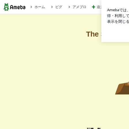
迫力に圧倒された2
ホーム
ピグ
アメブロ
ふにゃふにゃ、夕立、夏霞｜The Stone Age 稽古場日誌
The Stone