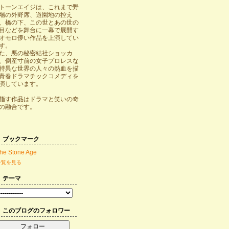
トーンエイジは、これまで野
場の外野席、遊園地の控え
、橋の下、この世とあの世の
目などを舞台に一幕で展開す
オモロ儚い作品を上演してい
す。
た、悪の秘密結社ショッカ
、倒産寸前の女子プロレスな
特異な世界の人々の熱血を描
青春ドラマチックコメディを
演しています。
指す作品はドラマと笑いの奇
の融合です。
ブックマーク
he Stone Age
一覧を見る
テーマ
このブログのフォロワー
フォロー