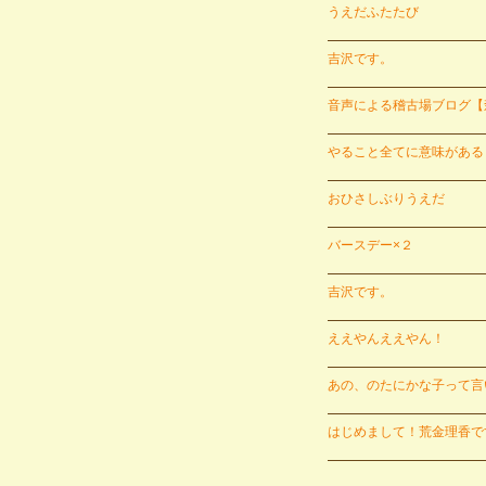
うえだふたたび
吉沢です。
音声による稽古場ブログ【
やること全てに意味がある
おひさしぶりうえだ
バースデー×２
吉沢です。
ええやんええやん！
あの、のたにかな子って言
はじめまして！荒金理香で