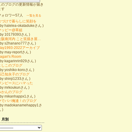
このブログの更新情報が届き
ます
フォロワー57人
一覧を見る
片づけで暮らしに笑顔を
 by halelea-okatadukeさん )
ヤッピー@草組
 by 10179393さん )
大阪南河内 こと笑描き屋╰ᘏᗢ 南蔵
 by s2hanano777さん )
May1993-2022アーカイブ
 by may-reportさん )
agari's Room
 by kagarinrin929さん )
よしこのブログ
 by yoshiko-koroさん )
辰己知永子のブログ
 by shinji1233さん )
ワンピースにハマった
 by mrkoukunさん )
みかんのブログ
 by mikanhappx1さん )
ひでパパ俺達！のブログ
 by madokanamehappy1さ
 )
月別