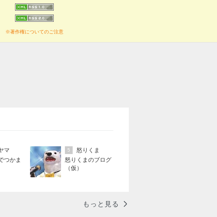
※著作権についてのご注意
ヤマ
怒りくま
5
でつかま
怒りくまのブログ
（仮）
もっと見る