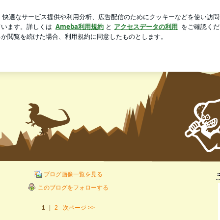
年ぶりの花火
新規登録
ログ
芸能人ブログ
人気ブログ
 Age 稽古場日誌
ブログ画像一覧を見る
このブログをフォローする
1
|
2
次ページ
>>