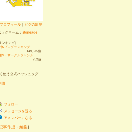
プロフィール
｜
ピグの部屋
ニックネーム：
stoneage
[ランキング]
全体ブログランキング
149,675
位
↑
ラ
団体・サークルジャンル
ン
752
位
↑
キ
ラ
ン
ン
グ
キ
く使う公式ハッシュタグ
上
ン
昇
グ
上
劇団
昇
フォロー
メッセージを送る
アメンバーになる
記事作成・編集
]