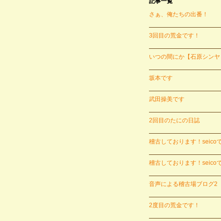
記事一覧
さぁ、俺たちの出番！
3回目の荒金です！
いつの間にか【石原シンヤ 
坂本です
武田操美です
2回目のたにの日誌
稽古しております！seico
稽古しております！seico
音声による稽古場ブログ2
2度目の荒金です！