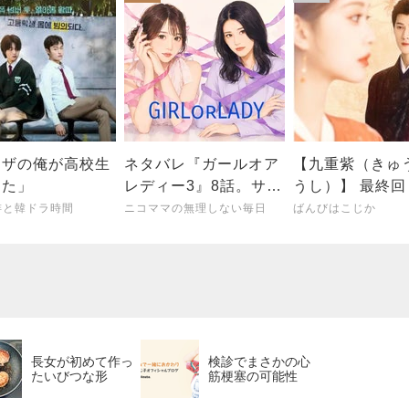
クザの俺が高校生
ネタバレ『ガールオア
【九重紫（きゅ
った」
レディー3』8話。サヨ
うし）】 最終
ナラオダミユ。レイに
た 〜閉塞感が開放され
琲と韓ドラ時間
ニコママの無理しない毎日
ばんびはこじか
みとれてしまったミド
たら、
フォーの感想
長女が初めて作っ
検診でまさかの心
たいびつな形
筋梗塞の可能性