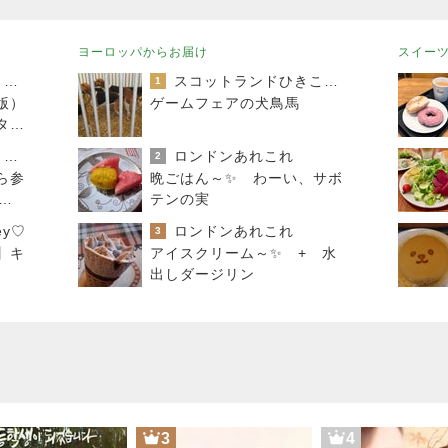
ヨーロッパからお届け
スイー
「吉田さんちのファミリー日記」Powered by Ameba 吉田さんファミリーオフィシャルブログ
スコットランドひきこもり日記
1
版）
ゲームフェアの犬鳥馬
タバ
キャラクター大好き！コロ助の2回目ロンドン生活にっき★
ロンドンあれこれ
2
ら参
晩ごはん～✨ わーい、サボ
らデ
テンの実
ィー
ey♡
ロンドンあれこれ
3
】キ
アイスクリーム～✨ + 水
出しダージリン
3
4