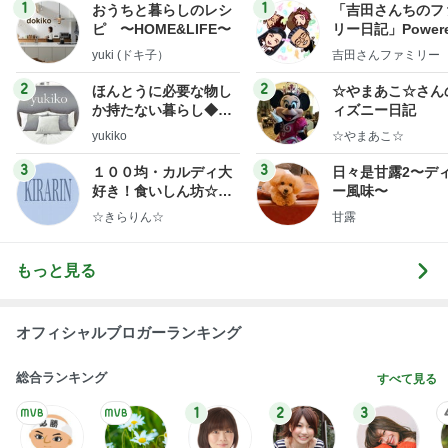
1
1
おうちと暮らしのレシ
「吉田さんちのフ
ピ 〜HOME&LIFE〜
リー日記」Powere
y Ameba 吉田さ
yuki (ドキ子）
吉田さんファミリー
ミリーオフィシャ
ログ
2
2
ほんとうに必要な物し
☆やまあこ☆さん
か持たない暮らし◆Ke
ィズニー日記
ep Life Simple◆〜イ
yukiko
☆やまあこ☆
ンテリアのきろく〜
3
3
１００均・カルディ大
日々是甘露2〜デ
好き！食いしん坊☆き
ー風味〜
らりん☆のブログ
☆きらりん☆
甘露
もっと見る
オフィシャルブロガーランキング
総合ランキング
すべて見る
1
2
3