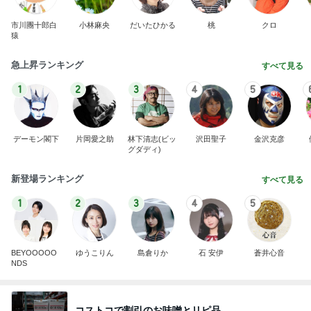
市川團十郎白
小林麻央
だいたひかる
桃
クロ
猿
急上昇ランキング
すべて見る
1
2
3
4
5
デーモン閣下
片岡愛之助
林下清志(ビッ
沢田聖子
金沢克彦
グダディ)
新登場ランキング
すべて見る
1
2
3
4
5
BEYOOOOO
ゆうこりん
島倉りか
石 安伊
蒼井心音
NDS
コストコで割引のお味噌とリピ品