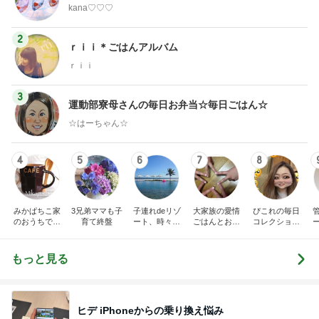
kana♡♡♡
2
ｒｉｉ＊ごはんアルバム
ｒｉｉ
3
運動部寮母さんの毎日お弁当☆毎日ごはん☆
☆はーちゃん☆
4
5
6
7
8
みかぱちこ家
3兄弟ママも子
子連れdeリゾ
大家族の愛情
ぴこれの毎日
のおうちでご
育て終盤
ート、時々キ
ごはんとお弁
コレクション
はん
ャラ弁
当❤︎
♬.*ﾟ
もっと見る
ヒデ iPhoneからの乗り換え悩み