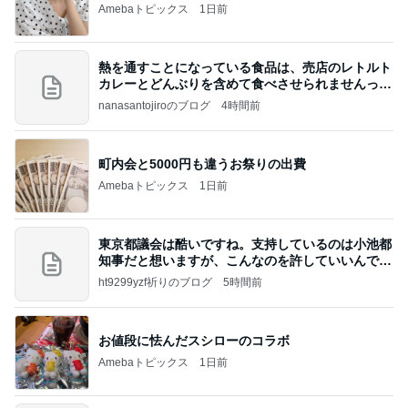
Amebaトピックス
1日前
熱を通すことになっている食品は、売店のレトルト
カレーとどんぶりを含めて食べさせられませんっ
て、男
nanasantojiroのブログ
4時間前
町内会と5000円も違うお祭りの出費
Amebaトピックス
1日前
東京都議会は酷いですね。支持しているのは小池都
知事だと想いますが、こんなのを許していいんです
か？
ht9299yzf祈りのブログ
5時間前
お値段に怯んだスシローのコラボ
Amebaトピックス
1日前