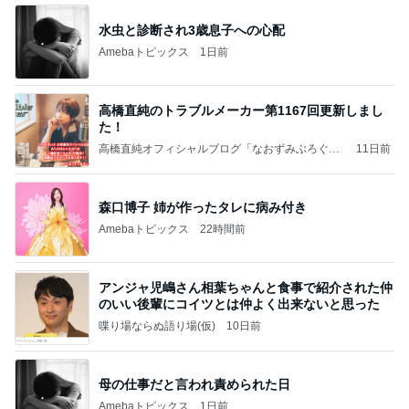
水虫と診断され3歳息子への心配
Amebaトピックス
1日前
高橋直純のトラブルメーカー第1167回更新しまし
た！
高橋直純オフィシャルブログ「なおずみぶろぐ」
11日前
Powered by Ameba
森口博子 姉が作ったタレに病み付き
Amebaトピックス
22時間前
アンジャ児嶋さん相葉ちゃんと食事で紹介された仲
のいい後輩にコイツとは仲よく出来ないと思った
喋り場ならぬ語り場(仮)
10日前
母の仕事だと言われ責められた日
Amebaトピックス
1日前