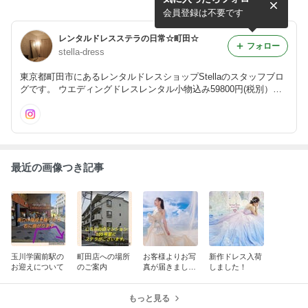
ター入荷
会員登録は不要です
レンタルドレスステラの日常☆町田☆
フォロー
stella-dress
東京都町田市にあるレンタルドレスショップStellaのスタッフブロ
グです。 ウエディングドレスレンタル小物込み59800円(税別）～
他にも、ゲストドレス・子供ドレス・モーニング・カラオケ衣裳・
小物など☆各種取り揃えております☆
最近の画像つき記事
玉川学園前駅の
町田店への場所
お客様よりお写
新作ドレス入荷
お迎えについて
のご案内
真が届きました
しました！
☆
もっと見る