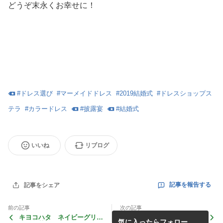
どうぞ末永くお幸せに！
#
ドレス選び
#
マーメイドドレス
#
2019結婚式
#
ドレスショップス
テラ
#
カラードレス
#
披露宴
#
結婚式
いいね
リブログ
記事を報告する
記事をシェア
前の記事
次の記事
キヨコハタ ネイビーグリッ
新作ドレスの紹介です
気に入ったらフォロー