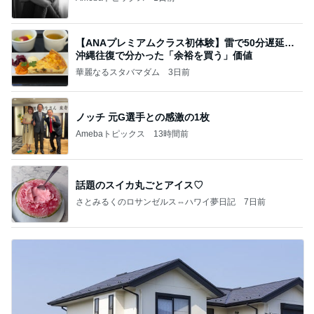
【ANAプレミアムクラス初体験】雷で50分遅延…
沖縄往復で分かった「余裕を買う」価値
華麗なるスタバマダム
3日前
ノッチ 元G選手との感激の1枚
Amebaトピックス
13時間前
話題のスイカ丸ごとアイス♡
さとみるくのロサンゼルス⇔ハワイ夢日記
7日前