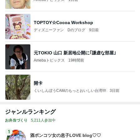
TOPTOY☆Cocoa Workshop
ディズニーファン Dのブログ
9日前
元TOKIO 山口 新居地公開に｢謙虚な部屋｣
Amebaトピックス
19時間前
開卡
くいしんぼうCAMのもっとおいしい台湾!!!!
3日前
ジャンルランキング
お弁当づくり
5,211人参加中
1
酒ポンコツ女の息子LOVE blog♡♡