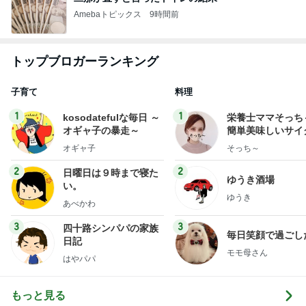
Amebaトピックス
9時間前
トップブロガーランキング
子育て
料理
1
1
kosodatefulな毎日 ～
栄養士ママそっち
オギャ子の暴走～
簡単美味しいサイ
献立
オギャ子
そっち～
2
2
日曜日は９時まで寝た
ゆうき酒場
い。
ゆうき
あべかわ
3
3
四十路シンパパの家族
毎日笑顔で過ごし
日記
モモ母さん
はやパパ
もっと見る