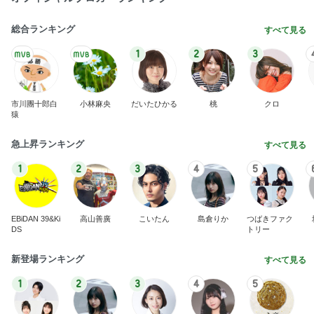
総合ランキング
すべて見る
1
2
3
市川團十郎白
小林麻央
だいたひかる
桃
クロ
猿
急上昇ランキング
すべて見る
1
2
3
4
5
EBiDAN 39&Ki
高山善廣
こいたん
島倉りか
つばきファク
DS
トリー
新登場ランキング
すべて見る
1
2
3
4
5