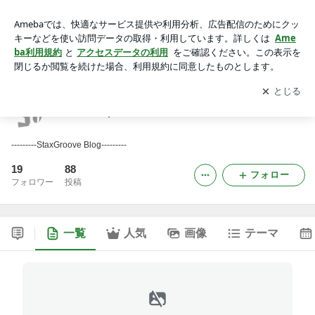
stax musiq life ブログ
アプリをダウンロードして
ブログの更新通知
を受け取りまし
開く
ょう。
stax musiq life ブログ
---------StaxGroove Blog---------
19
88
フォロー
フォロワー
投稿
一覧
人気
画像
テーマ