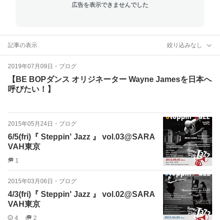
広告を表示できませんでした
記事の表示
絞り込みなし
2019年07月09日
・
ブログ
【BE BOPダンス オリジネーター Wayne Jamesを日本へ
呼びたい！】
2015年05月24日
・
ブログ
6/5(fri)『 Steppin' Jazz 』 vol.03@SARA
VAH東京
1
2015年03月06日
・
ブログ
4/3(fri)『 Steppin' Jazz 』 vol.02@SARA
VAH東京
4
2