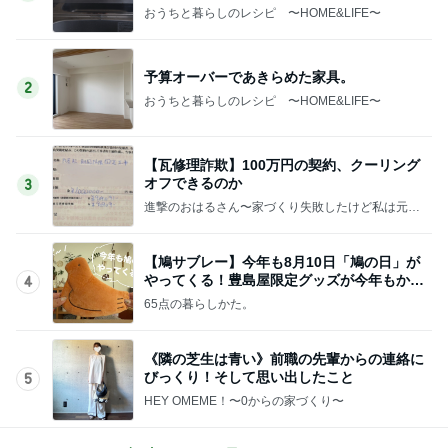
おうちと暮らしのレシピ 〜HOME&LIFE〜
予算オーバーであきらめた家具。
2
おうちと暮らしのレシピ 〜HOME&LIFE〜
【瓦修理詐欺】100万円の契約、クーリング
オフできるのか
3
進撃のおはるさん〜家づくり失敗したけど私は元気
です〜
【鳩サブレー】今年も8月10日「鳩の日」が
やってくる！豊島屋限定グッズが今年もかわ
4
いすぎる♡
65点の暮らしかた。
《隣の芝生は青い》前職の先輩からの連絡に
びっくり！そして思い出したこと
5
HEY OMEME！〜0からの家づくり〜