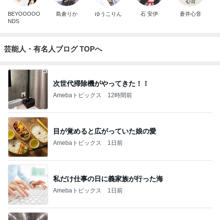
BEYOOOOO
島倉りか
ゆうこりん
石 安伊
蒼井心音
NDS
芸能人・有名人ブログ TOPへ
次世代掃除機がやってきた！！
Amebaトピックス
12時間前
目が覚めると広がっていた娘の愛
Amebaトピックス
1日前
私だけ仕事の日に義家族が行った海
Amebaトピックス
1日前