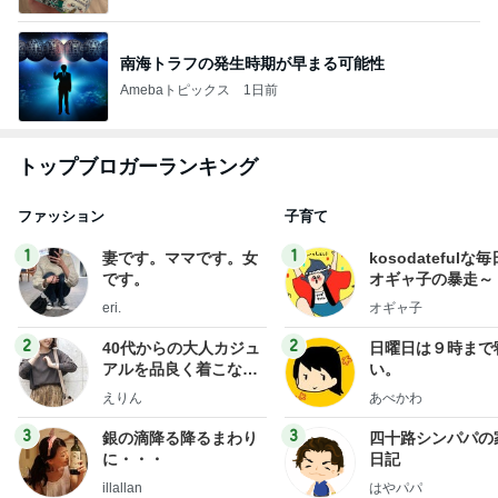
南海トラフの発生時期が早まる可能性
Amebaトピックス
1日前
トップブロガーランキング
ファッション
子育て
1
1
妻です。ママです。女
kosodatefulな毎
です。
オギャ子の暴走～
eri.
オギャ子
2
2
40代からの大人カジュ
日曜日は９時まで
アルを品良く着こなす
い。
ファッションブログ
えりん
あべかわ
3
3
銀の滴降る降るまわり
四十路シンパパの
に・・・
日記
illallan
はやパパ