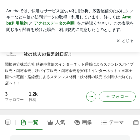
パイプ[ステンレス・鉄(スチール)]販売;鋼材[ステンレス・鉄(ス
チール)]販売;継手販売の 関根鋼管株式会社の鉄人の貧乏雑
アプリをダウンロードして
ブログの更新通知
を受け取りまし
開く
日記！
ょう。
パイプ[ステンレス・鉄(スチール)]販売;鋼材[ステンレ
ス・鉄(スチール)]販売;継手販売の 関根鋼管株式会
社の鉄人の貧乏雑日記！
関根鋼管株式会社 鉄鋼事業部のインターネット通販によるステンレスパイプ
販売・鋼材販売、鉄パイプ販売・鋼材販売を実施！インターネット＋日本全
国への宅配・路線便によるステンレス材料・鉄材料の販売で小回りの効くお
店へ！！
3
1.2k
フォロー
フォロワー
投稿
一覧
人気
画像
テーマ