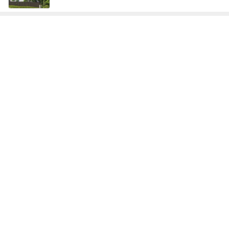
神がかってる掃除機
Amebaトピックス
4時間前
パナソニックの補助輪付き自転車
Amebaトピックス
19時間前
安めぐみ 緊張から盛り上がった子供達
Amebaトピックス
10時間前