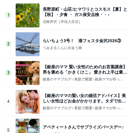
長野原町・山荘∶ヒマワリとコスモス【夏】と
【秋】・夕食 ・ ガス保安点検・・♪
1
北軽井沢［半住人生活］
らいちょう3号！ 港フェスタ金沢2026③
2
うみまるくんに出会う旅
【銀座のママ 賢い女性のためのお言葉講座】
男を褒める「かきくけこ」 愛され上手は褒め
3
方上手
銀座のママブログ✨美肌で開運✨銀座ママが作った
化粧品✨銀座クラブ高嶋25歳で開店✨高嶋りえ子
お着物でエルメス バーキン コーデ
【銀座のママの賢い女の婚活アドバイス】美
しい女性ほどお金がかかります。タダで出会
4
えると思うなよ
銀座のママブログ✨美肌で開運✨銀座ママが作った
化粧品✨銀座クラブ高嶋25歳で開店✨高嶋りえ子
お着物でエルメス バーキン コーデ
アペティートさんでサプライズバースデー♪
5