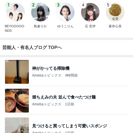
1
2
3
4
5
BEYOOOOO
島倉りか
ゆうこりん
石 安伊
蒼井心音
NDS
芸能人・有名人ブログ TOPへ
神がかってる掃除機
Amebaトピックス
4時間前
堀ちえみの夫 並んで食べたつけ麺
Amebaトピックス
1日前
見つけると買ってしまう可愛いスポンジ
Amebaトピックス
1日前