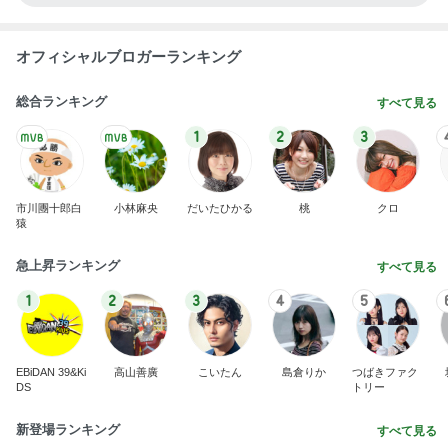
オフィシャルブロガーランキング
総合ランキング
すべて見る
1
2
3
市川團十郎白
小林麻央
だいたひかる
桃
クロ
猿
急上昇ランキング
すべて見る
1
2
3
4
5
EBiDAN 39&Ki
高山善廣
こいたん
島倉りか
つばきファク
DS
トリー
新登場ランキング
すべて見る