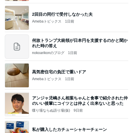
2回目の同行で受付しなかった夫
Amebaトピックス
1日前
何故トランプ大統領が日本円を支援するのかと聞か
れた時の答え
nokoarikonのブログ
1日前
高気密住宅の負圧で重いドア
Amebaトピックス
1日前
アンジャ児嶋さん相葉ちゃんと食事で紹介された仲
のいい後輩にコイツとは仲よく出来ないと思った
喋り場ならぬ語り場(仮)
9日前
私が購入したカチューシャキーチェーン