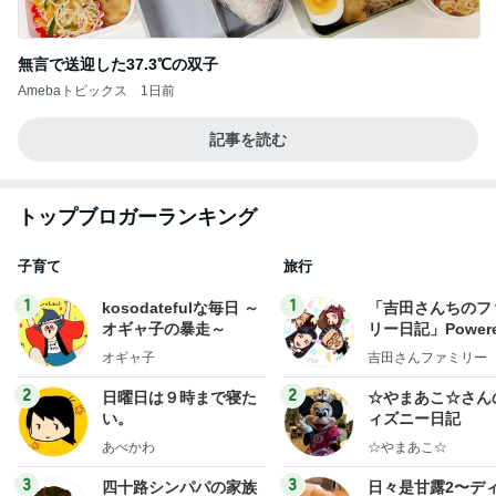
無言で送迎した37.3℃の双子
Amebaトピックス
1日前
記事を読む
トップブロガーランキング
子育て
旅行
1
1
kosodatefulな毎日 ～
「吉田さんちのフ
オギャ子の暴走～
リー日記」Powere
y Ameba 吉田さ
オギャ子
吉田さんファミリー
ミリーオフィシャ
ログ
2
2
日曜日は９時まで寝た
☆やまあこ☆さん
い。
ィズニー日記
あべかわ
☆やまあこ☆
3
3
四十路シンパパの家族
日々是甘露2〜デ