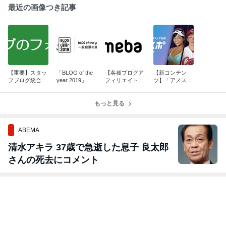
最近の画像つき記事
【重要】スタッ
「BLOG of the
【各種ブログア
【新コンテン
フブログ統合の
year 2019」一
フィリエイトを
ツ】「アメス
お知らせ
般投票の受付を
ご利用の皆様
ポ」リリースの
開始いたしまし
へ】大切なお知
お知らせ
た
もっと見る
らせ
ABEMA
清水アキラ 37歳で急逝した息子 良太郎
さんの死去にコメント