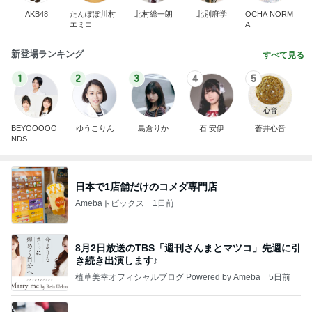
AKB48
たんぽぽ川村
北村総一朗
北別府学
OCHA NORM
エミコ
A
新登場ランキング
すべて見る
1
2
3
4
5
BEYOOOOO
ゆうこりん
島倉りか
石 安伊
蒼井心音
NDS
日本で1店舗だけのコメダ専門店
Amebaトピックス
1日前
8月2日放送のTBS「週刊さんまとマツコ」先週に引
き続き出演します♪
植草美幸オフィシャルブログ Powered by Ameba
5日前