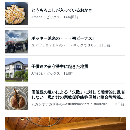
とうもろこしが入っているおかき
Amebaトピックス
14時間前
ポッキー以来の・・・初ビーナス♪
ＳＲ♡ＬＯＶＥＲの・・・キックでＧＯ♪
11日前
子供達の留守番中に起きた地震
Amebaトピックス
1日前
価値観の違いによる「失敗」に対して感情的に反省
しない 私だけの宗教仮称略称偶然と暗合教教義候
補
ムカシオナガザルのwesternblack brain stool2024
3日前
年（令和6）11月25日以来減酒断煙再開ムカシオナ
ガザル