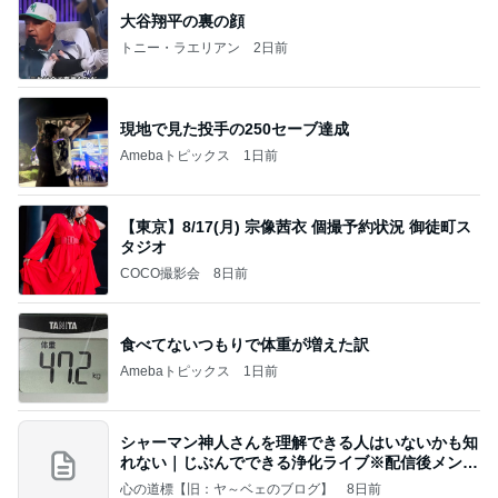
大谷翔平の裏の顔
トニー・ラエリアン
2日前
現地で見た投手の250セーブ達成
Amebaトピックス
1日前
【東京】8/17(月) 宗像茜衣 個撮予約状況 御徒町ス
タジオ
COCO撮影会
8日前
食べてないつもりで体重が増えた訳
Amebaトピックス
1日前
シャーマン神人さんを理解できる人はいないかも知
れない｜じぶんでできる浄化ライブ※配信後メンバ
ー限
心の道標【旧：ヤ～ベェのブログ】
8日前