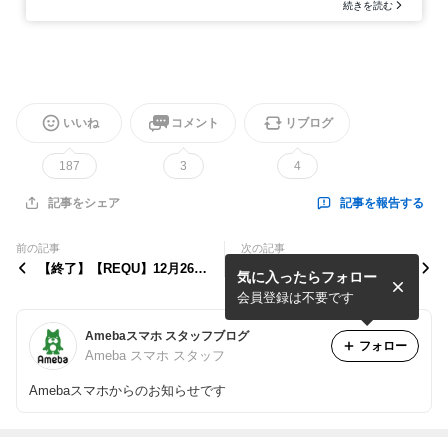
いいね
コメント
リブログ
187
3
4
記事を報告する
記事をシェア
前の記事
次の記事
【終了】【REQU】12月26日
＼ 【 事前予約開始 】スタン
気に入ったらフォロー
のメンテナンスのお知らせ
プ集めキャンペーン／
会員登録は不要です
Amebaスマホ スタッフブログ
フォロー
Ameba スマホ スタッフ
Amebaスマホからのお知らせです