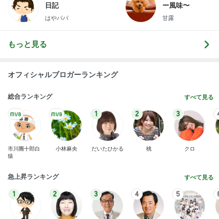
日記
ー風味〜
はやパパ
甘露
もっと見る
オフィシャルブロガーランキング
総合ランキング
すべて見る
1
2
3
市川團十郎白
小林麻央
だいたひかる
桃
クロ
猿
急上昇ランキング
すべて見る
1
2
3
4
5