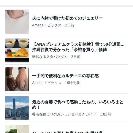
夫に内緒で着けた初めてのジュエリー
Amebaトピックス
2日前
【ANAプレミアムクラス初体験】雷で50分遅延…
沖縄往復で分かった「余裕を買う」価値
華麗なるスタバマダム
2日前
一手間で便利なカルティエの存在感
Amebaトピックス
19時間前
最近の香港で食べて感動したもの、いろいろまと
め！
香港在住えりのおいしい食べ歩きガイド
13日前