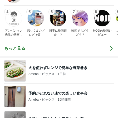
4
5
6
7
8
アンパンマン
怒りくまのブ
勝手に映画紹
映画でもどう
MOJIの映画レ
先生の映画講
ログ（仮）
介！？
どす？
ビュー
座
もっと見る
火を使わずレンジで簡単な野菜巻き
Amebaトピックス
1日前
予約がとれない店での楽しい食事会
Amebaトピックス
15時間前