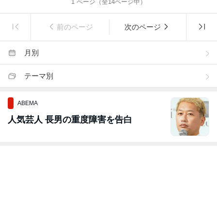
1
ページ（全
14
ページ中）
前のページ
次のページ
月別
テーマ別
ABEMA
人気芸人 長男の重度障害を告白