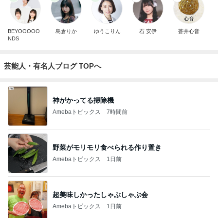
BEYOOOOO
島倉りか
ゆうこりん
石 安伊
蒼井心音
NDS
芸能人・有名人ブログ TOPへ
神がかってる掃除機
Amebaトピックス
7時間前
野菜がモリモリ食べられる作り置き
Amebaトピックス
1日前
超美味しかったしゃぶしゃぶ会
Amebaトピックス
1日前