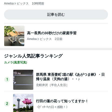
群馬県 東吾妻町∶道の駅《あがつま峡》・日
帰り温泉〈天狗の湯〉・・♪
1
北軽井沢［半住人生活］
行田の蓮の花って知ってますか！
2
《ｸﾞｯﾀｰﾅの日々感動！》
【銀座のママの人生相談】 京大・東大・ハー
バード編 天才たちの苦悩とは？頭が良すぎ
3
て悩む人
銀座のママブログ✨美肌で開運✨銀座ママが作った
化粧品✨銀座クラブ高嶋25歳で開店✨高嶋りえ子
お着物でエルメス バーキン コーデ
元キャバ嬢みなさん自殺 誹謗中傷裁判で1億
勝ち取った銀座のママに相談殺到 誹謗中傷
4
は正義じゃない
銀座のママブログ✨美肌で開運✨銀座ママが作った
化粧品✨銀座クラブ高嶋25歳で開店✨高嶋りえ子
お着物でエルメス バーキン コーデ
【銀座のママの賢い女の投資術】スイス式
「お金を増やす人」の考え方 美肌で賢く金
5
運UP これが正解
銀座のママブログ✨美肌で開運✨銀座ママが作った