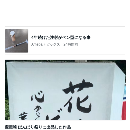
假屋崎 ぼんぼり祭りに出品した作品
Amebaトピックス
10時間前
記事を読む
高一長男の30秒だけの家庭学習
Amebaトピックス
2日前
ジャンル人気記事ランキング
カメラ(風景写真)