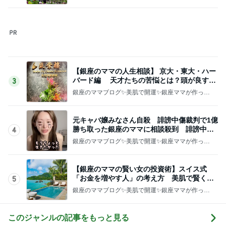
化粧品✨銀座クラブ高嶋25歳で開店✨高嶋りえ子
お着物でエルメス バーキン コーデ
このジャンルの記事をもっと見る
レジェンド松下のなんでもプレゼン！
Amebaトピックス
7時間前
朝マックとピザを完食しカロリー爆発
Amebaトピックス
2日前
給食が恋しすぎる学童のお弁当
Amebaトピックス
9時間前
枝を曲げたアボカドの新しい芽
Amebaトピックス
1日前