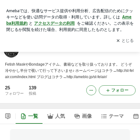
St.FeLair
アプリをダウンロードして
ブログの更新通知
を受け取りまし
開く
ょう。
St.FeLair
Fetish MaskやBondageアイテム、書籍などを取り扱っております。 どうぞ
冷やかし半分で覗いて行って下さいませ♪ ホームページはコチラ→http://st-fel
air.com/index.html ブログはコチラ→http://ameblo.jp/st-felair/
25
139
フォロー
フォロワー
投稿
一覧
人気
画像
テーマ