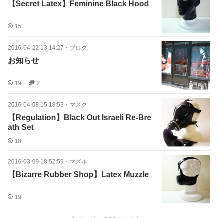
【Secret Latex】Feminine Black Hood
15
2016-04-22 13:14:27
・
ブログ
お知らせ
19
2
2016-04-08 15:18:53
・
マスク
【Regulation】Black Out Israeli Re-Bre
ath Set
18
2016-03-09 18:52:59
・
マズル
【Bizarre Rubber Shop】Latex Muzzle
19