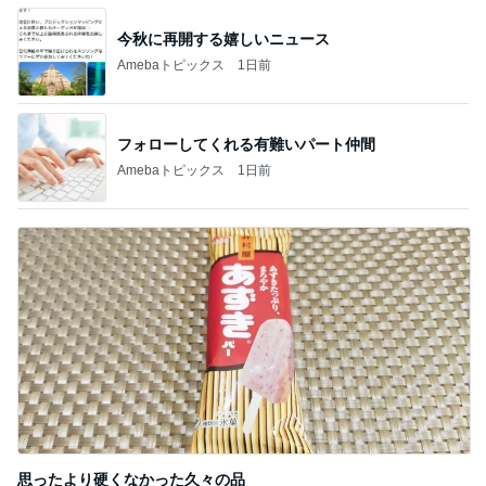
記事を読む
真矢ミキ 司会者に撮ってもらった1枚
Amebaトピックス
9時間前
コストコで買って大正解のバター
Amebaトピックス
2日前
クロ 速攻で焼いて食べられる餃子
Amebaトピックス
1日前
高橋真麻 久しぶりのリベラで感激
Amebaトピックス
1日前