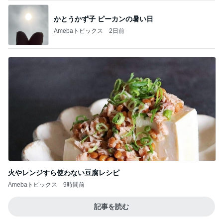
鉄分はレバーと延々と話す母
Amebaトピックス
1日前
エアコンを止めて過ごす清々しい午後
Amebaトピックス
1日前
小川菜摘 可愛いピンクと黄色の花
Amebaトピックス
2日前