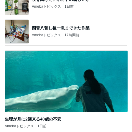
背中が滝汗でも大丈夫だったTシャツ
Amebaトピックス
11時間前
軽井沢で食べ歩きもできる手巻き寿司
Amebaトピックス
9時間前
希少で特別なお線香でのご供養
Amebaトピックス
10時間前
かとうかず子 ピーカンの暑い日
Amebaトピックス
2日前