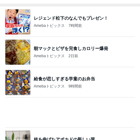
四苦八苦し後一息まできた作業
Amebaトピックス
17時間前
生理が月に2回来る40歳の不安
Amebaトピックス
1日前
記事を読む