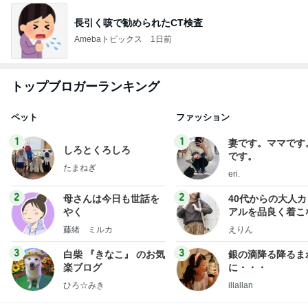
長引く咳で勧められたCT検査
Amebaトピックス
1日前
トップブロガーランキング
ペット
ファッション
1
1
妻です。ママです
しろとくろしろ
です。
たまねぎ
eri.
2
2
母さんは今日も世話を
40代からの大人
やく
アルを品良く着こ
ファッションブロ
藤緒 ミルカ
えりん
3
3
白柴 『きなこ』 のお気
銀の滴降る降るま
楽ブログ
に・・・
ひろ☆みき
illallan