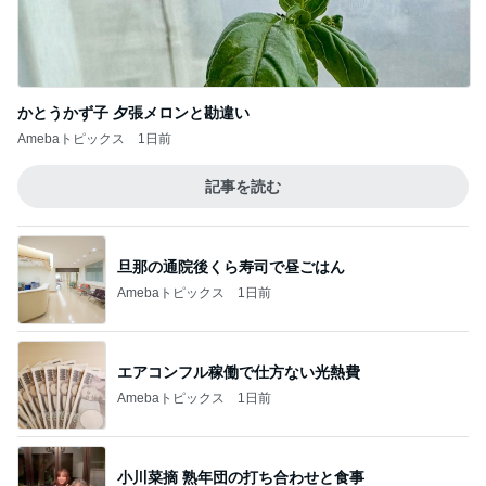
かとうかず子 夕張メロンと勘違い
Amebaトピックス
1日前
記事を読む
旦那の通院後くら寿司で昼ごはん
Amebaトピックス
1日前
エアコンフル稼働で仕方ない光熱費
Amebaトピックス
1日前
小川菜摘 熟年団の打ち合わせと食事
Amebaトピックス
1日前
姉妹で堪能した世界一優しい縁日