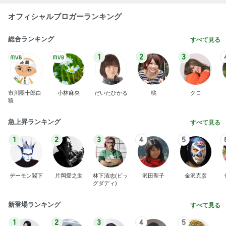
オフィシャルブロガーランキング
総合ランキング
すべて見る
1
2
3
市川團十郎白
小林麻央
だいたひかる
桃
クロ
猿
急上昇ランキング
すべて見る
1
2
3
4
5
デーモン閣下
片岡愛之助
林下清志(ビッ
沢田聖子
金沢克彦
グダディ)
新登場ランキング
すべて見る
1
2
3
4
5