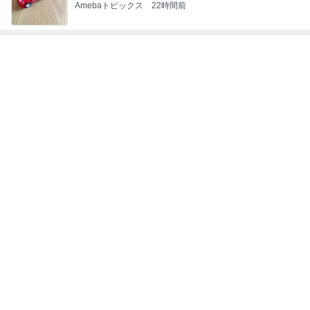
思ったより硬くなかった久々の品
Amebaトピックス
1日前
記事を読む
名もなき家事に追われる専業主婦
Amebaトピックス
1日前
彼女を守るための慰謝料減額の頼み
Amebaトピックス
1日前
モト冬樹 甘えに来た愛犬のアップ