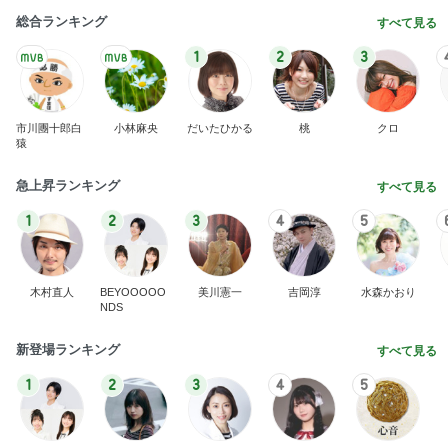
総合ランキング
すべて見る
1
2
3
市川團十郎白
小林麻央
だいたひかる
桃
クロ
猿
急上昇ランキング
すべて見る
1
2
3
4
5
木村直人
BEYOOOOO
美川憲一
吉岡淳
水森かおり
NDS
新登場ランキング
すべて見る
1
2
3
4
5