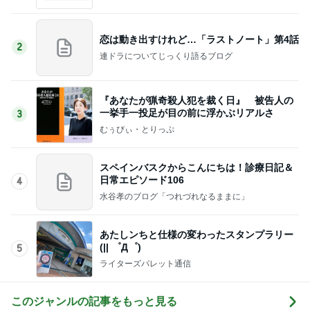
恋は動き出すけれど…「ラストノート」第4話
2
連ドラについてじっくり語るブログ
『あなたが猟奇殺人犯を裁く日』 被告人の
一挙手一投足が目の前に浮かぶリアルさ
3
むぅびぃ・とりっぷ
スペインバスクからこんにちは！診療日記＆
日常エピソード106
4
水谷孝のブログ「つれづれなるままに」
あたしンちと仕様の変わったスタンプラリー
(|| ゜Д゜)
5
ライターズパレット通信
このジャンルの記事をもっと見る