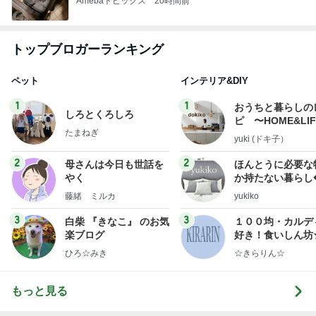
Amebaトピックス
20時間前
トップブロガーランキング
ペット
インテリア&DIY
1
1
おうちと暮らしの
しろとくろしろ
ピ 〜HOME&LI
たまねぎ
yuki (ドキ子）
2
2
母さんは今日も世話を
ほんとうに必要な
やく
か持たない暮らし
ep Life Simple
藤緒 ミルカ
yukiko
ンテリアのきろく
3
3
白柴 『きなこ』 のお気
１００均・カルデ
楽ブログ
好き！食いしん坊
らりん☆のブログ
ひろ☆みき
☆きらりん☆
もっと見る