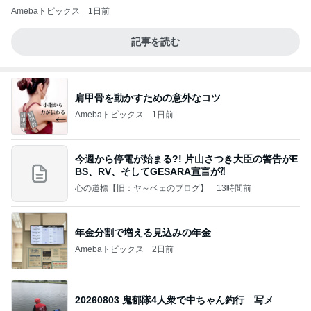
Amebaトピックス
1日前
記事を読む
肩甲骨を動かすための意外なコツ
Amebaトピックス
1日前
今週から停電が始まる?! 片山さつき大臣の警告がE
BS、RV、そしてGESARA宣言が⁈
心の道標【旧：ヤ～ベェのブログ】
13時間前
年金分割で増える見込みの年金
Amebaトピックス
2日前
20260803 鬼郁隊4人衆で中ちゃん釣行 写メ