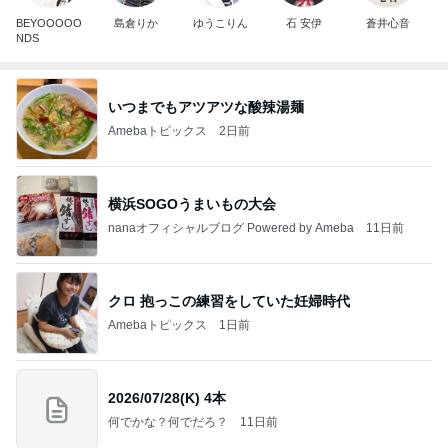
BEYOOOOO
島倉りか
ゆうこりん
石 安伊
蒼井心音
NDS
いつまでもアツアツな酸辣湯麺
Amebaトピックス
2日前
横浜SOGOうまいもの大会
nanaオフィシャルブログ Powered by Ameba
11日前
クロ 抱っこの練習をしていた妊婦時代
Amebaトピックス
1日前
2026/07/28(K) 4本
何でかな？何でだろ？
11日前