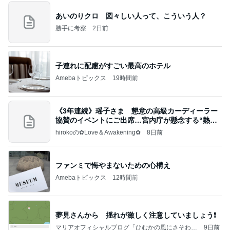
あいのりクロ 図々しい人って、こういう人？
勝手に考察
2日前
子連れに配慮がすごい最高のホテル
Amebaトピックス
19時間前
《3年連続》瑶子さま 懇意の高級カーディーラー
協賛のイベントにご出席…宮内庁が懸念する“熱心
すぎ
hirokoの✿Love＆Awakening✿
8日前
ファンミで悔やまないための心構え
Amebaトピックス
12時間前
夢見さんから 揺れが激しく注意していましょう❗️
マリアオフィシャルブログ「ひむかの風にさそわれ
9日前