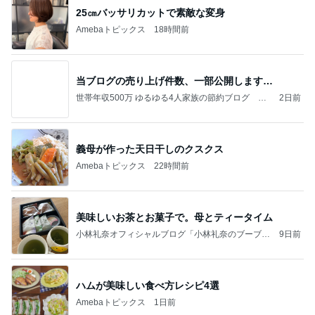
25㎝バッサリカットで素敵な変身
Amebaトピックス
18時間前
当ブログの売り上げ件数、一部公開します…
世帯年収500万 ゆるゆる4人家族の節約ブログ 〜
2日前
ケチ旦那と金銭感覚マヒ嫁の日々〜
義母が作った天日干しのクスクス
Amebaトピックス
22時間前
美味しいお茶とお菓子で。母とティータイム
小林礼奈オフィシャルブログ「小林礼奈のブーブー
9日前
ブログ」Powered by Ameba
ハムが美味しい食べ方レシピ4選
Amebaトピックス
1日前