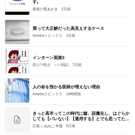
す｡
最後の悪あがき
2日前
買って大正解だった高見えするケース
Amebaトピックス
2日前
インターン面接3
四コマ戦士 パパ戦記
7日前
人の命を預かる医師が増えない理由
Amebaトピックス
16時間前
きっと高市ってこの時代に嘘、誤魔化し、はぐらか
しても【バレない】【通用する】とでも思ってたん
だろ
広報 いぬねこ本舗
9日前