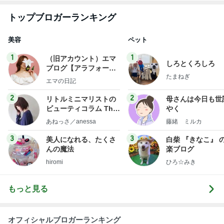
トップブロガーランキング
美容
ペット
1
1
（旧アカウント）エマ
しろとくろしろ
ブログ【アラフォー会
たまねぎ
社売却セカンドライ
エマの日記
フ】
2
2
リトルミニマリストの
母さんは今日も世
ビューティコラム The
やく
little minimalist's bea
あねっさ／anessa
藤緒 ミルカ
uty colum
3
3
美人になれる、たくさ
白柴 『きなこ』 
んの魔法
楽ブログ
hiromi
ひろ☆みき
もっと見る
オフィシャルブロガーランキング