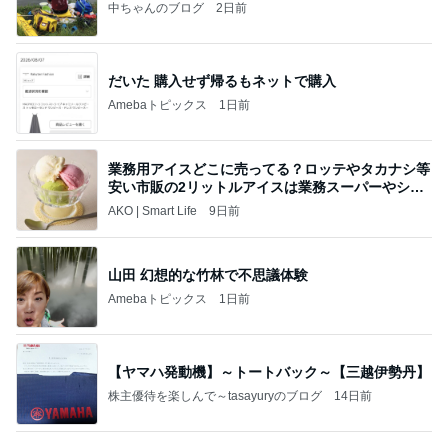
中ちゃんのブログ
2日前
だいた 購入せず帰るもネットで購入
Amebaトピックス
1日前
業務用アイスどこに売ってる？ロッテやタカナシ等
安い市販の2リットルアイスは業務スーパーやシャ
トレ
AKO | Smart Life
9日前
山田 幻想的な竹林で不思議体験
Amebaトピックス
1日前
【ヤマハ発動機】～トートバック～【三越伊勢丹】
株主優待を楽しんで～tasayuryのブログ
14日前