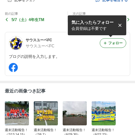
記事をシェア
前の記事
次の記事
5/7（土）4年生TM
5/3（火）4年生TM
気に入ったらフォロー
会員登録は不要です
サウスユーベFC
フォロー
サウスユーベFC
ブログの説明を入力します。
最近の画像つき記事
週末活動報告！
週末活動報告！
週末活動報告！
週末活動報告！
（7/13,14,15）
（7/6,7）
（6/29,30）
（6/22,23）