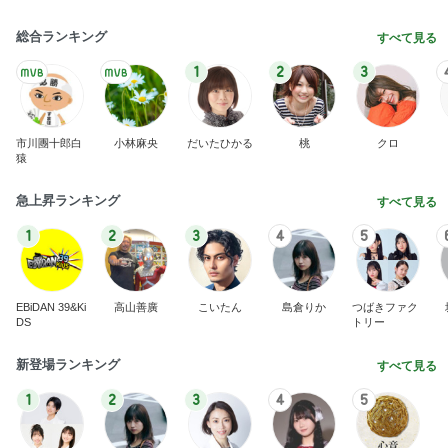
総合ランキング
すべて見る
1
2
3
市川團十郎白
小林麻央
だいたひかる
桃
クロ
猿
急上昇ランキング
すべて見る
1
2
3
4
5
EBiDAN 39&Ki
高山善廣
こいたん
島倉りか
つばきファク
DS
トリー
新登場ランキング
すべて見る
1
2
3
4
5