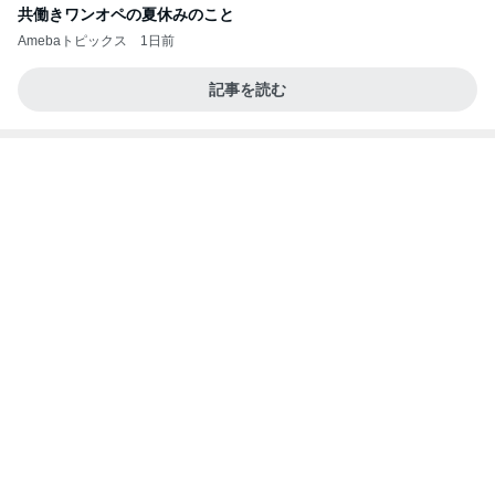
共働きワンオペの夏休みのこと
Amebaトピックス
1日前
記事を読む
1人で考えるには重すぎる夫の状態
Amebaトピックス
2日前
クロとこいたんって何かあったの？
あいのりブログ
1日前