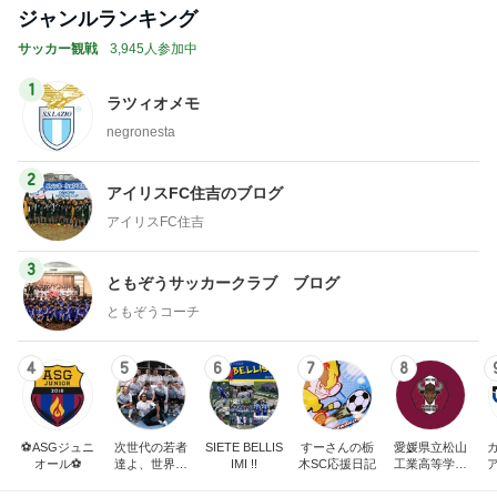
ジャンルランキング
サッカー観戦
3,945人参加中
1
ラツィオメモ
negronesta
2
アイリスFC住吉のブログ
アイリスFC住吉
3
ともぞうサッカークラブ ブログ
ともぞうコーチ
4
5
6
7
8
⚽️ASGジュニ
次世代の若者
SIETE BELLIS
すーさんの栃
愛媛県立松山
オール⚽️
達よ、世界を
IMI !!
木SC応援日記
工業高等学校
変えてやれ
サッカー部