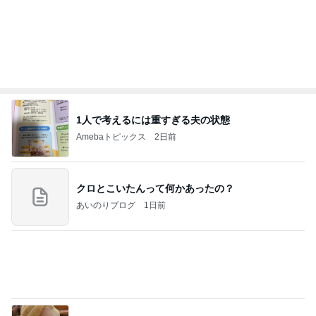
夕食より高くてもとても満足なパフェ
Amebaトピックス
2日前
当ブログの売り上げ件数、一部公開します…
世帯年収500万 ゆるゆる4人家族の節約ブログ 〜
2日前
ケチ旦那と金銭感覚マヒ嫁の日々〜
綺麗に拭いていた箱でする工作
Amebaトピックス
1日前
美味しいお茶とお菓子で。母とティータイム
小林礼奈オフィシャルブログ「小林礼奈のブーブー
9日前
ブログ」Powered by Ameba
18歳息子の自炊に笑った切り方
Amebaトピックス
1日前