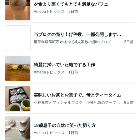
今日の家事スタイル！
堀ちえみオフィシャルブログ「hori-day」Powered
3日前
by Ameba