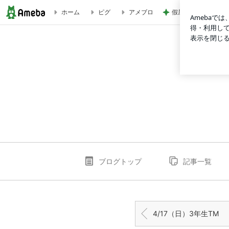
假屋崎 ぼんぼり祭
ホーム
ピグ
アメブロ
4/17（日）4年生TM | サウスユーベFC
ブログトップ
記事一覧
4/17（日）3年生TM