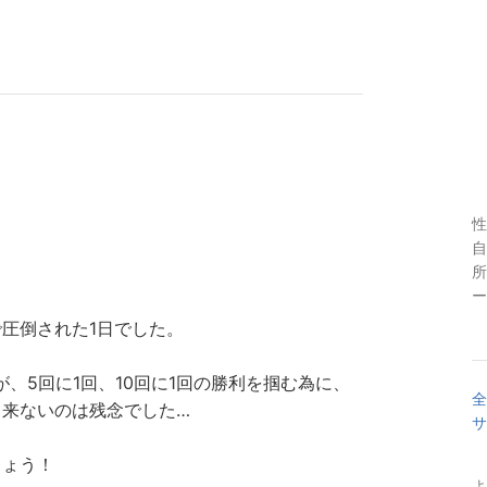
性
自
所
ー
圧倒された1日でした。
、5回に1回、10回に1回の勝利を掴む為に、
全
出来ないのは残念でした…
サ
しょう！
よ