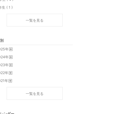
年生 ( 1 )
一覧を見る
別
025
年
開
024
年
く
開
023
年
く
開
022
年
く
開
021
年
く
開
く
一覧を見る
レンダー