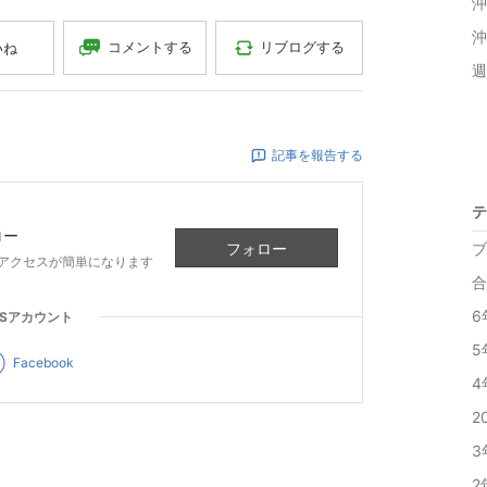
沖
沖
コメントする
リブログする
いね
週
記事を報告する
テ
ロー
フォロー
ブ
アクセスが簡単になります
合
6
NSアカウント
5
Facebook
4
2
3
2