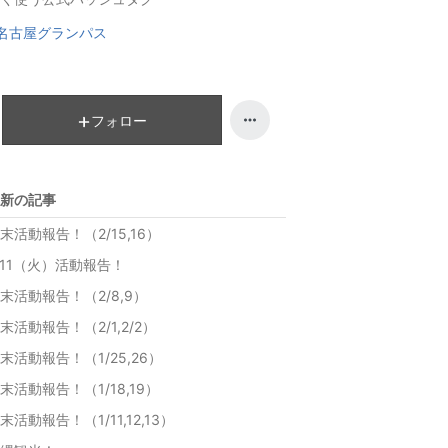
グ
ン
名古屋グランパス
上
グ
昇
上
昇
フォロー
新の記事
末活動報告！（2/15,16）
/11（火）活動報告！
末活動報告！（2/8,9）
末活動報告！（2/1,2/2）
末活動報告！（1/25,26）
末活動報告！（1/18,19）
末活動報告！（1/11,12,13）