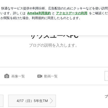
りに出品した作品
芸能人ブログ
人気ブログ
新規登録
サウスユーベFC
ブログの説明を入力します。
画像一覧
動画一覧
プ
4/17（日）5年生TM