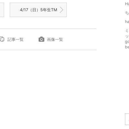
Ha
4/17（日）5年生TM
ち
h
ミ
ッ
記事一覧
画像一覧
g
be