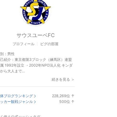
サウスユーベFC
プロフィール
ピグの部屋
別：
男性
己紹介：
東京都第3ブロック（練馬区）連盟
属 1992年設立 ・2002年NPO法人化 キンダ
から大人まで...
続きを見る ＞
体ブログランキング
228,269
位
↑
ラ
ッカー観戦ジャンル
500
位
↑
ン
ラ
キ
ン
く使う公式ハッシュタグ
ン
キ