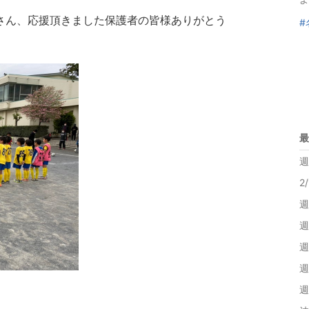
原さん、応援頂きました保護者の皆様ありがとう
#
最
週
2
週
週
週
週
週