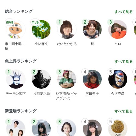
総合ランキング
すべて見る
1
2
3
市川團十郎白
小林麻央
だいたひかる
桃
クロ
猿
急上昇ランキング
すべて見る
1
2
3
4
5
デーモン閣下
片岡愛之助
林下清志(ビッ
沢田聖子
金沢克彦
グダディ)
新登場ランキング
すべて見る
1
2
3
4
5