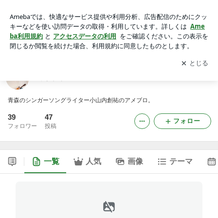
そうすけぬ日々
アプリをダウンロードして
ブログの更新通知
を受け取りまし
開く
ょう。
そうすけぬ日々
青森のシンガーソングライター小山内創祐のアメブロ。
39
47
フォロー
フォロワー
投稿
一覧
人気
画像
テーマ