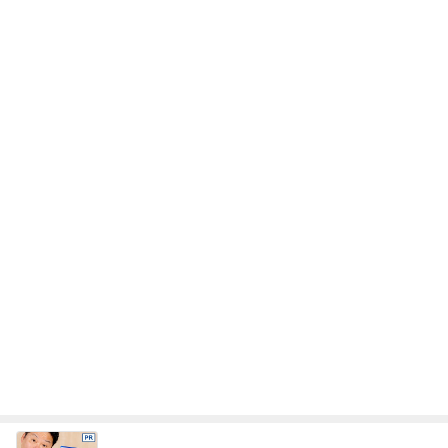
レジェンド松下のなんでもプレゼン！
Amebaトピックス
22時間前
投資を始めても増えなかった年収
Amebaトピックス
2日前
だいた 薬の為に結局3枚食べたジャム
Amebaトピックス
1日前
長男が脅された公立中の学級崩壊
Amebaトピックス
1日前