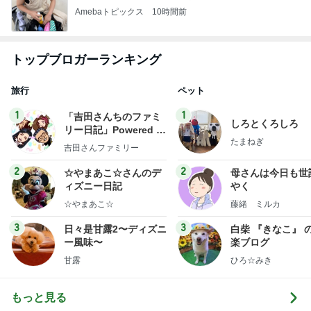
Amebaトピックス
10時間前
トップブロガーランキング
旅行
ペット
1
1
「吉田さんちのファミ
しろとくろしろ
リー日記」Powered b
たまねぎ
y Ameba 吉田さんファ
吉田さんファミリー
ミリーオフィシャルブ
ログ
2
2
☆やまあこ☆さんのデ
母さんは今日も世
ィズニー日記
やく
☆やまあこ☆
藤緒 ミルカ
3
3
日々是甘露2〜ディズニ
白柴 『きなこ』 
ー風味〜
楽ブログ
甘露
ひろ☆みき
もっと見る