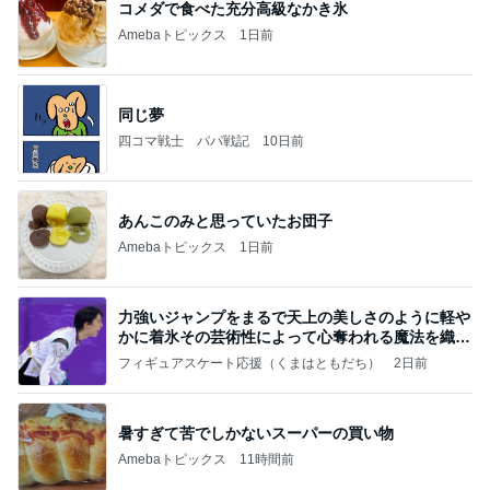
コメダで食べた充分高級なかき氷
Amebaトピックス
1日前
同じ夢
四コマ戦士 パパ戦記
10日前
あんこのみと思っていたお団子
Amebaトピックス
1日前
力強いジャンプをまるで天上の美しさのように軽や
かに着氷その芸術性によって心奪われる魔法を織り
なす
フィギュアスケート応援（くまはともだち）
2日前
暑すぎて苦でしかないスーパーの買い物
Amebaトピックス
11時間前