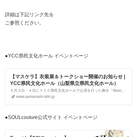
詳細は下記リンク先を
ご参照ください。
●YCC県民文化ホール イベントページ
【マスケラ】衣装展＆トークショー開催のお知らせ |
YCC県民文化ホール（山梨県立県民文化ホール）
５月３日・４日にＹＣＣ県民文化ホールで公演を行った舞台「Maschera~～この愛は、血を越える~」、のフォロ
www.yamanashi-kbh.jp
●SOULcouture公式サイト イベントページ