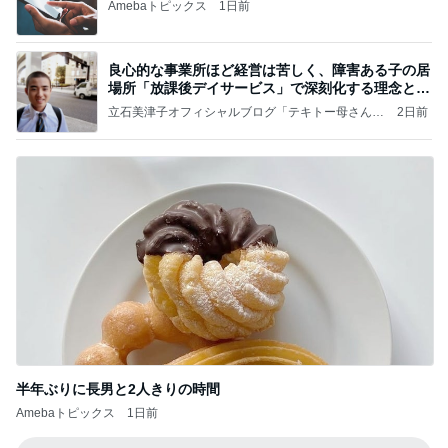
Amebaトピックス
1日前
良心的な事業所ほど経営は苦しく、障害ある子の居
場所「放課後デイサービス」で深刻化する理念と現
実の
立石美津子オフィシャルブログ「テキトー母さんの
2日前
すすめ」Powered by Ameba
半年ぶりに長男と2人きりの時間
Amebaトピックス
1日前