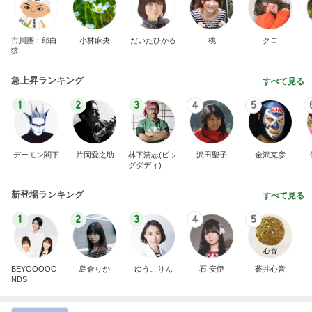
市川團十郎白
小林麻央
だいたひかる
桃
クロ
猿
急上昇ランキング
すべて見る
1
2
3
4
5
デーモン閣下
片岡愛之助
林下清志(ビッ
沢田聖子
金沢克彦
グダディ)
新登場ランキング
すべて見る
1
2
3
4
5
BEYOOOOO
島倉りか
ゆうこりん
石 安伊
蒼井心音
NDS