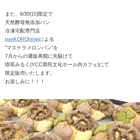
また、6/30(日)限定で
天然酵母無添加パン
冷凍宅配専門店
panKOROhime
による
”マスケラメロンパン”を
7月からの通販再開に先駆けて
喫茶みるく(YCC県民文化ホール内カフェ)にて
限定販売いたします。
お楽しみに！！！