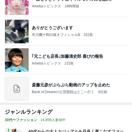
Amebaトピックス
18時間前
ありがとうございます
市川團十郎白猿オフィシャルB
3日前
｢元こども店長｣加藤清史郎 喜びの報告
Amebaトピックス
2日前
斎藤元彦がぶらぶら動画のアップを止めた
Bank of Dreamの公営競技はどこへ行く
9日前
ジャンルランキング
30代〜ファッション
14,858人参加中
1
40代からの大人カジュアルを品良く着こなすファッ