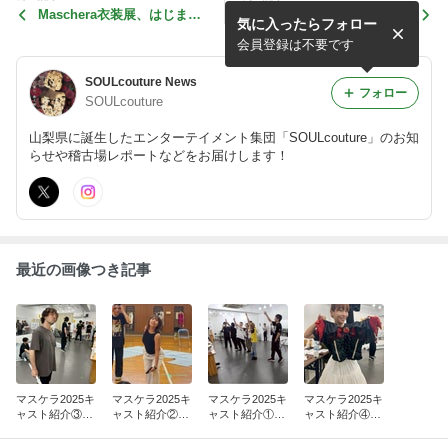
Maschera衣装展、はじまる
壮麗！灼熱！！舞台写
気に入ったらフォロー
よ！！
真！！！(2幕)
会員登録は不要です
SOULcouture News
フォロー
SOULcouture
山梨県に誕生したエンターテイメント集団「SOULcouture」のお知
らせや稽古場レポートなどをお届けします！
最近の画像つき記事
マスケラ2025キ
マスケラ2025キ
マスケラ2025キ
マスケラ2025キ
ャスト紹介③
ャスト紹介②
ャスト紹介①
ャスト紹介④
(教会&ランタン
(ダンサー&看板
(歌劇団編)
(主役３人編＋)
編)
娘編)