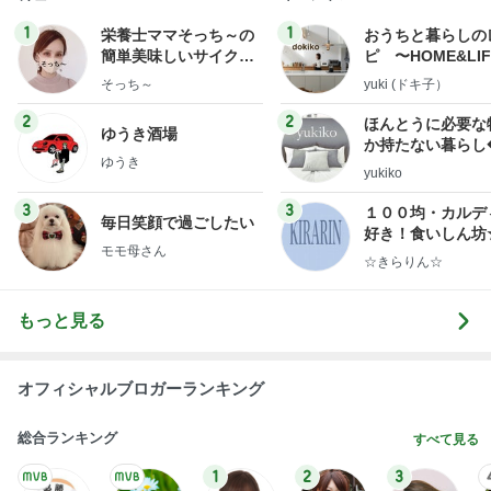
1
1
栄養士ママそっち～の
おうちと暮らしの
簡単美味しいサイクル
ピ 〜HOME&LI
献立
そっち～
yuki (ドキ子）
2
2
ほんとうに必要な
ゆうき酒場
か持たない暮らし
ゆうき
ep Life Simple
yukiko
ンテリアのきろく
3
3
１００均・カルデ
毎日笑顔で過ごしたい
好き！食いしん坊
モモ母さん
らりん☆のブログ
☆きらりん☆
もっと見る
オフィシャルブロガーランキング
総合ランキング
すべて見る
1
2
3