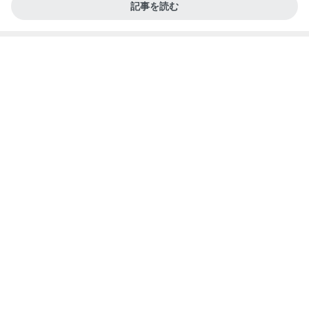
記事を読む
いいねやコメントが凄く嬉しいこと
Amebaトピックス
1日前
【マカロンさんのひとりごと】ついに？！
マカロンのclub disney♡
5日前
夜までぎっしりの展示会の仕事
Amebaトピックス
1日前