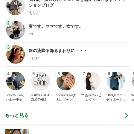
ションブログ
えりん
2
妻です。ママです。女です。
eri.
3
銀の滴降る降るまわりに・・・
illallan
4
5
6
7
8
Shiori's「on」
TOKYO REAL
coco-eririko大
*** あやのハピ
UNIQLOコー
N
style〜干物女
CLOTHES 大
人のプチプラ
ログ ***
ディネート日
の成長記〜
人世代のリア
mixコーデ
記
ルクローズ
もっと見る