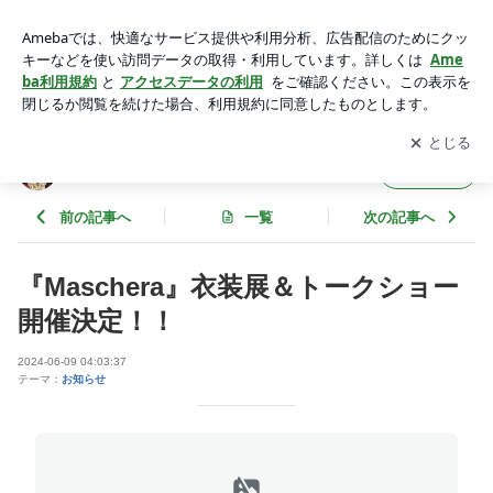
『Maschera』衣装展＆トークショー開催決定！！ | SOULcout
ure News
アプリをダウンロードして
ブログの更新通知
を受け取りまし
開く
ょう。
SOULcouture News
フォロー
前の記事へ
一覧
次の記事へ
『Maschera』衣装展＆トークショー
開催決定！！
2024-06-09 04:03:37
テーマ：
お知らせ