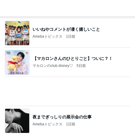
【プレゼント選び】お金で買えないもの！これがな
かなか難しい！
桃オフィシャルブログ Powered by Ameba
11日前
小川菜摘 作った焼かないお好み焼き
Amebaトピックス
15時間前
桜島…噴火してた!? Σ(O_O；)
マッキー☆の日日是好日
4日前
原田龍二の妻 新しく始めた韓国語
Amebaトピックス
13時間前