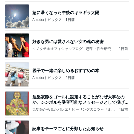
急に暑くなった午後のギラギラ太陽
Amebaトピックス
1日前
好きな男には愛されない女の魂の秘密
クノタチホオフィシャルブログ「恋学・性学研究
1日前
室」Powered by Ameba
親子で一緒に楽しめるおすすめの本
Amebaトピックス
2日前
涅槃寂静をゴールに設定することがなぜ大事なの
か、シンボルを受容可能なメッセージとして投げる
ことが
気功師から見たバレエとヒーリングのコツ～「まと
4日前
いのば」ブログ
記事をテーマごとに分類したお知らせ