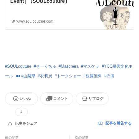
Event | 【SOULcouture】
www.soulcoutrue.com
#
SOULcouture
#
そーくちゅ
#
Maschera
#
マスケラ
#
YCC県民文化ホ
ール
#
山梨県
#
衣装展
#
トークショー
#
観覧無料
#
衣装
いいね
コメント
リブログ
4
記事を報告する
記事をシェア
前の記事
次の記事