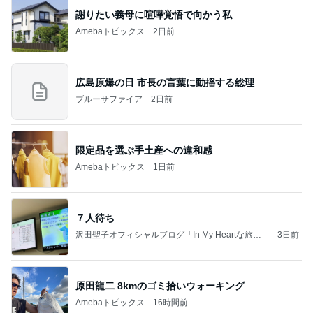
謝りたい義母に喧嘩覚悟で向かう私
Amebaトピックス
2日前
広島原爆の日 市長の言葉に動揺する総理
ブルーサファイア
2日前
限定品を選ぶ手土産への違和感
Amebaトピックス
1日前
７人待ち
沢田聖子オフィシャルブログ「In My Heartな旅日
3日前
記」by Ameba
原田龍二 8kmのゴミ拾いウォーキング
Amebaトピックス
16時間前