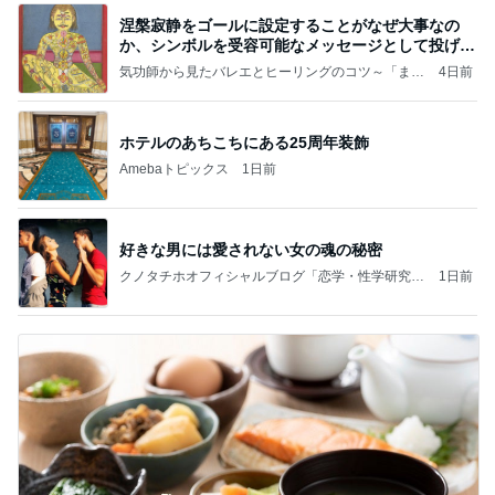
涅槃寂静をゴールに設定することがなぜ大事なの
か、シンボルを受容可能なメッセージとして投げる
ことが
気功師から見たバレエとヒーリングのコツ～「まと
4日前
いのば」ブログ
ホテルのあちこちにある25周年装飾
Amebaトピックス
1日前
好きな男には愛されない女の魂の秘密
クノタチホオフィシャルブログ「恋学・性学研究
1日前
室」Powered by Ameba