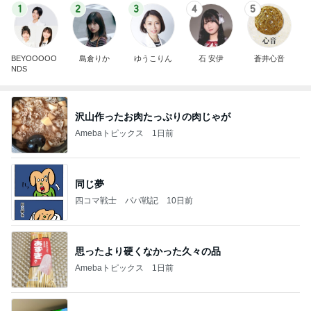
1
2
3
4
5
BEYOOOOO
島倉りか
ゆうこりん
石 安伊
蒼井心音
NDS
沢山作ったお肉たっぷりの肉じゃが
Amebaトピックス
1日前
同じ夢
四コマ戦士 パパ戦記
10日前
思ったより硬くなかった久々の品
Amebaトピックス
1日前