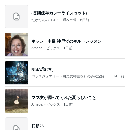
(長期保存カレーライスセット)
たかたんのコストコ通への道
8日前
キャシー中島 神戸でのキルトレッスン
Amebaトピックス
1日前
NISA①(;'∀')
パラスジュエリー（白美女神宝珠）の夢の記録
14日前
（続編）
ママ友が調べてくれた夏らしいこと
Amebaトピックス
1日前
お願い