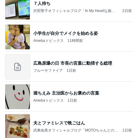
７人待ち
沢田聖子オフィシャルブログ「In My Heartな旅日
2日前
記」by Ameba
小学生が自分でメイクを始める姿
Amebaトピックス
11時間前
広島原爆の日 市長の言葉に動揺する総理
ブルーサファイア
1日前
堀ちえみ 主治医からお褒めの言葉
Amebaトピックス
1日前
夫とファミレスで晩ごはん
武東由美オフィシャルブログ「MOTOちゃんとのは
1日前
っぴぃな毎日」Powered by Ameba