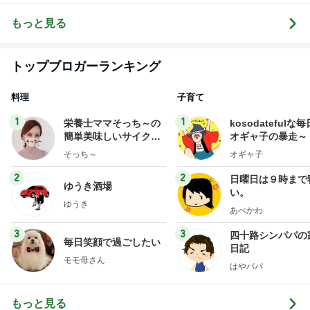
もっと見る
トップブロガーランキング
料理
子育て
1
1
栄養士ママそっち～の
kosodatefulな毎
簡単美味しいサイクル
オギャ子の暴走～
献立
そっち～
オギャ子
2
2
日曜日は９時まで
ゆうき酒場
い。
ゆうき
あべかわ
3
3
四十路シンパパの
毎日笑顔で過ごしたい
日記
モモ母さん
はやパパ
もっと見る