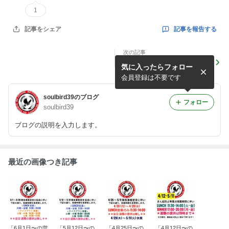
1
記事を報告する
記事をシェア
次の記事
「3月7日〜3月21日の営業時
気に入ったらフォロー
間について」
会員登録は不要です
soulbird39のブログ
フォロー
soulbird39
ブログの説明を入力します。
最近の画像つき記事
「6月1日〜の営
「5月12日〜の
「4月25日〜の
「4月12日〜の