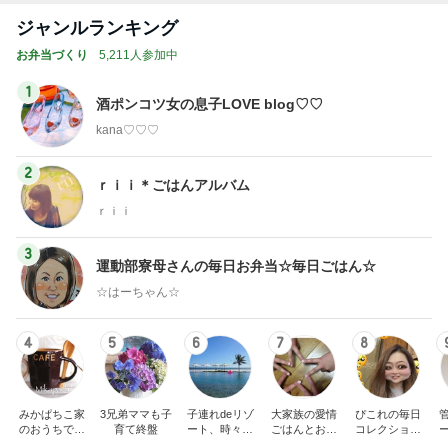
ジャンルランキング
お弁当づくり
5,211人参加中
1
酒ポンコツ女の息子LOVE blog♡♡
kana♡♡♡
2
ｒｉｉ＊ごはんアルバム
ｒｉｉ
3
運動部寮母さんの毎日お弁当☆毎日ごはん☆
☆はーちゃん☆
4
5
6
7
8
みかぱちこ家
3兄弟ママも子
子連れdeリゾ
大家族の愛情
ぴこれの毎日
のおうちでご
育て終盤
ート、時々キ
ごはんとお弁
コレクション
はん
ャラ弁
当❤︎
♬.*ﾟ