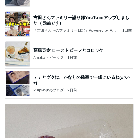
吉田さんファミリー語り部YouTubeアップしまし
た（長編です）
「吉田さんちのファミリー日記」Powered by Ame
1日前
ba 吉田さんファミリーオフィシャルブログ
高橋英樹 ローストビーフとコロッケ
Amebaトピックス
1日前
テテとグクは、かなりの確率で一緒にいるね(#^.^
#)
Purplevjkのブログ
2日前