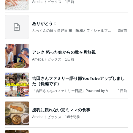
Amebaトピックス
1日前
ありがとう！
ふっくんの日々是好日 布川敏和オフィシャルブロ
3日前
グ
アレク 怒った妹からの数ヶ月無視
Amebaトピックス
1日前
吉田さんファミリー語り部YouTubeアップしまし
た（長編です）
「吉田さんちのファミリー日記」Powered by Ame
1日前
ba 吉田さんファミリーオフィシャルブログ
授乳に頼れない完ミママの食事
Amebaトピックス
16時間前