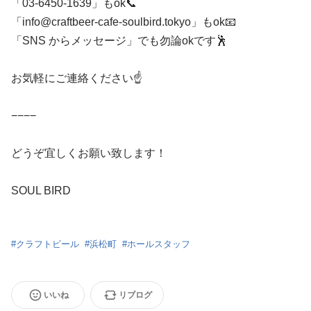
「03-6450-1639」もok📞
「info@craftbeer-cafe-soulbird.tokyo」もok📧
「SNS からメッセージ」でも勿論okです🕺
お気軽にご連絡ください☝️
−−−−
どうぞ宜しくお願い致します！
SOUL BIRD
#
クラフトビール
#
浜松町
#
ホールスタッフ
いいね
リブログ