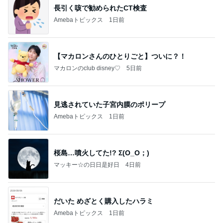
長引く咳で勧められたCT検査
Amebaトピックス
1日前
【マカロンさんのひとりごと】ついに？！
マカロンのclub disney♡
5日前
見逃されていた子宮内膜のポリープ
Amebaトピックス
1日前
桜島…噴火してた!? Σ(O_O；)
マッキー☆の日日是好日
4日前
だいた めざとく購入したハラミ
Amebaトピックス
1日前