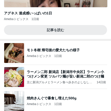
アグネス 達成感いっぱいの1日
Amebaトピックス
1日前
記事を読む
モト冬樹 帰宅後の愛犬たちの様子
Amebaトピックス
1日前
ラーメン二郎 新潟店【新潟市中央区】ラーメン小
つけメン変更 ツルパツ麺が旨い新潟二郎のつけ麺
主に新潟グルメとラーメン食べ歩きのよしなしご
14日前
と
焼肉きんぐで暴食し増えた500g
Amebaトピックス
1日前