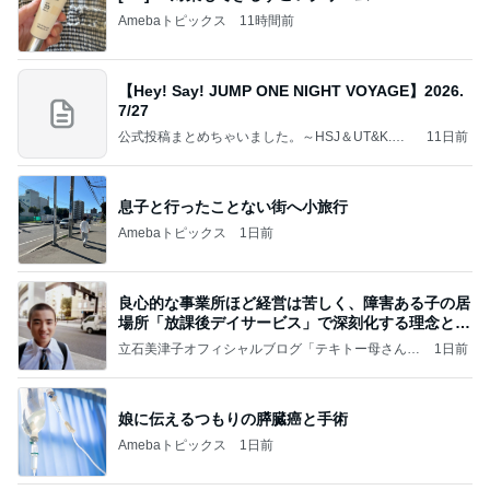
Amebaトピックス
11時間前
【Hey! Say! JUMP ONE NIGHT VOYAGE】2026.
7/27
公式投稿まとめちゃいました。～HSJ＆UT&K.O.
11日前
～
息子と行ったことない街へ小旅行
Amebaトピックス
1日前
良心的な事業所ほど経営は苦しく、障害ある子の居
場所「放課後デイサービス」で深刻化する理念と現
実の
立石美津子オフィシャルブログ「テキトー母さんの
1日前
すすめ」Powered by Ameba
娘に伝えるつもりの膵臓癌と手術
Amebaトピックス
1日前