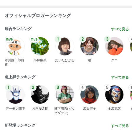
オフィシャルブロガーランキング
総合ランキング
すべて見る
1
2
3
市川團十郎白
小林麻央
だいたひかる
桃
クロ
猿
急上昇ランキング
すべて見る
1
2
3
4
5
デーモン閣下
片岡愛之助
林下清志(ビッ
沢田聖子
金沢克彦
グダディ)
新登場ランキング
すべて見る