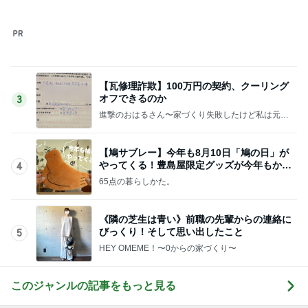
【瓦修理詐欺】100万円の契約、クーリング
オフできるのか
3
進撃のおはるさん〜家づくり失敗したけど私は元気
です〜
【鳩サブレー】今年も8月10日「鳩の日」が
やってくる！豊島屋限定グッズが今年もかわ
4
いすぎる♡
65点の暮らしかた。
《隣の芝生は青い》前職の先輩からの連絡に
びっくり！そして思い出したこと
5
HEY OMEME！〜0からの家づくり〜
このジャンルの記事をもっと見る