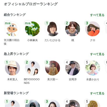
オフィシャルブロガーランキング
総合ランキング
すべて見る
1
2
3
市川團十郎白
小林麻央
だいたひかる
桃
クロ
猿
急上昇ランキング
すべて見る
1
2
3
4
5
木村直人
BEYOOOOO
美川憲一
吉岡淳
水森かおり
NDS
新登場ランキング
すべて見る
1
2
3
4
5