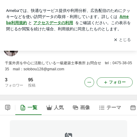
外房住宅
アプリをダウンロードして
ブログの更新通知
を受け取りまし
開く
ょう。
外房住宅
千葉外房を中心に活動している一級建築士事務所 お問合せ tel：0475-38-05
35 mail：sotobou128@gmail.com
3
95
フォロー
フォロワー
投稿
一覧
人気
画像
テーマ