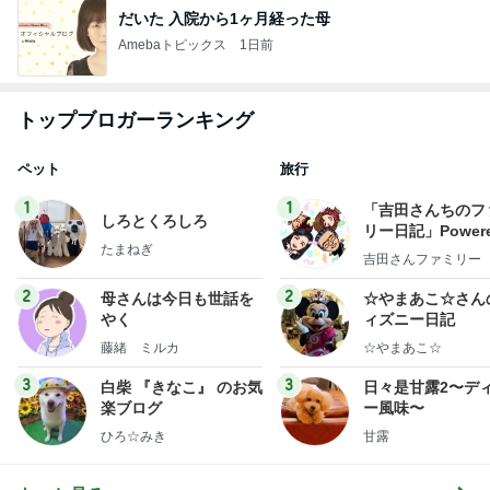
だいた 入院から1ヶ月経った母
Amebaトピックス
1日前
トップブロガーランキング
ペット
旅行
1
1
「吉田さんちのフ
しろとくろしろ
リー日記」Powere
たまねぎ
y Ameba 吉田さ
吉田さんファミリー
ミリーオフィシャ
ログ
2
2
母さんは今日も世話を
☆やまあこ☆さん
やく
ィズニー日記
藤緒 ミルカ
☆やまあこ☆
3
3
白柴 『きなこ』 のお気
日々是甘露2〜デ
楽ブログ
ー風味〜
ひろ☆みき
甘露