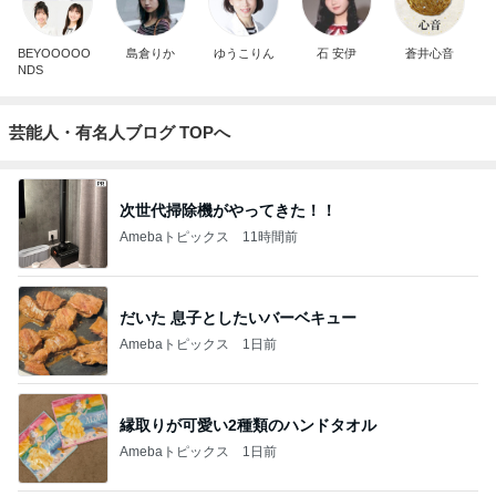
BEYOOOOO
島倉りか
ゆうこりん
石 安伊
蒼井心音
NDS
芸能人・有名人ブログ TOPへ
次世代掃除機がやってきた！！
Amebaトピックス
11時間前
だいた 息子としたいバーベキュー
Amebaトピックス
1日前
縁取りが可愛い2種類のハンドタオル
Amebaトピックス
1日前