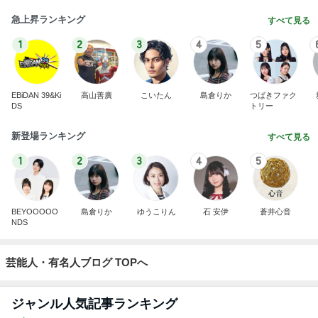
急上昇ランキング
すべて見る
1
2
3
4
5
EBiDAN 39&Ki
高山善廣
こいたん
島倉りか
つばきファク
DS
トリー
新登場ランキング
すべて見る
1
2
3
4
5
BEYOOOOO
島倉りか
ゆうこりん
石 安伊
蒼井心音
NDS
芸能人・有名人ブログ TOPへ
ジャンル人気記事ランキング