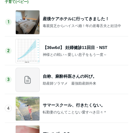
子育て(ベビー)
産後ケアホテルに行ってきました！
1
毒親貧乏からハイスペ婚！年の差毒舌夫と妊活中
【36w6d】 妊婦健診11回目・NST
2
神様との戦い～愛しい息子をもう一度～
自称、麻酔科医さんの叫び。
3
助産師ソラマメ 最強助産師外来
サマースクール、行きたくない。
4
転勤妻のなんてことない愛すべき日々＊