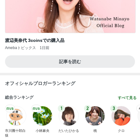
渡辺美奈代 3coinsでの購入品
Amebaトピックス
1日前
記事を読む
オフィシャルブロガーランキング
総合ランキング
すべて見る
1
2
3
市川團十郎白
小林麻央
だいたひかる
桃
クロ
猿