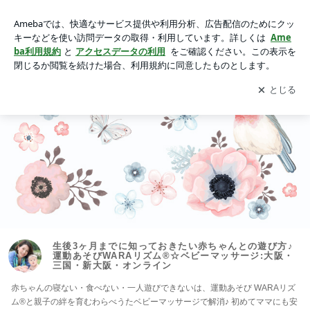
生後3ヶ月までに知っておきたい赤ちゃんとの遊び方♪運動あ
そびWARAリズム®☆ベビーマッサージ:大阪・三国・新大阪・
アプリをダウンロードして
ブログの更新通知
を受け取りまし
開く
オンライン
ょう。
生後3ヶ月までに知っておきたい赤ちゃんとの遊び方♪
運動あそびWARAリズム®☆ベビーマッサージ:大阪・
三国・新大阪・オンライン
赤ちゃんの寝ない・食べない・一人遊びできないは、運動あそび WARAリズ
ム®️と親子の絆を育むわらべうたベビーマッサージで解消♪ 初めてママにも安