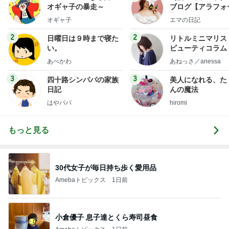
オギャ子の暴走～
ブログ【アラフォ
社売却セカンドラ
オギャ子
エマの日記
フ】
2
2
日曜日は９時まで寝た
リトルミニマリス
い。
ビューティコラム 
little minimalist'
あべかわ
あねっさ／anessa
uty colum
3
3
四十路シンパパの家族
美人になれる、た
日記
んの魔法
はやパパ
hiromi
もっと見る
30代女子が毎日持ち歩く愛用品
Amebaトピックス
1日前
小倉優子 息子達とくら寿司昼食