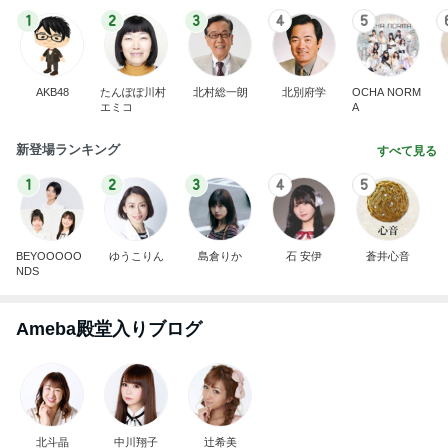
1
2
3
4
5
AKB48
たんぽぽ川村
北村総一朗
北別府学
OCHA NORM
エミコ
A
新登場ランキング
すべて見る
1
2
3
4
5
BEYOOOOO
ゆうこりん
島倉りか
石 安伊
蒼井心音
NDS
Ameba殿堂入りブログ
北斗晶
中川翔子
辻希美