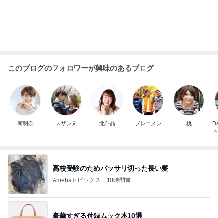
このブログのフォロワーが興味のあるブログ
南明奈
スザンヌ
北斗晶
ブレエメン
桃
D
ス
高校受験のためバッサリ切った長い髪
Amebaトピックス
10時間前
豪華すぎる付録ムック本10選