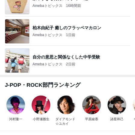
Amebaトピックス
16時間前
柏木由紀子 癒しのフラッペマカロン
Amebaトピックス
1日前
自分の意思と関係なくした中学受験
Amebaトピックス
2日前
J-POP・ROCK部門ランキング
河村隆一
小野瀬雅生
ダイアモンド
平原綾香
諸星和己
☆ユカイ