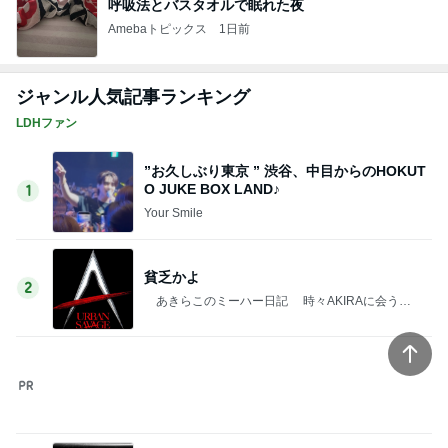
呼吸法とバスタオルで眠れた夜
Amebaトピックス
1日前
ジャンル人気記事ランキング
LDHファン
”お久しぶり東京 ” 渋谷、中目からのHOKUT
O JUKE BOX LAND♪
1
Your Smile️‍
貧乏かよ
2
あきらこのミーハー日記 時々AKIRAに会うた
めに・・・