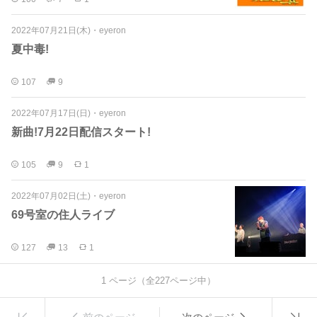
2022年07月21日(木)
・
eyeron
夏中毒!
107
9
2022年07月17日(日)
・
eyeron
新曲!7月22日配信スタート!
105
9
1
2022年07月02日(土)
・
eyeron
69号室の住人ライブ
127
13
1
1
ページ（全
227
ページ中）