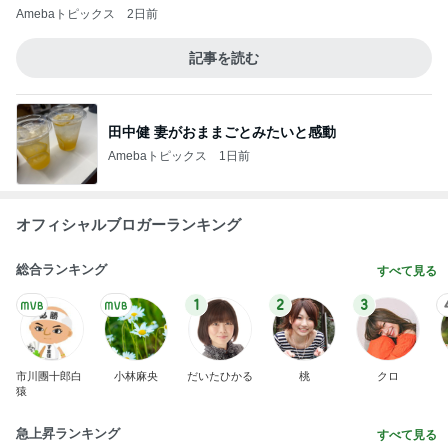
Amebaトピックス
2日前
記事を読む
田中健 妻がおままごとみたいと感動
Amebaトピックス
1日前
オフィシャルブロガーランキング
総合ランキング
すべて見る
1
2
3
市川團十郎白
小林麻央
だいたひかる
桃
クロ
猿
急上昇ランキング
すべて見る