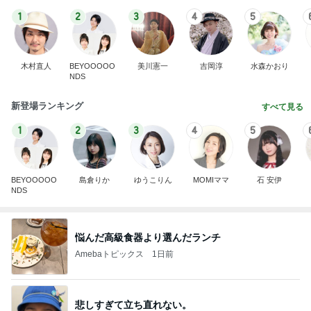
1
2
3
4
5
木村直人
BEYOOOOO
美川憲一
吉岡淳
水森かおり
NDS
新登場ランキング
すべて見る
1
2
3
4
5
BEYOOOOO
島倉りか
ゆうこりん
MOMIママ
石 安伊
NDS
悩んだ高級食器より選んだランチ
Amebaトピックス
1日前
悲しすぎて立ち直れない。