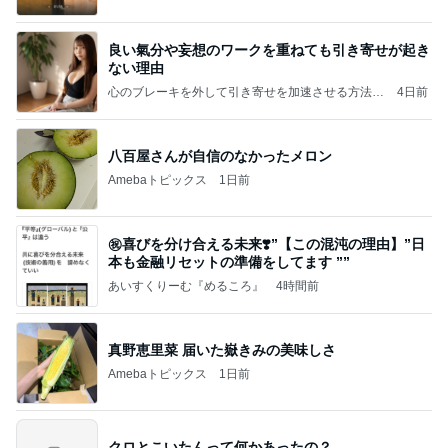
良い氣分や妄想のワークを重ねても引き寄せが起き
ない理由
心のブレーキを外して引き寄せを加速させる方法：
4日前
引き寄せ研究所
八百屋さんが自信のなかったメロン
Amebaトピックス
1日前
㊗️喜びを分け合える未来❣️”【この混沌の理由】”⽇
本も⾦融リセットの準備をしてます ””
あいすくりーむ『めるころ』
4時間前
真野恵里菜 届いた嶽きみの美味しさ
Amebaトピックス
1日前
クロとこいたんって何かあったの？