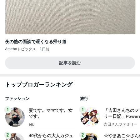
夜の塾の面談で遅くなる帰り道
Amebaトピックス
1日前
記事を読む
トップブロガーランキング
ファッション
旅行
1
1
妻です。ママです。女
「吉田さんちのフ
です。
リー日記」Powere
y Ameba 吉田さ
eri.
吉田さんファミリー
ミリーオフィシャ
ログ
2
2
40代からの大人カジュ
☆やまあこ☆さん