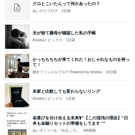
クロとこいたんって何かあったの？
あいのりブログ
2日前
夫が捨て義母が確認した私の手帳
Amebaトピックス
1日前
かっちちちちが来てくれた！おしゃれなものを持っ
て！
桃オフィシャルブログ Powered by Ameba
10日前
本家と比較しても変わらないリング
Amebaトピックス
1日前
㊗️喜びを分け合える未来❣️”【この混沌の理由】”⽇
本も⾦融リセットの準備をしてます ””
あいすくりーむ『めるころ』
4時間前