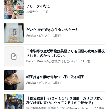
よし、タイ行こ
与儀大介
1日前
だいた 夫が好きな牛タンのケーキ
Amebaトピックス
1日前
日東駒専や産近甲龍は英語よりも国語の攻略が重視
される、のかもしれない。
Bank of Dreamの公営競技はどこへ行く
11日前
帽子好きの妻が毎年つい手に取る帽子
Amebaトピックス
1日前
【秩父鉄道】８/２～１１/３０開催 ガリガリ君が
秩父鉄道に遊びにやってくる！のご紹介です
秩父市議会議員 黒澤秀之 ブログ Powered by Ame
10日前