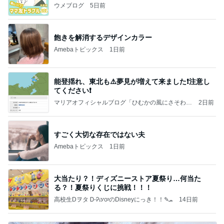
ウメブログ
5日前
飽きを解消するデザインカラー
Amebaトピックス
1日前
能登揺れ、東北も⚠️夢見が増えて来ました❗️注意し
てください❗️
マリアオフィシャルブログ「ひむかの風にさそわれ
2日前
て」Powered by Ameba
すごく大切な存在ではない夫
Amebaトピックス
1日前
大当たり？！ディズニーストア夏祭り…何当た
る？！夏祭りくじに挑戦！！！
高校生Dヲタ Ꭰ-ᎮꭵꭹꭴのDisneyにっき！！✎ܚ
14日前