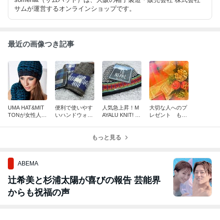
サムが運営するオンラインショップです。
最近の画像つき記事
UMA HAT&MIT
便利で使いやす
人気急上昇！M
大切な人へのプ
TONが女性人気
いハンドウォー
AYALU KNIT! K
レゼント もう
急上昇⤴⤴⤴!(^^)!
マー...
NIT! KNIT! KNI
お決まりです
T! KNIT!!!!!!!
か？
もっと見る
ABEMA
辻希美と杉浦太陽が喜びの報告 芸能界
からも祝福の声