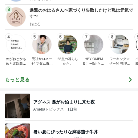
3
進撃のおはるさん〜家づくり失敗したけど私は元気で
す〜
おはる
4
5
6
7
8
めがねとかも
元祖サロネー
65点の暮らし
HEY OMEM
ワーキングマ
めと北欧暮ら
ゼ マダム市川
かた。
E！〜0からの
ザー的 整理収
し
のほのぼのブ
家づくり〜
納 ＆ 北欧イン
ログ
テリア
もっと見る
アグネス 孫がお泊まりに来た夜
Amebaトピックス
1日前
暑い夏にぴったりな麻婆茄子牛丼