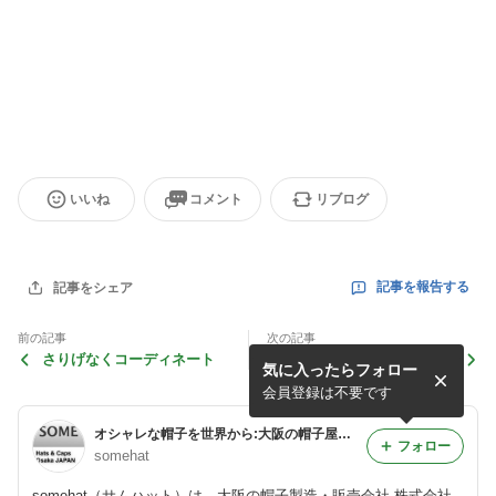
いいね
コメント
リブログ
記事を報告する
記事をシェア
前の記事
次の記事
さりげなくコーディネート
KIDSにおススメ
気に入ったらフォロー
会員登録は不要です
オシャレな帽子を世界から:大阪の帽子屋さんsomehat(サムハット)のブログ
フォロー
somehat
somehat（サムハット）は、大阪の帽子製造・販売会社 株式会社