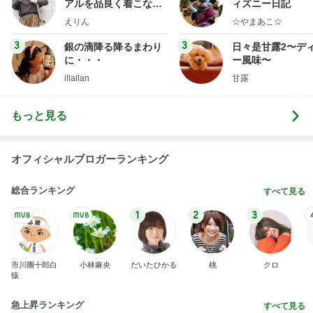
アルを品良く着こなす
ィズニー日記
ファッションブログ
えりん
☆やまあこ☆
3
3
銀の滴降る降るまわり
日々是甘露2〜デ
に・・・
ー風味〜
illallan
甘露
もっと見る
オフィシャルブロガーランキング
総合ランキング
すべて見る
1
2
3
市川團十郎白
小林麻央
だいたひかる
桃
クロ
猿
急上昇ランキング
すべて見る