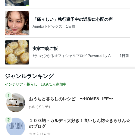
「痛々しい」執行猶予中の近影に心配の声
Amebaトピックス
1日前
実家で晩ご飯
だいたひかるオフィシャルブログ Powered by Ame
1日前
ba
ジャンルランキング
インテリア・暮らし
18,971人参加中
1
おうちと暮らしのレシピ 〜HOME&LIFE〜
yuki (ドキ子）
2
１００均・カルディ大好き！食いしん坊☆きらりん☆
のブログ
☆きらりん☆