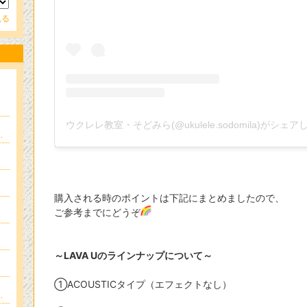
見る
ウクレレ教室・そどみら(@ukulele.sodomila)がシェ
クル ドレミきらきら音楽教室
購入される時のポイントは下記にまとめましたので、
ご参考までにどうぞ
～LAVA Uのラインナップについて～
①ACOUSTICタイプ（エフェクトなし）
晴れ男さん！！のﾌﾞﾛｸﾞ