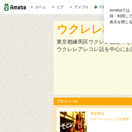
ホーム
ピグ
アメブロ
TGIフライデーズの
ウクレレ教室・そどみらのブログ
ウクレレ教室
東京都練馬区ウクレレ教室・そ
ウクレレアレコレ話を中心にお
プロフィール
そどみら
プロフィール
｜
ピグの部屋