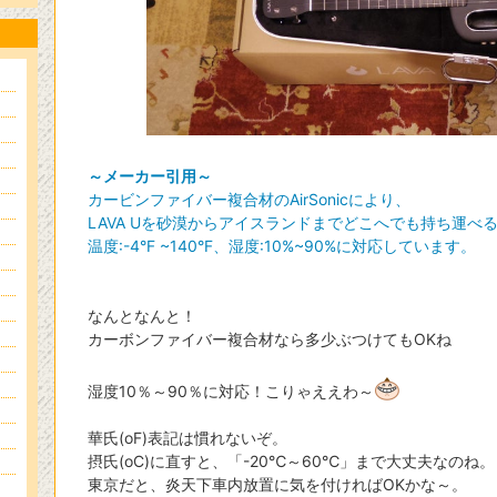
～メーカー引用～
カービンファイバー複合材のAirSonicにより、
LAVA Uを砂漠からアイスランドまでどこへでも持ち運べ
温度:-4°F ~140°F、湿度:10%~90%に対応しています。
なんとなんと！
カーボンファイバー複合材なら多少ぶつけてもOKね
湿度10％～90％に対応！こりゃええわ～
華氏(oF)表記は慣れないぞ。
摂氏(oC)に直すと、「-20℃～60℃」まで大丈夫なのね。
東京だと、炎天下車内放置に気を付ければOKかな～。