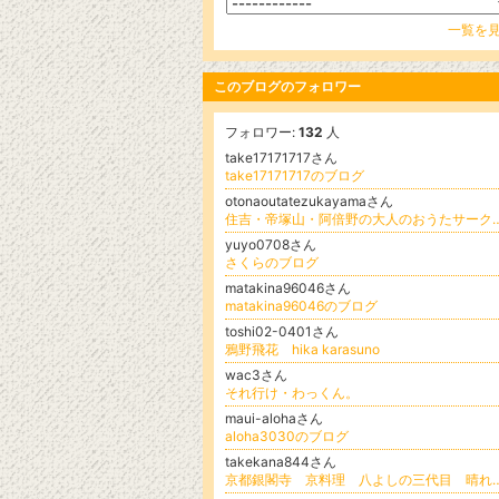
一覧を
このブログのフォロワー
フォロワー:
132
人
take17171717さん
take17171717のブログ
otonaoutatezukayamaさん
住吉・帝塚山・阿倍野の大人のおうたサー
yuyo0708さん
さくらのブログ
matakina96046さん
matakina96046のブログ
toshi02-0401さん
鴉野飛花 hika karasuno
wac3さん
それ行け・わっくん。
maui-alohaさん
aloha3030のブログ
takekana844さん
京都銀閣寺 京料理 八よしの三代目 