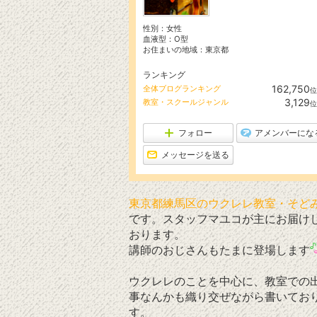
性別：
女性
血液型：
O型
お住まいの地域：
東京都
ランキング
162,750
全体ブログランキング
位
3,129
教室・スクールジャンル
位
フォロー
アメンバーにな
メッセージを送る
東京都練馬区のウクレレ教室・そど
です。スタッフマユコが主にお届け
おります。
講師のおじさんもたまに登場します
ウクレレのことを中心に、教室での
事なんかも織り交ぜながら書いてお
す。