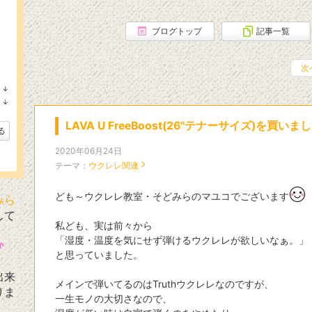
ブログトップ
記事一覧
次
↓
ラ
↓
ン
ラ
キ
ン
LAVA U FreeBoost(26''テナーサイズ)を買いま
ン
キ
る
グ
ン
下
グ
2020年06月24日
降
下
テーマ：
ウクレレ関連
降
ども～ウクレレ教室・そどみらのマユコでございます
みら
して
私ども、実は前々から
「湿度・温度を気にせず弾けるウクレレが欲しいなぁ。」
と思っていました。
出来
メインで弾いてるのはTruthウクレレなのですが、
りま
一生モノの大切さなので、