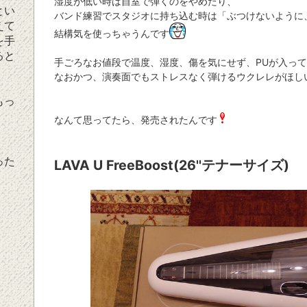
湿度が低い時は自室で弾くのをやめたり、
とい
バンド練習でスタジオに持ち込む時は「ぶつけないように
えて
結構気を使っちゃうんです
を手
ると
手ごろなお値段で温度、湿度、傷を気にせず、PUが入っ
なおかつ、演奏面でもストレスなく弾けるウクレレがほし
もっ
なんて思ってたら、発売されたんです
った
LAVA U FreeBoost(26''テナーサイズ)