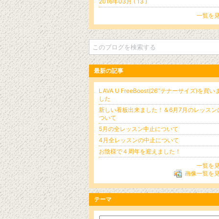
2016年03月 ( 13 )
一覧を
最新の記事
LAVA U FreeBoost(26''テナーサイズ)を買い
した
新しい看板出来ました！＆6月7月のレッスン
ついて
5月の全レッスン中止について
4月全レッスンの中止について
お陰様で４周年を迎えました！
一覧を
画像一覧を
テーマ